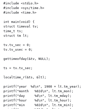
#include <stdio.h>

#include <sys/time.h>

#include <time.h>

int main(void) {

struct timeval tv;

time_t ts;

struct tm lt;

tv.tv_sec = 0;

tv.tv_usec = 0;

gettimeofday(&tv, NULL);

ts = tv.tv_sec;

localtime_r(&ts, &lt);

printf("year  %d\n", 1900 + lt.tm_year);

printf("month   %02d\n", lt.tm_mon);

printf("day     %d\n", lt.tm_mday);

printf("hour    %d\n", lt.tm_hour);

printf("min     %02d\n", lt.tm_min);
