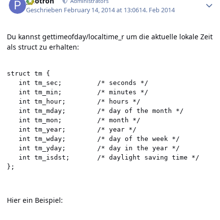
photron
Administrators
Geschrieben
February 14, 2014 at 13:06
14. Feb 2014
Du kannst gettimeofday/localtime_r um die aktuelle lokale Zeit
als struct zu erhalten:
struct tm {

   int tm_sec;         /* seconds */

   int tm_min;         /* minutes */

   int tm_hour;        /* hours */

   int tm_mday;        /* day of the month */

   int tm_mon;         /* month */

   int tm_year;        /* year */

   int tm_wday;        /* day of the week */

   int tm_yday;        /* day in the year */

   int tm_isdst;       /* daylight saving time */

};
Hier ein Beispiel: