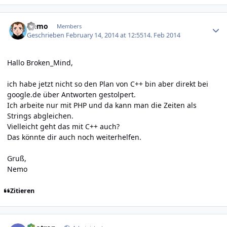
Author stats
Nemo
Members
Geschrieben
February 14, 2014 at 12:55
14. Feb 2014
Hallo Broken_Mind,
ich habe jetzt nicht so den Plan von C++ bin aber direkt bei
google.de über
Antworten
gestolpert.
Ich arbeite nur mit PHP und da kann man die Zeiten als
Strings abgleichen.
Vielleicht geht das mit C++ auch?
Das
könnte dir auch noch weiterhelfen.
Gruß,
Nemo
Zitieren
Author stats