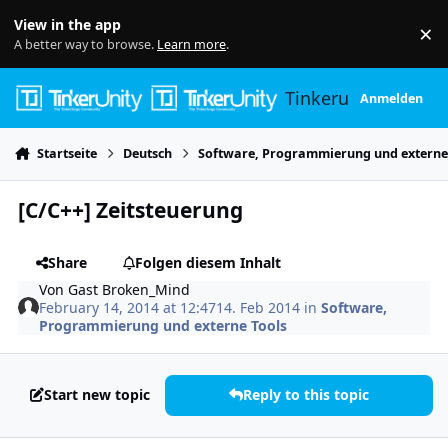
Skip to content
View in the app
×
Di
A better way to browse.
Learn more
.
Tinkerunity
Anmelden
Startseite
Deutsch
Software, Programmierung und externe
[C/C++] Zeitsteuerung
Share
Folgen diesem Inhalt
Von
Gast Broken_Mind
February 14, 2014 at 12:47
14. Feb 2014
in
Software,
Programmierung und externe Tools
Start new topic
Reply to this topic