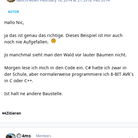
Geschrieben
February 18, 2014 at 21:53
18. Feb 2014
AUTOR
Hallo Nic,
ja das ist genau das richtige. Dieses Beispiel ist mir auch
noch nie Aufgefallen.
Jo manchmal sieht man den Wald vor lauter Bäumen nicht.
Morgen lese ich mich in den Code ein. C# hatte ich zwar in
der Schule, aber normalerweise programmiere ich 8-BIT AVR´s
in C oder C++.
Ist halt ne andere Baustelle.
Zitieren
Author stats
dd4ms
Members