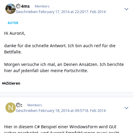
Author stats
dd4ms
Members
Geschrieben
February 17, 2014 at 22:20
17. Feb 2014
AUTOR
Hi AuronX,
danke für die schnelle Antwort. Ich bin auch reif für die
Bettfalle.
Morgen versuche ich mal, an Deinen Ansätzen. Ich berichte
hier auf jedenfall über meine Fortschritte.
Zitieren
Author stats
Nic
Members
Geschrieben
February 18, 2014 at 09:57
18. Feb 2014
Hier in diesem C# Beispiel einer WindowsForm wird GUI
sicher gearbeitet, und AuronX Empfehlungen quasi exakt