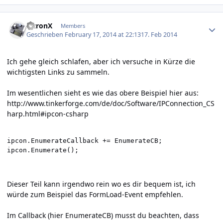
Author stats
AuronX
Members
Geschrieben
February 17, 2014 at 22:13
17. Feb 2014
Ich gehe gleich schlafen, aber ich versuche in Kürze die
wichtigsten Links zu sammeln.
Im wesentlichen sieht es wie das obere Beispiel hier aus:
http://www.tinkerforge.com/de/doc/Software/IPConnection_CS
harp.html#ipcon-csharp
ipcon.EnumerateCallback += EnumerateCB;

ipcon.Enumerate();
Dieser Teil kann irgendwo rein wo es dir bequem ist, ich
würde zum Beispiel das FormLoad-Event empfehlen.
Im Callback (hier EnumerateCB) musst du beachten, dass