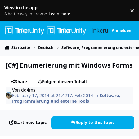
Skip to content
View in the app
×
Di
A better way to browse.
Learn more
.
Tinkerunity
Anmelden
Startseite
Deutsch
Software, Programmierung und externe
[C#] Enumerierung mit Windows Forms
Share
Folgen diesem Inhalt
Von
dd4ms
February 17, 2014 at 21:42
17. Feb 2014
in
Software,
Programmierung und externe Tools
Start new topic
Reply to this topic
Author stats