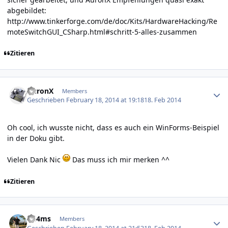
abgebildet:
http://www.tinkerforge.com/de/doc/Kits/HardwareHacking/Re
moteSwitchGUI_CSharp.html#schritt-5-alles-zusammen
Zitieren
Author stats
AuronX
Members
Geschrieben
February 18, 2014 at 19:18
18. Feb 2014
Oh cool, ich wusste nicht, dass es auch ein WinForms-Beispiel
in der Doku gibt.
Vielen Dank Nic
Das muss ich mir merken ^^
Zitieren
Author stats
dd4ms
Members