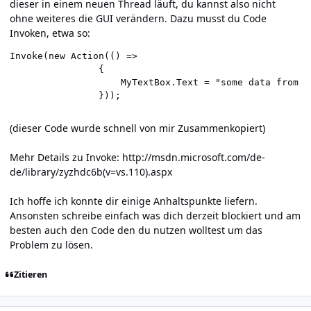
dieser in einem neuen Thread läuft, du kannst also nicht
ohne weiteres die GUI verändern. Dazu musst du Code
Invoken, etwa so:
Invoke(new Action(() =>

                {

                    MyTextBox.Text = "some data from my
                }));
(dieser Code wurde schnell von mir Zusammenkopiert)
Mehr Details zu Invoke:
http://msdn.microsoft.com/de-
de/library/zyzhdc6b(v=vs.110
).aspx
Ich hoffe ich konnte dir einige Anhaltspunkte liefern.
Ansonsten schreibe einfach was dich derzeit blockiert und am
besten auch den Code den du nutzen wolltest um das
Problem zu lösen.
Zitieren