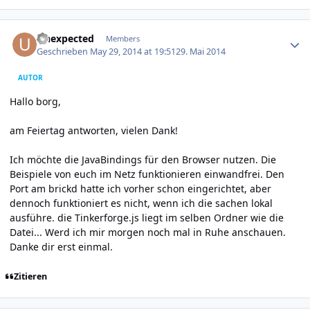
Author stats
Unexpected
Members
Geschrieben
May 29, 2014 at 19:51
29. Mai 2014
AUTOR
Hallo borg,
am Feiertag antworten, vielen Dank!
Ich möchte die JavaBindings für den Browser nutzen. Die
Beispiele von euch im Netz funktionieren einwandfrei. Den
Port am brickd hatte ich vorher schon eingerichtet, aber
dennoch funktioniert es nicht, wenn ich die sachen lokal
ausführe. die Tinkerforge.js liegt im selben Ordner wie die
Datei... Werd ich mir morgen noch mal in Ruhe anschauen.
Danke dir erst einmal.
Zitieren