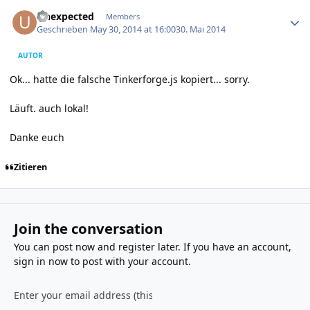
Author stats
Unexpected
Members
Geschrieben
May 30, 2014 at 16:00
30. Mai 2014
AUTOR
Ok... hatte die falsche Tinkerforge.js kopiert... sorry.
Läuft. auch lokal!
Danke euch
Zitieren
Join the conversation
You can post now and register later. If you have an account,
sign in now
to post with your account.