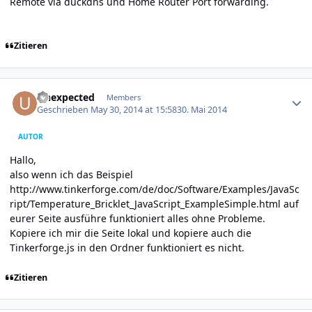
Remote via duckdns und Home Router Port forwarding.
Zitieren
Author stats
Unexpected
Members
Geschrieben
May 30, 2014 at 15:58
30. Mai 2014
AUTOR
Hallo,
also wenn ich das Beispiel
http://www.tinkerforge.com/de/doc/Software/Examples/JavaSc
ript/Temperature_Bricklet_JavaScript_ExampleSimple.html
auf
eurer Seite ausführe funktioniert alles ohne Probleme.
Kopiere ich mir die Seite lokal und kopiere auch die
Tinkerforge.js in den Ordner funktioniert es nicht.
Zitieren