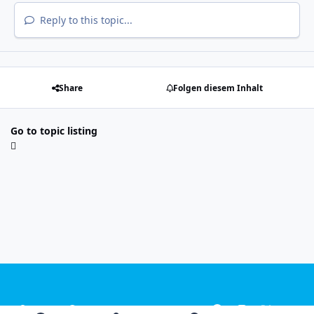
Reply to this topic...
Share
Folgen diesem Inhalt
Go to topic listing
Light Mode
Dark Mode
System Preference
f
i
x
y