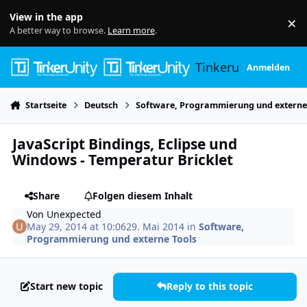
Skip to content
View in the app
×
Di
A better way to browse.
Learn more
.
Tinkerunity
Anmelden
Startseite
Deutsch
Software, Programmierung und externe
JavaScript Bindings, Eclipse und
Windows - Temperatur Bricklet
Share
Folgen diesem Inhalt
Von
Unexpected
May 29, 2014 at 10:06
29. Mai 2014
in
Software,
Programmierung und externe Tools
Start new topic
Reply to this topic