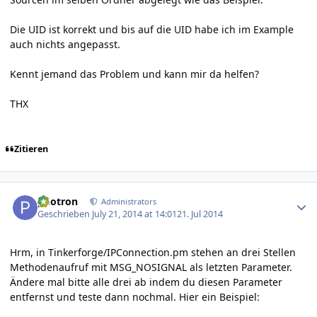
Die UID ist korrekt und bis auf die UID habe ich im Example
auch nichts angepasst.
Kennt jemand das Problem und kann mir da helfen?
THX
Zitieren
Author stats
photron
Administrators
Geschrieben
July 21, 2014 at 14:01
21. Jul 2014
Hrm, in Tinkerforge/IPConnection.pm stehen an drei Stellen
Methodenaufruf mit MSG_NOSIGNAL als letzten Parameter.
Ändere mal bitte alle drei ab indem du diesen Parameter
entfernst und teste dann nochmal. Hier ein Beispiel: