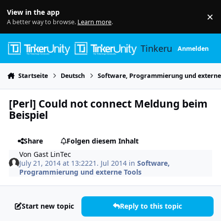
Skip to content
View in the app
×
Di
A better way to browse.
Learn more
.
Tinkerunity
Anmelden
Startseite
Deutsch
Software, Programmierung und externe
[Perl] Could not connect Meldung beim
Beispiel
Share
Folgen diesem Inhalt
Von
Gast LinTec
July 21, 2014 at 13:22
21. Jul 2014
in
Software,
Programmierung und externe Tools
Start new topic
Reply to this topic