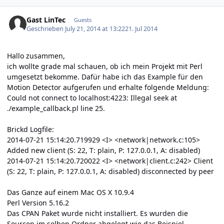
Gast LinTec
Guests
Geschrieben
July 21, 2014 at 13:22
21. Jul 2014
Hallo zusammen,
ich wollte grade mal schauen, ob ich mein Projekt mit Perl
umgesetzt bekomme. Dafür habe ich das Example für den
Motion Detector aufgerufen und erhalte folgende Meldung:
Could not connect to localhost:4223: Illegal seek at
./example_callback.pl line 25.
Brickd Logfile:
2014-07-21 15:14:20.719929 <I> <network|network.c:105>
Added new client (S: 22, T: plain, P: 127.0.0.1, A: disabled)
2014-07-21 15:14:20.720022 <I> <network|client.c:242> Client
(S: 22, T: plain, P: 127.0.0.1, A: disabled) disconnected by peer
Das Ganze auf einem Mac OS X 10.9.4
Perl Version 5.16.2
Das CPAN Paket wurde nicht installiert. Es wurden die
Sourcen im selben Ordner abgelegt wie das Beispiel.