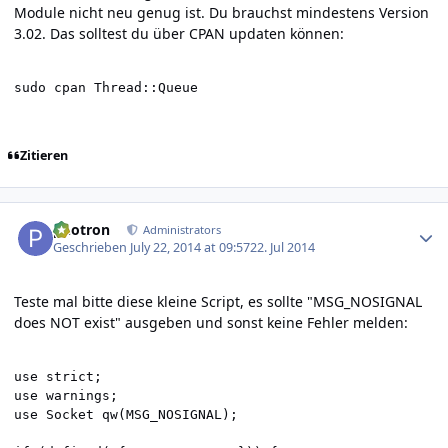
Module nicht neu genug ist. Du brauchst mindestens Version
3.02. Das solltest du über CPAN updaten können:
sudo cpan Thread::Queue
Zitieren
Author stats
photron
Administrators
Geschrieben
July 22, 2014 at 09:57
22. Jul 2014
Teste mal bitte diese kleine Script, es sollte "MSG_NOSIGNAL
does NOT exist" ausgeben und sonst keine Fehler melden:
use strict;

use warnings;

use Socket qw(MSG_NOSIGNAL);
