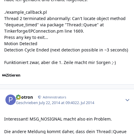
./example_callback.pl
Thread 2 terminated abnormally: Can't locate object method
"dequeue_timed" via package "Thread::Queue" at
Tinkerforge/IPConnection.pm line 1669.
Press any key to exit...
Motion Detected
Detection Cycle Ended (next detection possible in ~3 seconds)
Funktioniert zwar, aber die 1. Zeile macht mir Sorgen ;-)
Zitieren
Author stats
photron
Administrators
Geschrieben
July 22, 2014 at 09:40
22. Jul 2014
Interessant! MSG_NOSIGNAL macht also ein Problem.
Die andere Meldung kommt daher, dass dein Thread::Queue