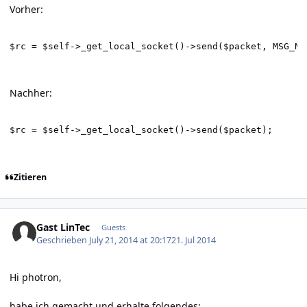
Vorher:
$rc = $self->_get_local_socket()->send($packet, MSG_NO
Nachher:
$rc = $self->_get_local_socket()->send($packet);
Zitieren
Gast LinTec
Guests
Geschrieben
July 21, 2014 at 20:17
21. Jul 2014
Hi photron,
habe ich gemacht und erhalte folgendes: