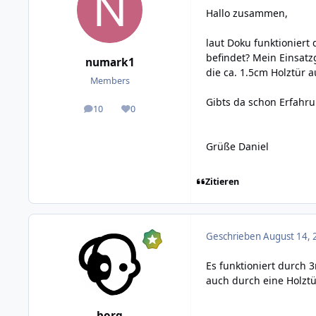
Hallo zusammen,
laut Doku funktioniert
befindet? Mein Einsatz
numark1
die ca. 1.5cm Holztür 
Members
Gibts da schon Erfahr
10
0
posts
Reputation
Grüße Daniel
Zitieren
Geschrieben
August 14, 
Es funktioniert durch 
auch durch eine Holztü
borg