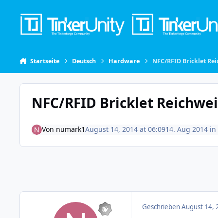
Skip to content
Startseite
Deutsch
Hardware
NFC/RFID Bricklet Re
NFC/RFID Bricklet Reichwe
Von
numark1
August 14, 2014 at 06:09
14. Aug 2014
in
Geschrieben
August 14, 