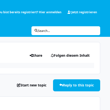
u bist bereits registriert? Hier anmelden
Jetzt registrieren
Search...
Share
Folgen diesem Inhalt
Start new topic
Reply to this topic