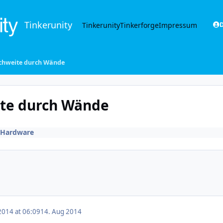
Tinkerunity
Tinkerunity
Tinkerforge
Impressum
D
ichweite durch Wände
ite durch Wände
Hardware
2014 at 06:09
14. Aug 2014