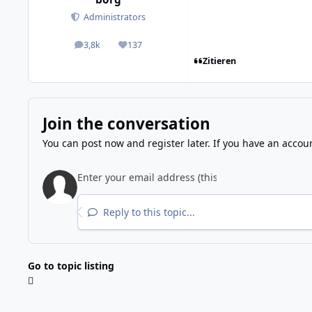
Administrators
3,8k
137
posts
Reputation
Zitieren
Join the conversation
You can post now and register later. If you have an accou
Reply to this topic...
Go to topic listing