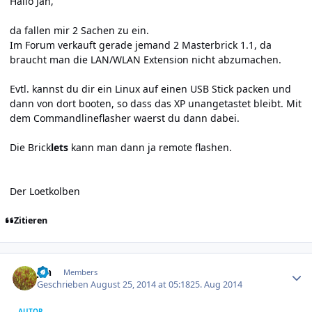
Hallo Jan,
da fallen mir 2 Sachen zu ein.
Im Forum verkauft gerade jemand 2 Masterbrick 1.1, da
braucht man die LAN/WLAN Extension nicht abzumachen.
Evtl. kannst du dir ein Linux auf einen USB Stick packen und
dann von dort booten, so dass das XP unangetastet bleibt. Mit
dem Commandlineflasher waerst du dann dabei.
Die Brick
lets
kann man dann ja remote flashen.
Der Loetkolben
Zitieren
Author stats
jan
Members
Geschrieben
August 25, 2014 at 05:18
25. Aug 2014
AUTOR