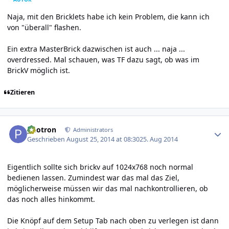
Naja, mit den Bricklets habe ich kein Problem, die kann ich
von "überall" flashen.
Ein extra MasterBrick dazwischen ist auch ... naja ...
overdressed. Mal schauen, was TF dazu sagt, ob was im
BrickV möglich ist.
Zitieren
Author stats
photron
Administrators
Geschrieben
August 25, 2014 at 08:30
25. Aug 2014
Eigentlich sollte sich brickv auf 1024x768 noch normal
bedienen lassen. Zumindest war das mal das Ziel,
möglicherweise müssen wir das mal nachkontrollieren, ob
das noch alles hinkommt.
Die Knöpf auf dem Setup Tab nach oben zu verlegen ist dann