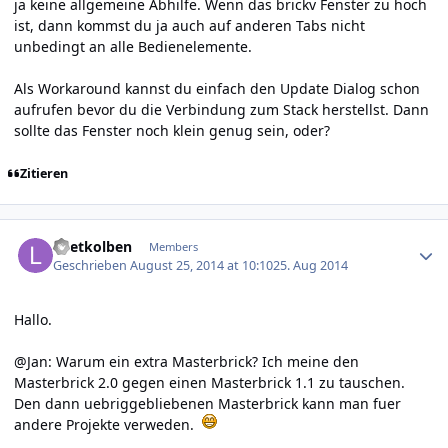
ja keine allgemeine Abhilfe. Wenn das brickv Fenster zu hoch
ist, dann kommst du ja auch auf anderen Tabs nicht
unbedingt an alle Bedienelemente.
Als Workaround kannst du einfach den Update Dialog schon
aufrufen bevor du die Verbindung zum Stack herstellst. Dann
sollte das Fenster noch klein genug sein, oder?
Zitieren
Author stats
Loetkolben
Members
Geschrieben
August 25, 2014 at 10:10
25. Aug 2014
Hallo.
@Jan: Warum ein extra Masterbrick? Ich meine den
Masterbrick 2.0 gegen einen Masterbrick 1.1 zu tauschen.
Den dann uebriggebliebenen Masterbrick kann man fuer
andere Projekte verweden.