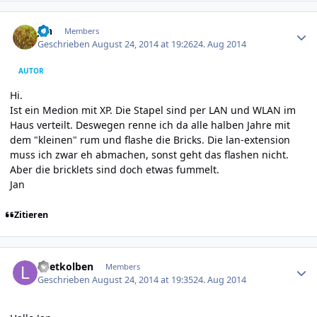
Author stats
jan
Members
Geschrieben
August 24, 2014 at 19:26
24. Aug 2014
AUTOR
Hi.
Ist ein Medion mit XP. Die Stapel sind per LAN und WLAN im
Haus verteilt. Deswegen renne ich da alle halben Jahre mit
dem "kleinen" rum und flashe die Bricks. Die lan-extension
muss ich zwar eh abmachen, sonst geht das flashen nicht.
Aber die bricklets sind doch etwas fummelt.
Jan
Zitieren
Author stats
Loetkolben
Members
Geschrieben
August 24, 2014 at 19:35
24. Aug 2014