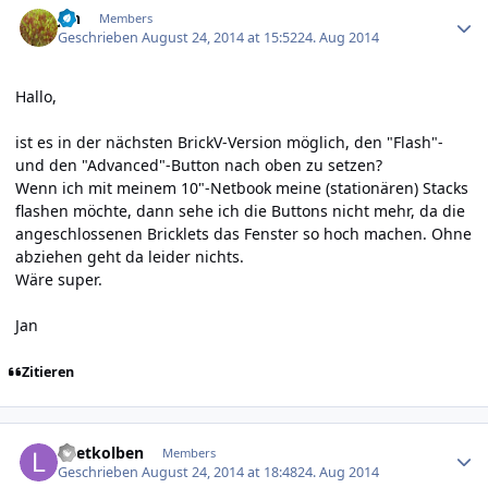
jan
Members
Geschrieben
August 24, 2014 at 15:52
24. Aug 2014
Hallo,
ist es in der nächsten BrickV-Version möglich, den "Flash"-
und den "Advanced"-Button nach oben zu setzen?
Wenn ich mit meinem 10"-Netbook meine (stationären) Stacks
flashen möchte, dann sehe ich die Buttons nicht mehr, da die
angeschlossenen Bricklets das Fenster so hoch machen. Ohne
abziehen geht da leider nichts.
Wäre super.
Jan
Zitieren
Author stats
Loetkolben
Members
Geschrieben
August 24, 2014 at 18:48
24. Aug 2014