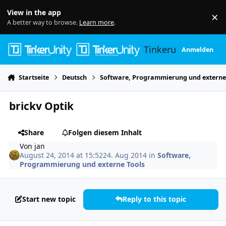
Skip to content
View in the app
×
Di
A better way to browse.
Learn more
.
Tinkerunity
Anmelden
Startseite
Deutsch
Software, Programmierung und externe
brickv Optik
Share
Folgen diesem Inhalt
Von
jan
August 24, 2014 at 15:52
24. Aug 2014
in
Software,
Programmierung und externe Tools
Start new topic
Reply to this topic
Author stats