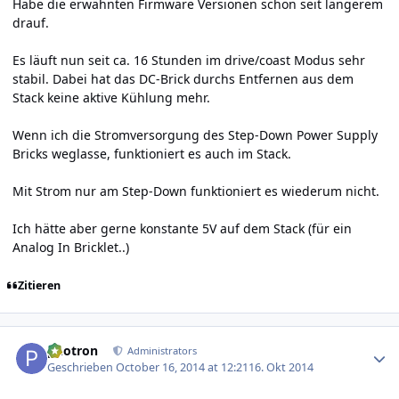
Habe die erwähnten Firmware Versionen schon seit längerem
drauf.
Es läuft nun seit ca. 16 Stunden im drive/coast Modus sehr
stabil. Dabei hat das DC-Brick durchs Entfernen aus dem
Stack keine aktive Kühlung mehr.
Wenn ich die Stromversorgung des Step-Down Power Supply
Bricks weglasse, funktioniert es auch im Stack.
Mit Strom nur am Step-Down funktioniert es wiederum nicht.
Ich hätte aber gerne konstante 5V auf dem Stack (für ein
Analog In Bricklet..)
Zitieren
Author stats
photron
Administrators
Geschrieben
October 16, 2014 at 12:21
16. Okt 2014