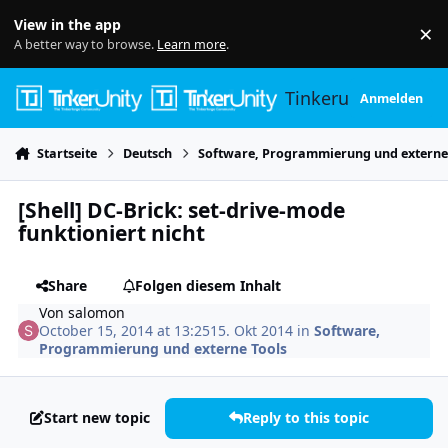
Skip to content
View in the app
×
Di
A better way to browse.
Learn more
.
Tinkerunity
Anmelden
Startseite
Deutsch
Software, Programmierung und externe
[Shell] DC-Brick: set-drive-mode
funktioniert nicht
Share
Folgen diesem Inhalt
Von
salomon
October 15, 2014 at 13:25
15. Okt 2014
in
Software,
Programmierung und externe Tools
Start new topic
Reply to this topic