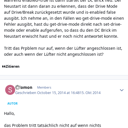
während enabled=true ist dann startet der DC Brick neu. Der
Neustart ist dann daran zu erkennen, dass der Drive Mode
auf Drive/Break zurückgesetzt wurde und is-enabled false
ausgibt. Ich nehme an, in den Fällen wo get-drive-mode einen
Fehler ausgibt, hast du get-drive-mode direkt nach set-drive-
mode oder enable aufgerufen, so dass du den DC Brick im
Neustart erwischt hast und er noch nicht antwortet konnte.
Tritt das Prpblem nur auf, wenn der Lüfter angeschlossen ist,
oder auch wenn der Lüfter nicht angeschlossen ist?
Zitieren
Author stats
salomon
Members
Geschrieben
October 15, 2014 at 16:48
15. Okt 2014
AUTOR
Hallo,
das Problem tritt tatsächlich nicht auf wenn nichts