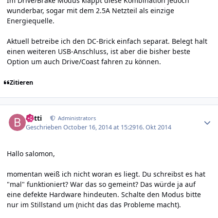
Im Drive/Brake Modus klappt diese Kombination jedoch
wunderbar, sogar mit dem 2.5A Netzteil als einzige
Energiequelle.
Aktuell betreibe ich den DC-Brick einfach separat. Belegt halt
einen weiteren USB-Anschluss, ist aber die bisher beste
Option um auch Drive/Coast fahren zu können.
Zitieren
Author stats
batti
Administrators
Geschrieben
October 16, 2014 at 15:29
16. Okt 2014
Hallo salomon,
momentan weiß ich nicht woran es liegt. Du schreibst es hat
"mal" funktioniert? War das so gemeint? Das würde ja auf
eine defekte Hardware hindeuten. Schalte den Modus bitte
nur im Stillstand um (nicht das das Probleme macht).