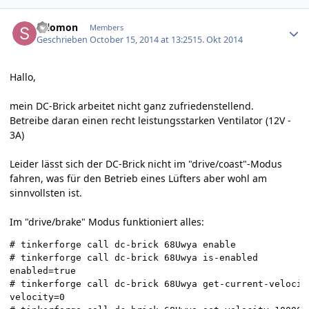
Author stats
salomon
Members
Geschrieben
October 15, 2014 at 13:25
15. Okt 2014
Hallo,
mein DC-Brick arbeitet nicht ganz zufriedenstellend.
Betreibe daran einen recht leistungsstarken Ventilator (12V -
3A)
Leider lässt sich der DC-Brick nicht im "drive/coast"-Modus
fahren, was für den Betrieb eines Lüfters aber wohl am
sinnvollsten ist.
Im "drive/brake" Modus funktioniert alles:
# tinkerforge call dc-brick 68Uwya enable

# tinkerforge call dc-brick 68Uwya is-enabled

enabled=true

# tinkerforge call dc-brick 68Uwya get-current-velocity
velocity=0
