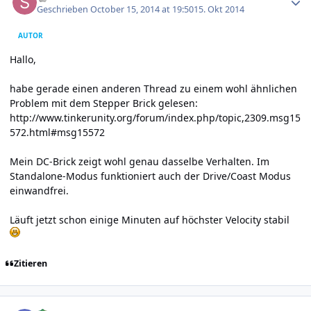
Geschrieben
October 15, 2014 at 19:50
15. Okt 2014
AUTOR
Hallo,
habe gerade einen anderen Thread zu einem wohl ähnlichen
Problem mit dem Stepper Brick gelesen:
http://www.tinkerunity.org/forum/index.php/topic,2309.msg15
572.html#msg15572
Mein DC-Brick zeigt wohl genau dasselbe Verhalten. Im
Standalone-Modus funktioniert auch der Drive/Coast Modus
einwandfrei.
Läuft jetzt schon einige Minuten auf höchster Velocity stabil
Zitieren
Author stats