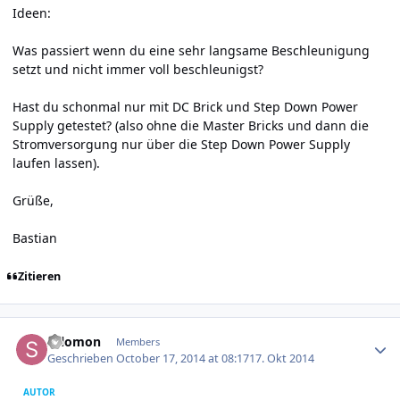
Ideen:
Was passiert wenn du eine sehr langsame Beschleunigung
setzt und nicht immer voll beschleunigst?
Hast du schonmal nur mit DC Brick und Step Down Power
Supply getestet? (also ohne die Master Bricks und dann die
Stromversorgung nur über die Step Down Power Supply
laufen lassen).
Grüße,
Bastian
Zitieren
Author stats
salomon
Members
Geschrieben
October 17, 2014 at 08:17
17. Okt 2014
AUTOR