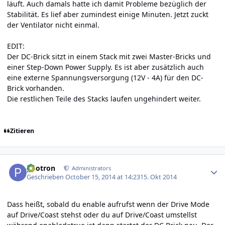
läuft. Auch damals hatte ich damit Probleme bezüglich der
Stabilität. Es lief aber zumindest einige Minuten. Jetzt zuckt
der Ventilator nicht einmal.
EDIT:
Der DC-Brick sitzt in einem Stack mit zwei Master-Bricks und
einer Step-Down Power Supply. Es ist aber zusätzlich auch
eine externe Spannungsversorgung (12V - 4A) für den DC-
Brick vorhanden.
Die restlichen Teile des Stacks laufen ungehindert weiter.
Zitieren
Author stats
photron
Administrators
Geschrieben
October 15, 2014 at 14:23
15. Okt 2014
Dass heißt, sobald du enable aufrufst wenn der Drive Mode
auf Drive/Coast stehst oder du auf Drive/Coast umstellst