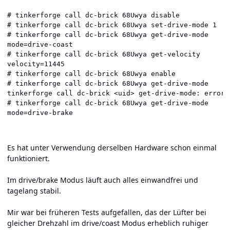
# tinkerforge call dc-brick 68Uwya disable

# tinkerforge call dc-brick 68Uwya set-drive-mode 1

# tinkerforge call dc-brick 68Uwya get-drive-mode

mode=drive-coast

# tinkerforge call dc-brick 68Uwya get-velocity

velocity=11445

# tinkerforge call dc-brick 68Uwya enable

# tinkerforge call dc-brick 68Uwya get-drive-mode

tinkerforge call dc-brick <uid> get-drive-mode: error:
# tinkerforge call dc-brick 68Uwya get-drive-mode

mode=drive-brake
Es hat unter Verwendung derselben Hardware schon einmal
funktioniert.
Im drive/brake Modus läuft auch alles einwandfrei und
tagelang stabil.
Mir war bei früheren Tests aufgefallen, das der Lüfter bei
gleicher Drehzahl im drive/coast Modus erheblich ruhiger