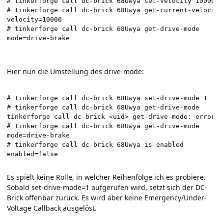
# tinkerforge call dc-brick 68Uwya set-velocity 10000

# tinkerforge call dc-brick 68Uwya get-current-velocity
velocity=10000

# tinkerforge call dc-brick 68Uwya get-drive-mode

Hier nun die Umstellung des drive-mode:
# tinkerforge call dc-brick 68Uwya set-drive-mode 1

# tinkerforge call dc-brick 68Uwya get-drive-mode

tinkerforge call dc-brick <uid> get-drive-mode: error:
# tinkerforge call dc-brick 68Uwya get-drive-mode

mode=drive-brake

# tinkerforge call dc-brick 68Uwya is-enabled

Es spielt keine Rolle, in welcher Reihenfolge ich es probiere.
Sobald set-drive-mode=1 aufgerufen wird, setzt sich der DC-
Brick offenbar zurück. Es wird aber keine Emergency/Under-
Voltage Callback ausgelöst.