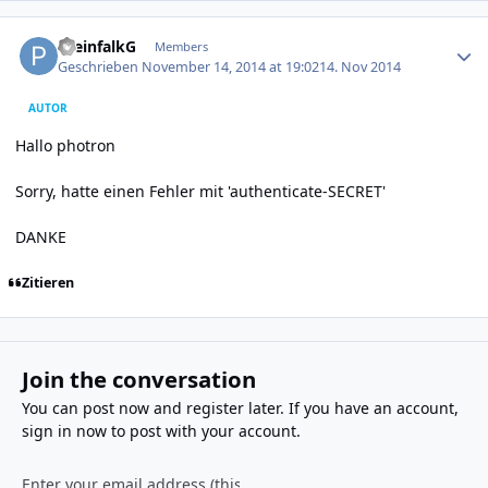
Author stats
PreinfalkG
Members
Geschrieben
November 14, 2014 at 19:02
14. Nov 2014
AUTOR
Hallo photron
Sorry, hatte einen Fehler mit 'authenticate-SECRET'
DANKE
Zitieren
Join the conversation
You can post now and register later. If you have an account,
sign in now
to post with your account.