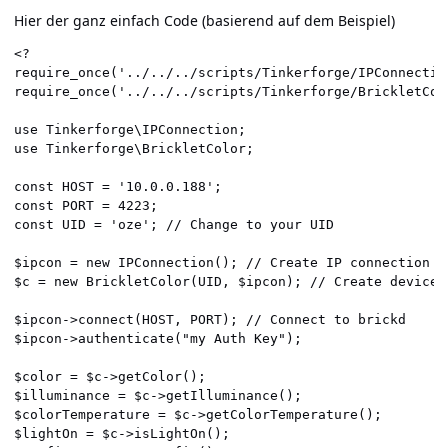
Hier der ganz einfach Code (basierend auf dem Beispiel)
<?

require_once('../../../scripts/Tinkerforge/IPConnection
require_once('../../../scripts/Tinkerforge/BrickletColo
use Tinkerforge\IPConnection;

use Tinkerforge\BrickletColor;

const HOST = '10.0.0.188';

const PORT = 4223;

const UID = 'oze'; // Change to your UID

$ipcon = new IPConnection(); // Create IP connection

$c = new BrickletColor(UID, $ipcon); // Create device o
$ipcon->connect(HOST, PORT); // Connect to brickd

$ipcon->authenticate("my Auth Key");

$color = $c->getColor();

$illuminance = $c->getIlluminance();

$colorTemperature = $c->getColorTemperature();

$lightOn = $c->isLightOn();
