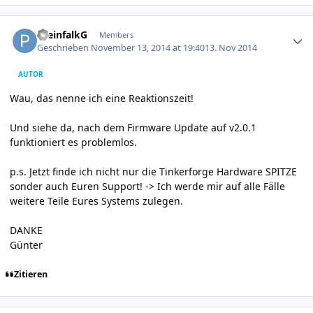
Author stats
PreinfalkG
Members
Geschrieben
November 13, 2014 at 19:40
13. Nov 2014
AUTOR
Wau, das nenne ich eine Reaktionszeit!
Und siehe da, nach dem Firmware Update auf v2.0.1
funktioniert es problemlos.
p.s. Jetzt finde ich nicht nur die Tinkerforge Hardware SPITZE
sonder auch Euren Support! -> Ich werde mir auf alle Fälle
weitere Teile Eures Systems zulegen.
DANKE
Günter
Zitieren