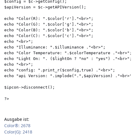
$config = $c->getConfig();

$apiVersion = $c->getAPIVersion();

echo "Color(R): ".$color['r']."<br>";

echo "Color(G): ".$color['g']."<br>";

echo "Color(B): ".$color['b']."<br>";

echo "Color(C): ".$color['c']."<br>";

echo "<br>";

echo "Illuminance: ".$illuminance ."<br>";

echo "Color Temperature: ".$colorTemperature ."<br>";

echo "Light On: ". ($lightOn ? "no" : "yes") ."<br>";

echo "<br>";

echo "config: ".print_r($config,true) ."<br>";

echo "api Version: ".implode(".",$apiVersion) ."<br>";

$ipcon->disconnect();

Ausgabe ist:
Color®: 2678
Color(G): 2418