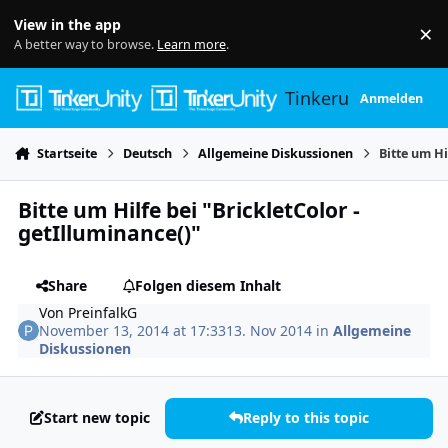
Skip to content
View in the app
×
Di
A better way to browse.
Learn more
.
Tinkerunity
Anmelden
Startseite
Deutsch
Allgemeine Diskussionen
Bitte um Hi
Bitte um Hilfe bei "BrickletColor -
getIlluminance()"
Share
Folgen diesem Inhalt
Von
PreinfalkG
November 13, 2014 at 17:33
13. Nov 2014
in
Allgemeine
Diskussionen
Start new topic
Reply to this topic