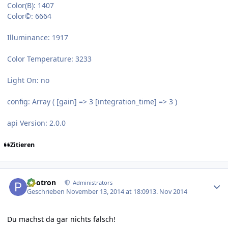
Color(B): 1407
Color©: 6664
Illuminance: 1917
Color Temperature: 3233
Light On: no
config: Array ( [gain] => 3 [integration_time] => 3 )
api Version: 2.0.0
Zitieren
Author stats
photron
Administrators
Geschrieben
November 13, 2014 at 18:09
13. Nov 2014
Du machst da gar nichts falsch!