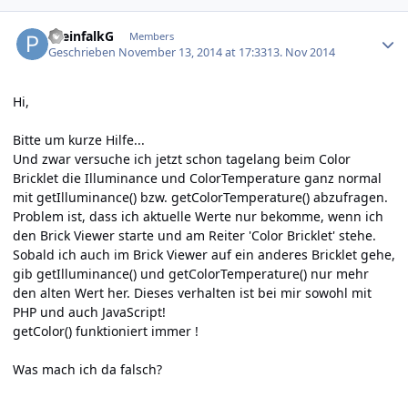
Author stats
PreinfalkG
Members
Geschrieben
November 13, 2014 at 17:33
13. Nov 2014
Hi,
Bitte um kurze Hilfe...
Und zwar versuche ich jetzt schon tagelang beim Color
Bricklet die Illuminance und ColorTemperature ganz normal
mit getIlluminance() bzw. getColorTemperature() abzufragen.
Problem ist, dass ich aktuelle Werte nur bekomme, wenn ich
den Brick Viewer starte und am Reiter 'Color Bricklet' stehe.
Sobald ich auch im Brick Viewer auf ein anderes Bricklet gehe,
gib getIlluminance() und getColorTemperature() nur mehr
den alten Wert her. Dieses verhalten ist bei mir sowohl mit
PHP und auch JavaScript!
getColor() funktioniert immer !
Was mach ich da falsch?