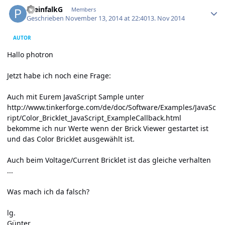
Author stats
PreinfalkG
Members
Geschrieben
November 13, 2014 at 22:40
13. Nov 2014
AUTOR
Hallo photron
Jetzt habe ich noch eine Frage:
Auch mit Eurem JavaScript Sample unter
http://www.tinkerforge.com/de/doc/Software/Examples/JavaSc
ript/Color_Bricklet_JavaScript_ExampleCallback.html
bekomme ich nur Werte wenn der Brick Viewer gestartet ist
und das Color Bricklet ausgewählt ist.
Auch beim Voltage/Current Bricklet ist das gleiche verhalten
...
Was mach ich da falsch?
lg.
Günter