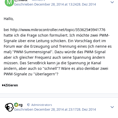
Geschrieben
December 28, 2014 at 13:24
28. Dez 2014
Hallo,
bei
http://www.mikrocontroller.net/topic/353625#3941776
hatte ich die Frage schon formuliert. Ich möchte zwei PWM-
Signale über eine Leitung schicken. Ein Vorschlag dort im
Forum war die Erzeugung und Trennung eines (ich nenne es
mal) "PWM-Summensignal". Dazu würde das PWM-Signal
aber ich gleicher Frequenz auch seine Spannung ändern
müssen. Das ServoBrick kann ja die Spannung je Kanal
ändern, aber auch so "schnell"? Wäre es also denkbar zwei
PWM-Signale zu "überlagern"?
Zitieren
Author stats
borg
Administrators
Geschrieben
December 28, 2014 at 23:17
28. Dez 2014