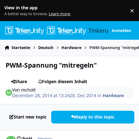
Skip to content
View in the app
×
Di
A better way to browse.
Learn more
.
Tinkerunity
Anmelden
Startseite
Deutsch
Hardware
PWM-Spannung "mitrege
PWM-Spannung "mitregeln"
Share
Folgen diesem Inhalt
Von
mchott
December 28, 2014 at 13:24
28. Dez 2014
in
Hardware
Start new topic
Reply to this topic
Author stats
mchott
Members