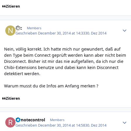
Zitieren
Author stats
Nic
Members
Geschrieben
December 30, 2014 at 14:33
30. Dez 2014
Nein, völlig korrekt. Ich hatte mich nur gewundert, daß auf
den Type beim Connect geprüft werden kann aber nicht beim
Disconnect. Bisher ist mir das nie aufgefallen, da ich nur die
Chibi-Extensions benutze und dabei kann kein Disconnect
detektiert werden.
Warum musst du die Infos am Anfang merken ?
Zitieren
Author stats
remotecontrol
Members
Geschrieben
December 30, 2014 at 14:58
30. Dez 2014