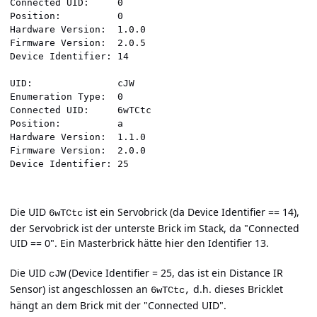
Connected UID:     0

Position:          0

Hardware Version:  1.0.0

Firmware Version:  2.0.5

Device Identifier: 14

UID:               cJW

Enumeration Type:  0

Connected UID:     6wTCtc

Position:          a

Hardware Version:  1.1.0

Firmware Version:  2.0.0

Die UID
ist ein Servobrick (da Device Identifier == 14),
6wTCtc
der Servobrick ist der unterste Brick im Stack, da "Connected
UID == 0". Ein Masterbrick hätte hier den Identifier 13.
Die UID
(Device Identifier = 25, das ist ein Distance IR
cJW
Sensor) ist angeschlossen an
d.h. dieses Bricklet
6wTCtc,
hängt an dem Brick mit der "Connected UID".