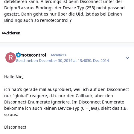
detektieren kann. Allerdings ist beim Disconnect unter der
Delphi/Lazarus Bindings der Device Typ (255) nicht passend
gesetzt. Dann geht es nur über die UId. Ist das bei Deinen
Bindings auch so remotecontrol ?
Zitieren
Author stats
remotecontrol
Members
Geschrieben
December 30, 2014 at 13:48
30. Dez 2014
Hallo Nic,
ich hab's gerade mal ausprobiert, weil ich auf den Disconnect
nur "global" reagiere, d.h. nur den Callback, aber den
Disconnect-Enumerate ignoriere. Im Disconnect Enumerate
bekomme ich auch keinen Device-Typ (C + Java), sieht das z.B.
so aus:
Disconnect