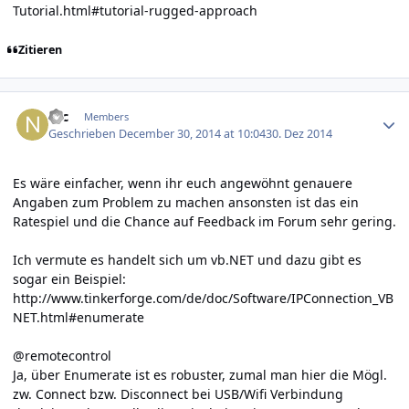
Tutorial.html#tutorial-rugged-approach
Zitieren
Author stats
Nic
Members
Geschrieben
December 30, 2014 at 10:04
30. Dez 2014
Es wäre einfacher, wenn ihr euch angewöhnt genauere
Angaben zum Problem zu machen ansonsten ist das ein
Ratespiel und die Chance auf Feedback im Forum sehr gering.
Ich vermute es handelt sich um vb.NET und dazu gibt es
sogar ein Beispiel:
http://www.tinkerforge.com/de/doc/Software/IPConnection_VB
NET.html#enumerate
@remotecontrol
Ja, über Enumerate ist es robuster, zumal man hier die Mögl.
zw. Connect bzw. Disconnect bei USB/Wifi Verbindung