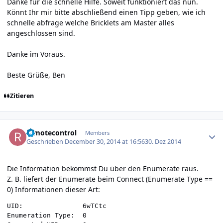
Danke für die schnelle Hilfe. Soweit funktioniert das nun.
Könnt Ihr mir bitte abschließend einen Tipp geben, wie ich
schnelle abfrage welche Bricklets am Master alles
angeschlossen sind.
Danke im Voraus.
Beste Grüße, Ben
Zitieren
Author stats
remotecontrol
Members
Geschrieben
December 30, 2014 at 16:56
30. Dez 2014
Die Information bekommst Du über den Enumerate raus.
Z. B. liefert der Enumerate beim Connect (Enumerate Type ==
0) Informationen dieser Art:
UID:               6wTCtc

Enumeration Type:  0
