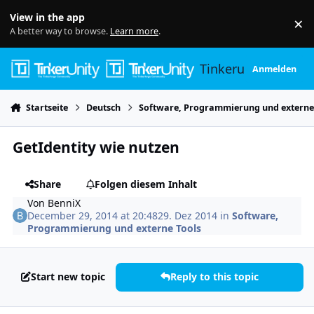
Skip to content
View in the app
×
Di
A better way to browse.
Learn more
.
Tinkerunity
Anmelden
Startseite
Deutsch
Software, Programmierung und externe
GetIdentity wie nutzen
Share
Folgen diesem Inhalt
Von
BenniX
December 29, 2014 at 20:48
29. Dez 2014
in
Software,
Programmierung und externe Tools
Start new topic
Reply to this topic
Author stats