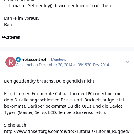
If master.GetIdentity().deviceIdentifier = "xxx" Then
Danke im Voraus.
Ben
Zitieren
Author stats
remotecontrol
Members
Geschrieben
December 30, 2014 at 08:15
30. Dez 2014
Den getIdentity brauchst Du eigentlich nicht.
Es gibt einen Enumerate Callback in der IPConnection, mit
dem Du alle angeschlossen Bricks und Bricklets aufgelistet
bekommst. Darüber bekommst Du die UIDs und die Device
Typen (Master, Servo, LCD, Temperatursensor etc.).
Siehe auch
http://www.tinkerforge.com/de/doc/Tutorials/Tutorial_Rugged/