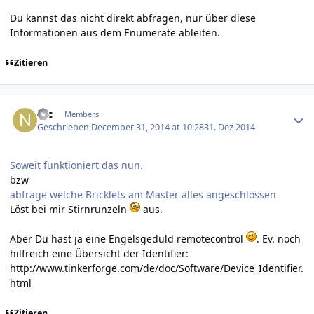
Du kannst das nicht direkt abfragen, nur über diese
Informationen aus dem Enumerate ableiten.
Zitieren
Author stats
Nic
Members
Geschrieben
December 31, 2014 at 10:28
31. Dez 2014
Soweit funktioniert das nun.
bzw
abfrage welche Bricklets am Master alles angeschlossen
Löst bei mir Stirnrunzeln
aus.
Aber Du hast ja eine Engelsgeduld remotecontrol
. Ev. noch
hilfreich eine Übersicht der Identifier:
http://www.tinkerforge.com/de/doc/Software/Device_Identifier.
html
Zitieren