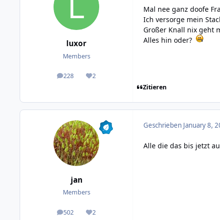
Mal nee ganz doofe Fr
Ich versorge mein Sta
Großer Knall nix geht 
Alles hin oder?
luxor
Members
228
2
posts
Reputation
Zitieren
Geschrieben
January 8, 2
Alle die das bis jetzt
jan
Members
502
2
posts
Reputation