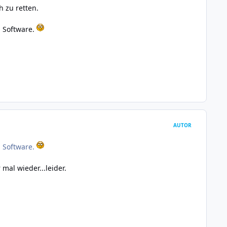
h zu retten.
 Software.
AUTOR
 Software.
al wieder...leider.