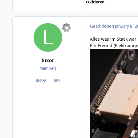
Zitieren
Geschrieben
January 8, 2
Alles was im Stack war
Ein Freund (Elektroing
luxor
Members
228
2
posts
Reputation