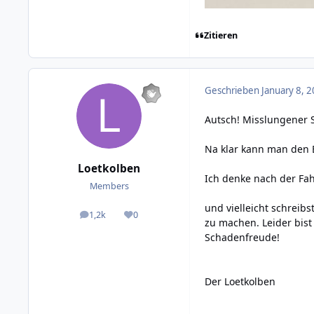
Zitieren
Geschrieben
January 8, 2
Autsch! Misslungener
Na klar kann man den E
Loetkolben
Ich denke nach der Fah
Members
und vielleicht schreib
1,2k
0
posts
Reputation
zu machen. Leider bist
Schadenfreude!
Der Loetkolben