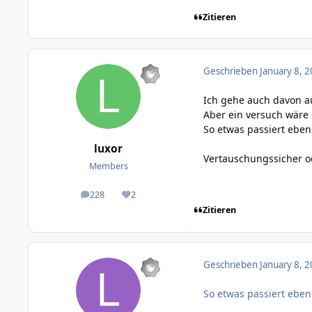
Zitieren
Geschrieben
January 8, 2
Ich gehe auch davon au
Aber ein versuch wäre 
So etwas passiert eben
luxor
Vertauschungssicher od
Members
228
2
posts
Reputation
Zitieren
Geschrieben
January 8, 2
So etwas passiert eben