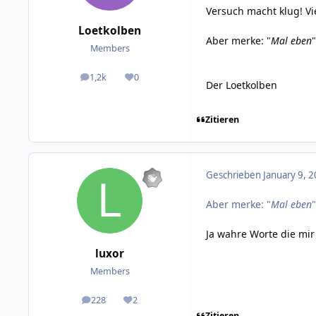
Versuch macht klug! Vie
Loetkolben
Aber merke: "
Mal eben
Members
1,2k
0
posts
Reputation
Der Loetkolben
Zitieren
Geschrieben
January 9, 2
Aber merke: "
Mal eben
Ja wahre Worte die mir
luxor
Members
228
2
posts
Reputation
Zitieren