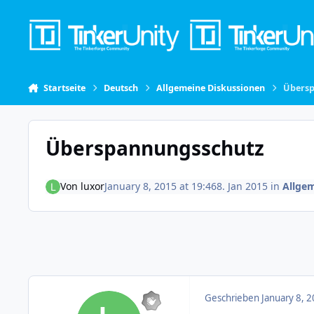
Skip to content
Startseite
Deutsch
Allgemeine Diskussionen
Übers
Überspannungsschutz
Von
luxor
January 8, 2015 at 19:46
8. Jan 2015
in
Allge
Geschrieben
January 8, 2