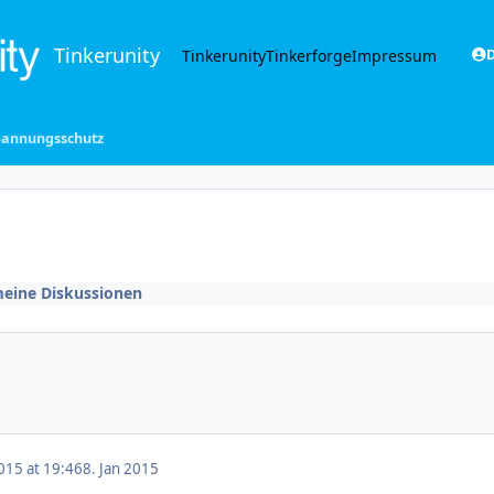
Tinkerunity
Tinkerunity
Tinkerforge
Impressum
D
pannungsschutz
meine Diskussionen
015 at 19:46
8. Jan 2015