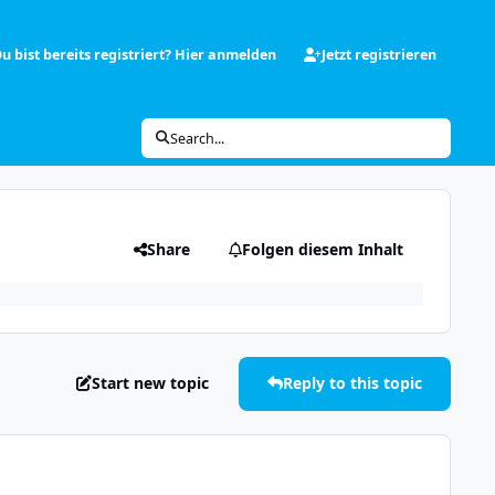
u bist bereits registriert? Hier anmelden
Jetzt registrieren
Search...
Share
Folgen diesem Inhalt
Start new topic
Reply to this topic