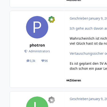
Geschrieben
January 9, 2
Ich gehe auch davon au
Wahrscheinlich ist nic
viel Glück hast ist da 
photron
Administrators
Vertauschungssicher od
3,3k
96
posts
Reputation
Es ist geplant den 5V 
doch schon ein paar Leu
Zitieren
Geschrieben
January 9, 2