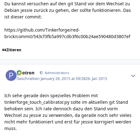
Du kannst versuchen auf den git Stand vor dem Wechsel zu
Debian jessie zurück zu gehen, der sollte funktionieren. Das
ist dieser commit:
https://github.com/Tinkerforge/red-
brick/commit/543cf3fb5a997cdb3f6c00b24ae590480d3807ef
Zitieren
Author stats
photron
Administrators
Geschrieben
January 26, 2015 at 09:58
26. Jan 2015
Ich sehe gerade dein spezielles Problem mit
tinkerforge_touch_calibrator.py solte im aktuellen git Stand
behoben sein. Ich rate dennoch dazu den Stand vorm
Wechsel zu jessie zu verwenden, da gerade noch sehr vieles
nicht mehr funktioniert und erst für jessie korrigiert werden
muss.