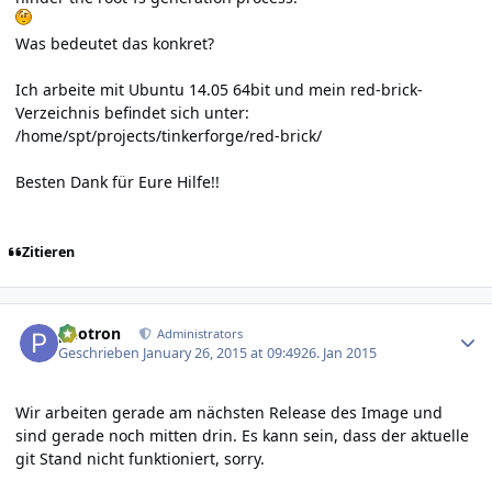
Was bedeutet das konkret?
Ich arbeite mit Ubuntu 14.05 64bit und mein red-brick-
Verzeichnis befindet sich unter:
/home/spt/projects/tinkerforge/red-brick/
Besten Dank für Eure Hilfe!!
Zitieren
Author stats
photron
Administrators
Geschrieben
January 26, 2015 at 09:49
26. Jan 2015
Wir arbeiten gerade am nächsten Release des Image und
sind gerade noch mitten drin. Es kann sein, dass der aktuelle
git Stand nicht funktioniert, sorry.