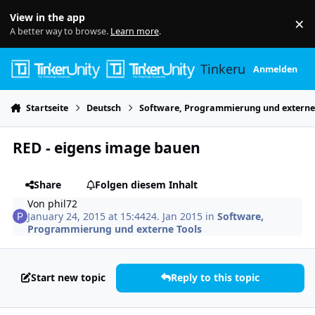
Skip to content
View in the app
×
Di
A better way to browse.
Learn more
.
Tinkerunity
Anmelden
Startseite
Deutsch
Software, Programmierung und externe
RED - eigens image bauen
Share
Folgen diesem Inhalt
Von
phil72
January 24, 2015 at 15:44
24. Jan 2015
in
Software,
Programmierung und externe Tools
Start new topic
Reply to this topic
Author stats