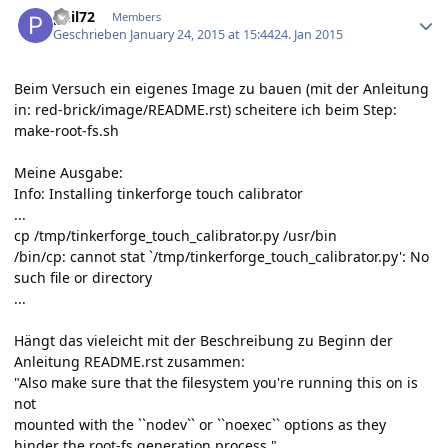
phil72
Members
Geschrieben
January 24, 2015 at 15:44
24. Jan 2015
Beim Versuch ein eigenes Image zu bauen (mit der Anleitung
in: red-brick/image/README.rst) scheitere ich beim Step:
make-root-fs.sh
Meine Ausgabe:
Info: Installing tinkerforge touch calibrator
...
cp /tmp/tinkerforge_touch_calibrator.py /usr/bin
/bin/cp: cannot stat `/tmp/tinkerforge_touch_calibrator.py': No
such file or directory
...
Hängt das vieleicht mit der Beschreibung zu Beginn der
Anleitung README.rst zusammen:
"Also make sure that the filesystem you're running this on is
not
mounted with the ``nodev`` or ``noexec`` options as they
hinder the root-fs generation process."