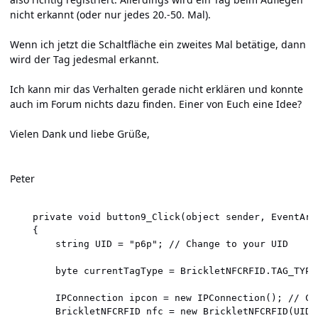
nicht erkannt (oder nur jedes 20.-50. Mal).
Wenn ich jetzt die Schaltfläche ein zweites Mal betätige, dann
wird der Tag jedesmal erkannt.
Ich kann mir das Verhalten gerade nicht erklären und konnte
auch im Forum nichts dazu finden. Einer von Euch eine Idee?
Vielen Dank und liebe Grüße,
Peter
    private void button9_Click(object sender, EventArgs
    {

        string UID = "p6p"; // Change to your UID

        byte currentTagType = BrickletNFCRFID.TAG_TYPE_
        IPConnection ipcon = new IPConnection(); // Cre
        BrickletNFCRFID nfc = new BrickletNFCRFID(UID,