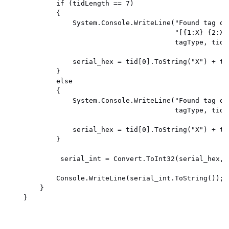
            if (tidLength == 7)

            {

                System.Console.WriteLine("Found tag of
                                         "[{1:X} {2:X}
                                         tagType, tid[
                serial_hex = tid[0].ToString("X") + ti
            }

            else

            {

                System.Console.WriteLine("Found tag of
                                         tagType, tid[
                serial_hex = tid[0].ToString("X") + ti
            }

             serial_int = Convert.ToInt32(serial_hex, 1
            Console.WriteLine(serial_int.ToString());

        }

    }
