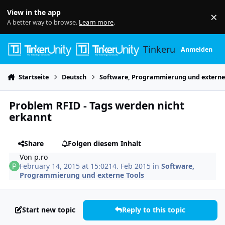
Skip to content
View in the app
×
Di
A better way to browse.
Learn more
.
Tinkerunity
Anmelden
Startseite
Deutsch
Software, Programmierung und externe
Problem RFID - Tags werden nicht
erkannt
Share
Folgen diesem Inhalt
Von
p.ro
February 14, 2015 at 15:02
14. Feb 2015
in
Software,
Programmierung und externe Tools
Start new topic
Reply to this topic