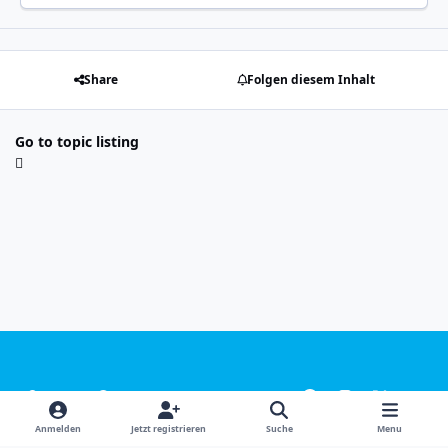
Share
Folgen diesem Inhalt
Go to topic listing
Light Mode
Dark Mode
System Preference
f
i
x
y
a
n
o
Sprachen
Design
Datenschutzerklärung
Kontakt
Anmelden
Jetzt registrieren
Suche
Menu
c
s
u