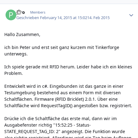
Author stats
p.ro
Members
Geschrieben
February 14, 2015 at 15:02
14. Feb 2015
Hallo Zusammen,
ich bin Peter und erst seit ganz kurzem mit Tinkerforge
unterwegs.
Ich spiele gerade mit RFID herum. Leider habe ich ein kleines
Problem.
Entwickelt wird in c#. Eingebunden ist das ganze in einer
Testumgebung bestehend aus einem Form mit diversen
Schaltflächen. Firmware (RFID Bricklet) 2.0.1. Über eine
Schaltfläche wird RequestTagID() angestoßen bzw. registriert.
Drücke ich die Schaltfläche das erste mal, dann wir im
Ausgabefenster richtig "15:52:25 - Status-
STATE_REQUEST_TAG_ID: 2" angezeigt. Die Funktion wurde
also richtig registriert. Allerdings wird ein Tag beim Auflegen