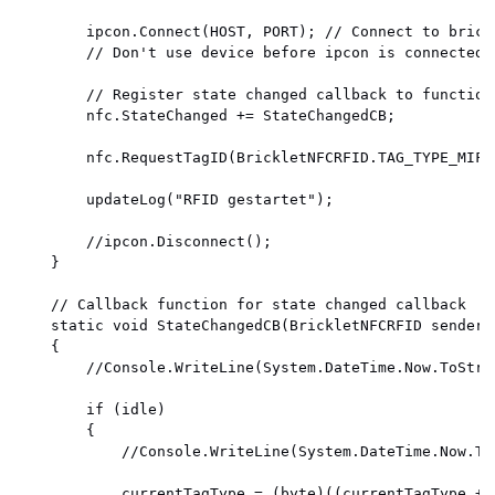
        ipcon.Connect(HOST, PORT); // Connect to brickd
        // Don't use device before ipcon is connected

        // Register state changed callback to function 
        nfc.StateChanged += StateChangedCB;

        nfc.RequestTagID(BrickletNFCRFID.TAG_TYPE_MIFAR
        updateLog("RFID gestartet");

        //ipcon.Disconnect();       

    }

    // Callback function for state changed callback

    static void StateChangedCB(BrickletNFCRFID sender,
    {

        //Console.WriteLine(System.DateTime.Now.ToStri
        if (idle)

        {

            //Console.WriteLine(System.DateTime.Now.To
            currentTagType = (byte)((currentTagType + 1