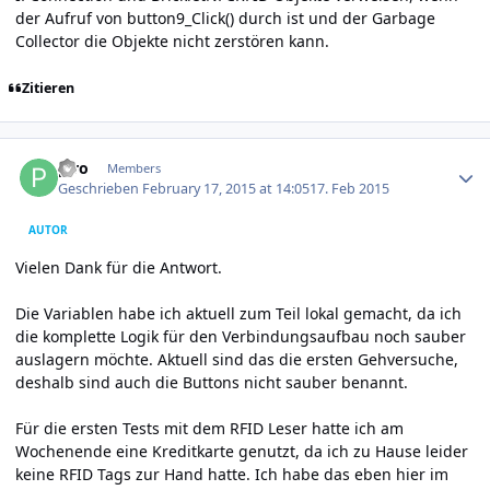
der Aufruf von button9_Click() durch ist und der Garbage
Collector die Objekte nicht zerstören kann.
Zitieren
Author stats
p.ro
Members
Geschrieben
February 17, 2015 at 14:05
17. Feb 2015
AUTOR
Vielen Dank für die Antwort.
Die Variablen habe ich aktuell zum Teil lokal gemacht, da ich
die komplette Logik für den Verbindungsaufbau noch sauber
auslagern möchte. Aktuell sind das die ersten Gehversuche,
deshalb sind auch die Buttons nicht sauber benannt.
Für die ersten Tests mit dem RFID Leser hatte ich am
Wochenende eine Kreditkarte genutzt, da ich zu Hause leider
keine RFID Tags zur Hand hatte. Ich habe das eben hier im