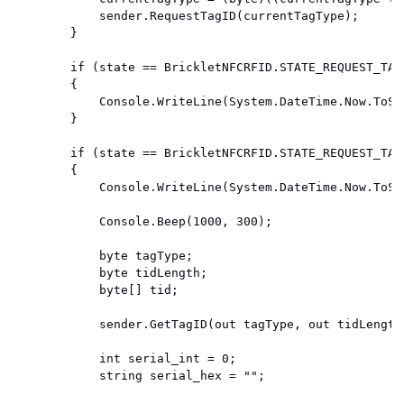
            sender.RequestTagID(currentTagType);

        }

        if (state == BrickletNFCRFID.STATE_REQUEST_TAG_
        {

            Console.WriteLine(System.DateTime.Now.ToSt
        }

        if (state == BrickletNFCRFID.STATE_REQUEST_TAG_
        {

            Console.WriteLine(System.DateTime.Now.ToSt
            Console.Beep(1000, 300);

            byte tagType;

            byte tidLength;

            byte[] tid;

            sender.GetTagID(out tagType, out tidLength,
            int serial_int = 0;

            string serial_hex = "";
