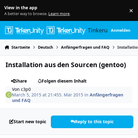
Skip to content
View in the app
×
Di
A better way to browse.
Learn more
.
Tinkerunity
Anmelden
Startseite
Deutsch
Anfängerfragen und FAQ
Installati
Installation aus den Sourcen (gentoo)
Share
Folgen diesem Inhalt
Von
c3p0
March 5, 2015 at 21:45
5. Mär 2015
in
Anfängerfragen
und FAQ
Start new topic
Reply to this topic
Author stats