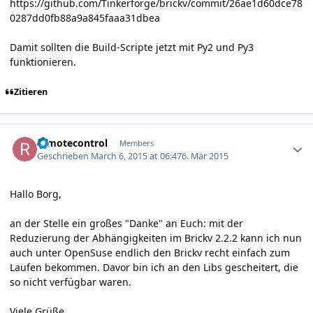
https://github.com/Tinkerforge/brickv/commit/26ae1d60dce78
0287dd0fb88a9a845faaa31dbea
Damit sollten die Build-Scripte jetzt mit Py2 und Py3
funktionieren.
Zitieren
Author stats
remotecontrol
Members
Geschrieben
March 6, 2015 at 06:47
6. Mär 2015
Hallo Borg,
an der Stelle ein großes "Danke" an Euch: mit der
Reduzierung der Abhängigkeiten im Brickv 2.2.2 kann ich nun
auch unter OpenSuse endlich den Brickv recht einfach zum
Laufen bekommen. Davor bin ich an den Libs gescheitert, die
so nicht verfügbar waren.
Viele Grüße