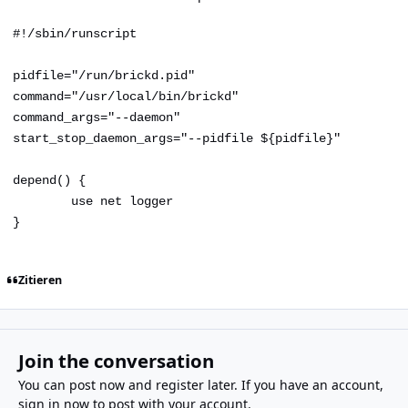
#!/sbin/runscript
pidfile="/run/brickd.pid"
command="/usr/local/bin/brickd"
command_args="--daemon"
start_stop_daemon_args="--pidfile ${pidfile}"
depend() {
use net logger
}
Zitieren
Join the conversation
You can post now and register later. If you have an account,
sign in now
to post with your account.