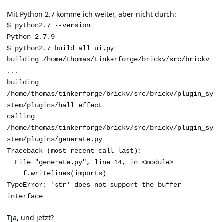
Mit Python 2.7 komme ich weiter, aber nicht durch:
$ python2.7 --version
Python 2.7.9
$ python2.7 build_all_ui.py
building /home/thomas/tinkerforge/brickv/src/brickv
...
building
/home/thomas/tinkerforge/brickv/src/brickv/plugin_sy
stem/plugins/hall_effect
calling
/home/thomas/tinkerforge/brickv/src/brickv/plugin_sy
stem/plugins/generate.py
Traceback (most recent call last):
File "generate.py", line 14, in <module>
f.writelines(imports)
TypeError: 'str' does not support the buffer
interface
Tja, und jetzt?