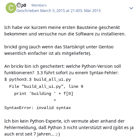
c3p0
Members
Geschrieben
March 5, 2015 at 21:45
5. Mär 2015
Ich habe vor kurzem meine ersten Bausteine geschenkt
bekommen und versuche nun die Software zu installieren.
brickd ging (auch wenn das Startskript unter Gentoo
wesentlich einfacher ist als mitgelieferte).
An brickv bin ich gescheitert: welche Python-Version soll
funktionieren? 3.3 führt sofort zu einem Syntax-Fehler:
$ python3.3 build_all_ui.py
File "build_all_ui.py", line 9
print 'building ' + f[0]
^
SyntaxError: invalid syntax
Ich bin kein Python-Experte, ich vermute aber anhand der
Fehlermeldung, daß Python 3 nicht unterstützt wird (gibt es ja
auch erst seit 7 Jahren... ;-)