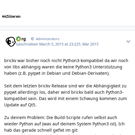
Zitieren
Author stats
borg
Administrators
Geschrieben
March 5, 2015 at 23:22
5. Mär 2015
brickv war bisher noch nicht Python3-kompatibel da wir noch
von libs abhängig waren die keine Python3 Unterstützung
haben (z.B. pyqwt in Debian und Debian-Derivaten).
Seit dem letzten brickv Release sind wir die Abhängigkeit zu
pyqwt allerdings los, daher wird brickv bald auch Python3-
kompatibel sein. Das wird mit einem Schwung kommen zum
Update auf Qt5.
Zu deinem Problem: Die Build-Scripte rufen selbst auch
wieder Python auf (was auf deinem System Python3 ist). Ich
hab das gerade schnell gefixt im git: