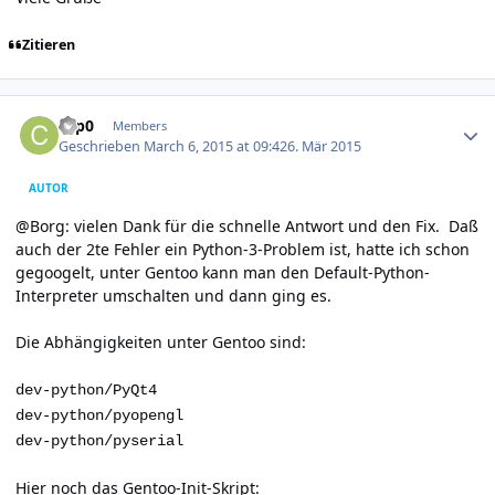
Zitieren
Author stats
c3p0
Members
Geschrieben
March 6, 2015 at 09:42
6. Mär 2015
AUTOR
@Borg: vielen Dank für die schnelle Antwort und den Fix. Daß
auch der 2te Fehler ein Python-3-Problem ist, hatte ich schon
gegoogelt, unter Gentoo kann man den Default-Python-
Interpreter umschalten und dann ging es.
Die Abhängigkeiten unter Gentoo sind:
dev-python/PyQt4
dev-python/pyopengl
dev-python/pyserial
Hier noch das Gentoo-Init-Skript: