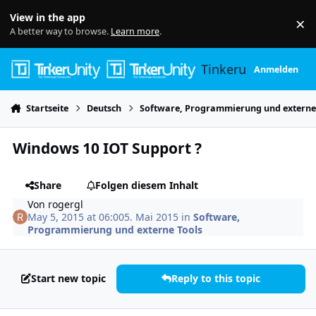
Skip to content
View in the app
×
Di
A better way to browse.
Learn more
.
Tinkerunity
Anmelden
Startseite
Deutsch
Software, Programmierung und externe
Windows 10 IOT Support ?
Share
Folgen diesem Inhalt
Von
rogergl
May 5, 2015 at 06:00
5. Mai 2015
in
Software,
Programmierung und externe Tools
Start new topic
Reply to this topic
Author stats