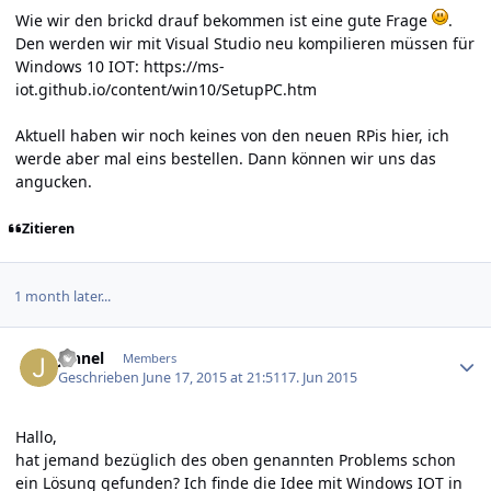
Wie wir den brickd drauf bekommen ist eine gute Frage
.
Den werden wir mit Visual Studio neu kompilieren müssen für
Windows 10 IOT:
https://ms-
iot.github.io/content/win10/SetupPC.htm
Aktuell haben wir noch keines von den neuen RPis hier, ich
werde aber mal eins bestellen. Dann können wir uns das
angucken.
Zitieren
1 month later...
Author stats
jannel
Members
Geschrieben
June 17, 2015 at 21:51
17. Jun 2015
Hallo,
hat jemand bezüglich des oben genannten Problems schon
ein Lösung gefunden? Ich finde die Idee mit Windows IOT in