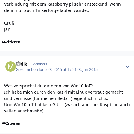
Verbindung mit dem Raspberry pi sehr ansteckend, wenn
denn nur auch Tinkerforge laufen würde..
Gruß,
Jan
Zitieren
Author stats
Malik
Members
Geschrieben
June 23, 2015 at 17:21
23. Jun 2015
Was versprichst du dir denn von Win10 IoT?
Ich habe mich durch den RasPi mit Linux vertraut gemacht
und vermisse (für meinen Bedarf) eigentlich nichts.
Und Win10 IoT hat kein GUI... (was ich aber bei Raspbian auch
selten anschmeiße).
Zitieren