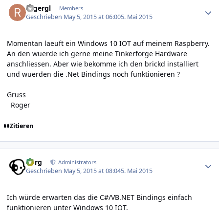
rogergl
Members
Geschrieben
May 5, 2015 at 06:00
5. Mai 2015
Momentan laeuft ein Windows 10 IOT auf meinem Raspberry.
An den wuerde ich gerne meine Tinkerforge Hardware
anschliessen. Aber wie bekomme ich den brickd installiert
und wuerden die .Net Bindings noch funktionieren ?
Gruss
Roger
Zitieren
Author stats
borg
Administrators
Geschrieben
May 5, 2015 at 08:04
5. Mai 2015
Ich würde erwarten das die C#/VB.NET Bindings einfach
funktionieren unter Windows 10 IOT.