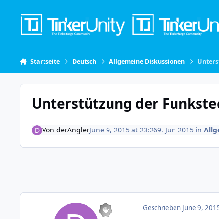
Skip to content
Startseite
Deutsch
Allgemeine Diskussionen
Unters
Unterstützung der Funkste
Von
derAngler
June 9, 2015 at 23:26
9. Jun 2015
in
Allg
Geschrieben
June 9, 201