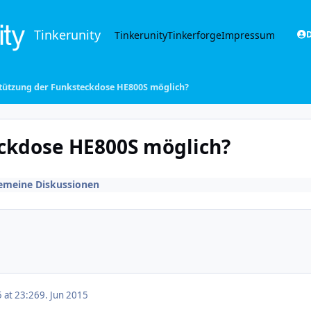
Tinkerunity
Tinkerunity
Tinkerforge
Impressum
D
tützung der Funksteckdose HE800S möglich?
ckdose HE800S möglich?
emeine Diskussionen
5 at 23:26
9. Jun 2015