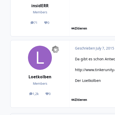
insidERR
Members
71
0
posts
Reputation
Zitieren
Geschrieben
July 7, 2015
Da gibt es schon Antwor
http://www.tinkerunit
Loetkolben
Der Loetkolben
Members
1,2k
0
posts
Reputation
Zitieren