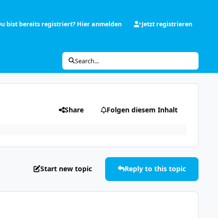
u bist bereits registriert? Hier anmelden
Jetzt registrieren
Search...
Share
Folgen diesem Inhalt
Start new topic
Reply to this topic