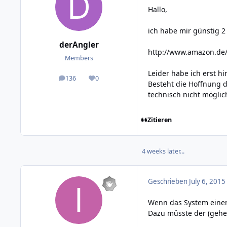
Hallo,
ich habe mir günstig 2
derAngler
http://www.amazon.de
Members
Leider habe ich erst hi
136
0
posts
Reputation
Besteht die Hoffnung d
technisch nicht möglic
Zitieren
4 weeks later...
Geschrieben
July 6, 2015
Wenn das System einen
Dazu müsste der (gehei