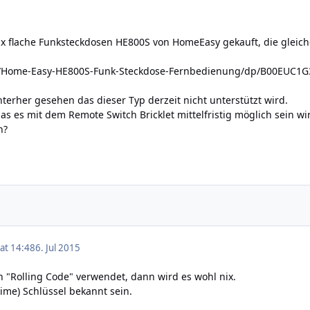
 x flache Funksteckdosen HE800S von HomeEasy gekauft, die gleich
/Home-Easy-HE800S-Funk-Steckdose-Fernbedienung/dp/B00EUC1G
nterher gesehen das dieser Typ derzeit nicht unterstützt wird.
as es mit dem Remote Switch Bricklet mittelfristig möglich sein wi
h?
 at 14:48
6. Jul 2015
 "Rolling Code" verwendet, dann wird es wohl nix.
me) Schlüssel bekannt sein.