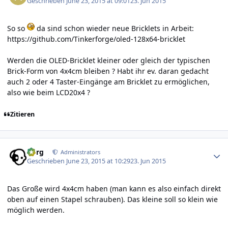
Geschrieben
June 23, 2015 at 09:01
23. Jun 2015
So so
da sind schon wieder neue Bricklets in Arbeit:
https://github.com/Tinkerforge/oled-128x64-bricklet
Werden die OLED-Bricklet kleiner oder gleich der typischen
Brick-Form von 4x4cm bleiben ? Habt ihr ev. daran gedacht
auch 2 oder 4 Taster-Eingänge am Bricklet zu ermöglichen,
also wie beim LCD20x4 ?
Zitieren
Author stats
borg
Administrators
Geschrieben
June 23, 2015 at 10:29
23. Jun 2015
Das Große wird 4x4cm haben (man kann es also einfach direkt
oben auf einen Stapel schrauben). Das kleine soll so klein wie
möglich werden.