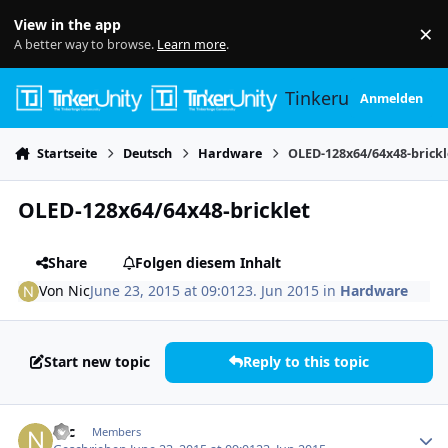
Skip to content
View in the app
×
Di
A better way to browse.
Learn more
.
Tinkerunity
Anmelden
Startseite
Deutsch
Hardware
OLED-128x64/64x48-brickl
OLED-128x64/64x48-bricklet
Share
Folgen diesem Inhalt
Von
Nic
June 23, 2015 at 09:01
23. Jun 2015
in
Hardware
Start new topic
Reply to this topic
Author stats
Nic
Members