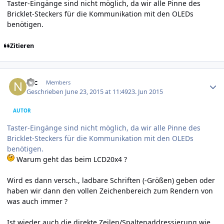
Taster-Eingänge sind nicht möglich, da wir alle Pinne des
Bricklet-Steckers für die Kommunikation mit den OLEDs
benötigen.
Zitieren
Author stats
Nic
Members
Geschrieben
June 23, 2015 at 11:49
23. Jun 2015
AUTOR
Taster-Eingänge sind nicht möglich, da wir alle Pinne des
Bricklet-Steckers für die Kommunikation mit den OLEDs
benötigen.
Warum geht das beim LCD20x4 ?
Wird es dann versch., ladbare Schriften (-Größen) geben oder
haben wir dann den vollen Zeichenbereich zum Rendern von
was auch immer ?
Ist wieder auch die direkte Zeilen/Spaltenaddressierung wie