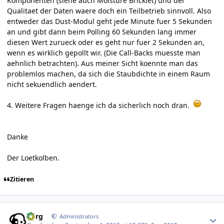
Komponenten (siehe auch Moisture Bricklet) und der
Qualitaet der Daten waere doch ein Teilbetrieb sinnvoll. Also
entweder das Dust-Modul geht jede Minute fuer 5 Sekunden
an und gibt dann beim Polling 60 Sekunden lang immer
diesen Wert zurueck oder es geht nur fuer 2 Sekunden an,
wenn es wirklich gepollt wir. (Die Call-Backs muesste man
aehnlich betrachten). Aus meiner Sicht koennte man das
problemlos machen, da sich die Staubdichte in einem Raum
nicht sekuendlich aendert.
4. Weitere Fragen haenge ich da sicherlich noch dran.
Danke
Der Loetkolben.
Zitieren
Author stats
borg
Administrators