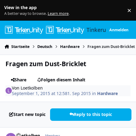
Skip to content
View in the app
×
Di
A better way to browse.
Learn more
.
Tinkerunity
Anmelden
Startseite
Deutsch
Hardware
Fragen zum Dust-Bricklet
Fragen zum Dust-Bricklet
Share
Folgen diesem Inhalt
Von
Loetkolben
September 1, 2015 at 12:58
1. Sep 2015
in
Hardware
Start new topic
Reply to this topic
Author stats
Loetkolben
Members