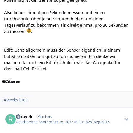
Pollenflug ist der Sensor super geeignet).
Also lieber einmal pro Sekunde messen und einen
Durchschnitt über je 30 Minuten bilden um einen
Tagesverlauf zu bekommen als direkt einmal pro 30 Sekunden
zu messen
.
Edit: Ganz allgemein muss der Sensor eigentlich in einem
Luftstrom sitzen um gut zu funktionieren. Ich denke wir
machen da noch ein Kit für, ähnlich wie das Waagenkit für
das Load Cell Bricklet.
Zitieren
4 weeks later...
Author stats
reinweb
Members
Geschrieben
September 25, 2015 at 19:16
25. Sep 2015