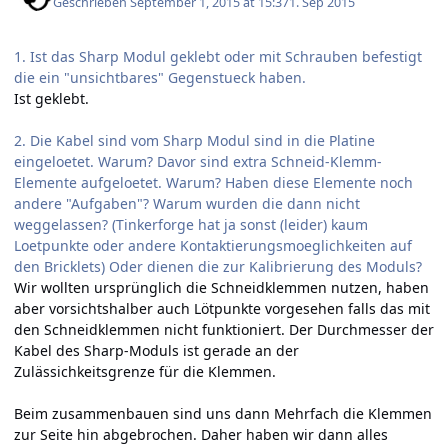
Geschrieben
September 1, 2015 at 15:37
1. Sep 2015
1. Ist das Sharp Modul geklebt oder mit Schrauben befestigt
die ein "unsichtbares" Gegenstueck haben.
Ist geklebt.
2. Die Kabel sind vom Sharp Modul sind in die Platine
eingeloetet. Warum? Davor sind extra Schneid-Klemm-
Elemente aufgeloetet. Warum? Haben diese Elemente noch
andere "Aufgaben"? Warum wurden die dann nicht
weggelassen? (Tinkerforge hat ja sonst (leider) kaum
Loetpunkte oder andere Kontaktierungsmoeglichkeiten auf
den Bricklets) Oder dienen die zur Kalibrierung des Moduls?
Wir wollten ursprünglich die Schneidklemmen nutzen, haben
aber vorsichtshalber auch Lötpunkte vorgesehen falls das mit
den Schneidklemmen nicht funktioniert. Der Durchmesser der
Kabel des Sharp-Moduls ist gerade an der
Zulässichkeitsgrenze für die Klemmen.
Beim zusammenbauen sind uns dann Mehrfach die Klemmen
zur Seite hin abgebrochen. Daher haben wir dann alles