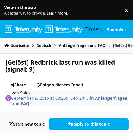
Skip to content
View in the app
×
Di
A better way to browse.
Learn more
.
Tinkerunity
Anmelden
Startseite
Deutsch
Anfängerfragen und FAQ
[Gelöst] Re
[Gelöst] Redbrick last run was killed
(signal: 9)
Share
Folgen diesem Inhalt
Von
Sales
September 9, 2015 at 08:26
9. Sep 2015
in
Anfängerfragen
und FAQ
Start new topic
Reply to this topic