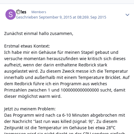
Author stats
Sales
Members
Geschrieben
September 9, 2015 at 08:26
9. Sep 2015
Zunächst einmal hallo zusammen,
Erstmal etwas Kontext:
Ich habe mir ein Gehäuse für meinen Stapel gebaut und
versuche momentan herauszufinden wie kritisch sich dieses
aufheizt, wenn der darin enthaltene Redbrick stark
ausgelastet wird. Zu diesem Zweck messe ich die Temperatur
innerhalb und außerhalb mit einem Temperature Bricklet. Auf
dem Redbrick führe ich ein Programm aus welches
Primzahlen zwischen 1 und 1000000000000000 sucht, damit
dieser möglichst warm wird.
Jetzt zu meinem Problem:
Das Programm wird nach ca 6-10 Minuten abgebrochen mit
der Nachricht "last run was killed (signal: 9)". Zu diesem
Zeitpunkt ist die Temperatur im Gehäuse bei etwa 28°C
(gemessen wird sie nicht direkt an der CPU sondern einfach