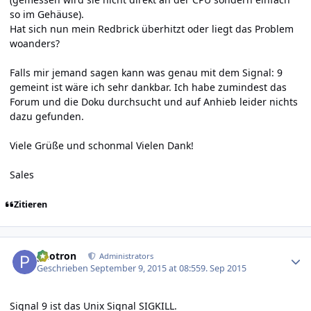
so im Gehäuse).
Hat sich nun mein Redbrick überhitzt oder liegt das Problem
woanders?
Falls mir jemand sagen kann was genau mit dem Signal: 9
gemeint ist wäre ich sehr dankbar. Ich habe zumindest das
Forum und die Doku durchsucht und auf Anhieb leider nichts
dazu gefunden.
Viele Grüße und schonmal Vielen Dank!
Sales
Zitieren
Author stats
photron
Administrators
Geschrieben
September 9, 2015 at 08:55
9. Sep 2015
Signal 9 ist das Unix Signal SIGKILL.