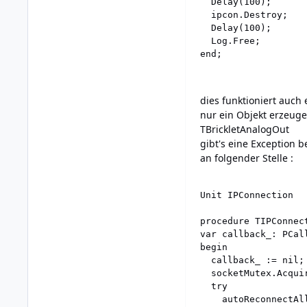
  Delay(100);

  ipcon.Destroy;

  Delay(100);

  Log.Free;

dies funktioniert auch 
nur ein Objekt erzeuge
TBrickletAnalogOut
gibt's eine Exception b
an folgender Stelle :
Unit IPConnection

procedure TIPConnect
var callback_: PCal
begin

  callback_ := nil;

  socketMutex.Acquir
  try

    autoReconnectAll