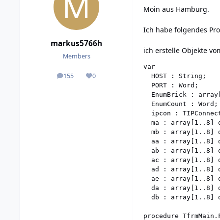
Moin aus Hamburg.
Ich habe folgendes Pro
markus5766h
ich erstelle Objekte v
Members
var

155
0
  HOST : String;

posts
Reputation
  PORT : Word;

  EnumBrick : array
  EnumCount : Word;

  ipcon : TIPConnect
  ma : array[1..8] o
  mb : array[1..8] o
  aa : array[1..8] 
  ab : array[1..8] 
  ac : array[1..8] 
  ad : array[1..8] 
  ae : array[1..8] 
  da : array[1..8] o
  db : array[1..8] o
procedure TfrmMain.