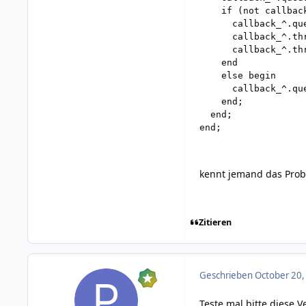
    if (not callbac
      callback_^.qu
      callback_^.thr
      callback_^.th
    end

    else begin

      callback_^.qu
    end;

  end;

kennt jemand das Prob
Zitieren
Geschrieben
October 20,
Teste mal bitte diese V