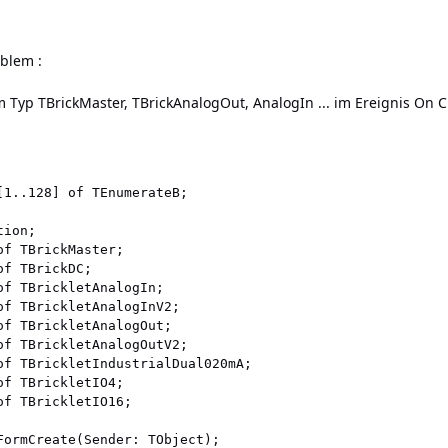
blem :
om Typ TBrickMaster, TBrickAnalogOut, AnalogIn ... im Ereignis On 
[1..128] of TEnumerateB;

ion;

f TBrickMaster;

f TBrickDC;

of TBrickletAnalogIn;

of TBrickletAnalogInV2;

of TBrickletAnalogOut;

of TBrickletAnalogOutV2;

of TBrickletIndustrialDual020mA;

f TBrickletIO4;

f TBrickletIO16;

FormCreate(Sender: TObject);
