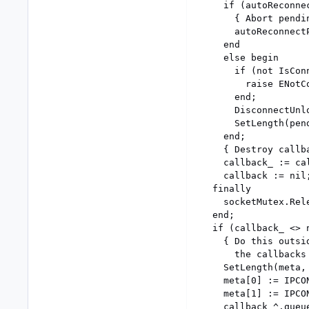
    if (autoReconne
      { Abort pendin
      autoReconnectP
    end

    else begin

      if (not IsConn
        raise ENotC
      end;

      DisconnectUnlo
      SetLength(pend
    end;

    { Destroy callba
    callback_ := cal
    callback := nil;
  finally

    socketMutex.Rele
  end;

  if (callback_ <> n
    { Do this outsi
      the callbacks
    SetLength(meta, 
    meta[0] := IPCO
    meta[1] := IPCO
    callback_^.queu