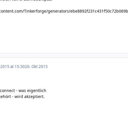
rcontent.com/Tinkerforge/generators/ebe8892f231c431f50c72b069
 2015 at 15:30
20. Okt 2015
connect - was eigentlich
ehört - wird akzeptiert.