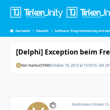
Skip to content
Startseite
Deutsch
Software, Programmierung und exte
[Delphi] Exception beim Fr
Von
markus5766h
October 19, 2015 at 15:59
19. Okt 20
Geschrieben
October 19,