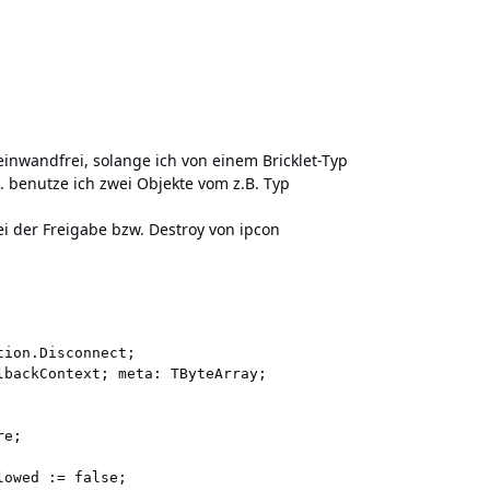
einwandfrei, solange ich von einem Bricklet-Typ
. benutze ich zwei Objekte vom z.B. Typ
ei der Freigabe bzw. Destroy von ipcon
ion.Disconnect;

lbackContext; meta: TByteArray;

e;

owed := false;
