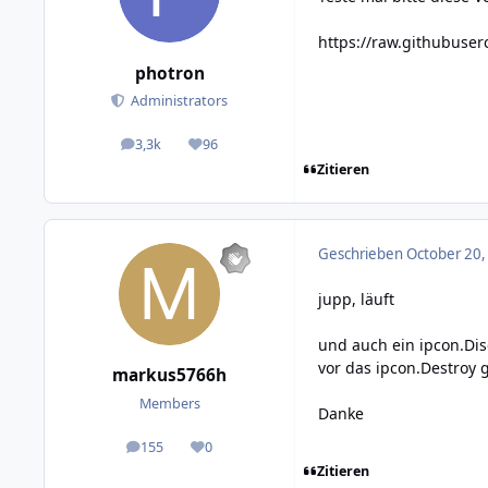
https://raw.githubuse
photron
Administrators
3,3k
96
posts
Reputation
Zitieren
Geschrieben
October 20,
jupp, läuft
und auch ein ipcon.Dis
vor das ipcon.Destroy g
markus5766h
Members
Danke
155
0
posts
Reputation
Zitieren