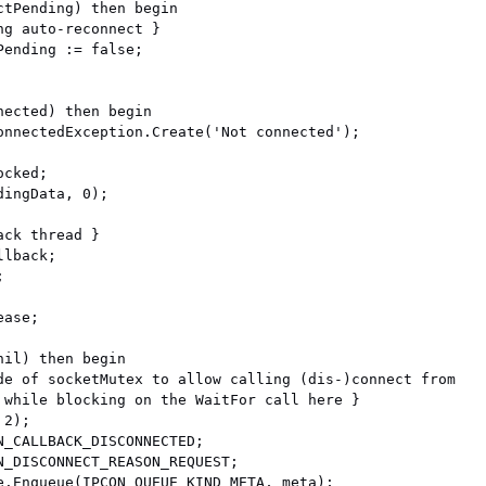
ctPending) then begin

g auto-reconnect }

ending := false;

ected) then begin

onnectedException.Create('Not connected');

cked;

ingData, 0);

ck thread }

lback;



ase;

il) then begin

de of socketMutex to allow calling (dis-)connect from

 while blocking on the WaitFor call here }

2);

N_CALLBACK_DISCONNECTED;

N_DISCONNECT_REASON_REQUEST;

e.Enqueue(IPCON_QUEUE_KIND_META, meta);
