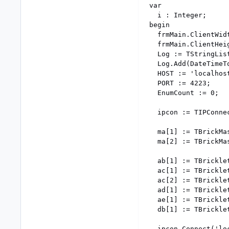
var

  i : Integer;

begin

  frmMain.ClientWidt
  frmMain.ClientHeig
  Log := TStringList
  Log.Add(DateTimeT
  HOST := 'localhost
  PORT := 4223;

  EnumCount := 0;

  ipcon := TIPConnec
  ma[1] := TBrickMa
  ma[2] := TBrickMa
  ab[1] := TBrickle
  ac[1] := TBrickle
  ac[2] := TBrickle
  ad[1] := TBrickle
  ae[1] := TBrickle
  db[1] := TBrickle