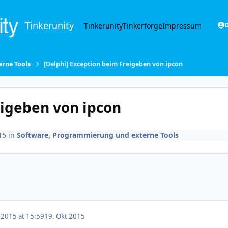
Tinkerunity
Tinkerunity
Tinkerforge
Impressum
D
rne Tools
[Delphi] Exception beim Freigeben von ipcon
eigeben von ipcon
15
in
Software, Programmierung und externe Tools
 2015 at 15:59
19. Okt 2015