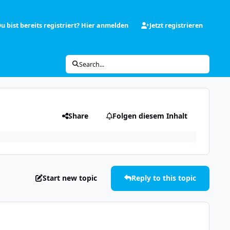
u bist bereits registriert? Hier anmelden
Jetzt registrieren
Search...
Share
Folgen diesem Inhalt
Start new topic
Reply to this topic