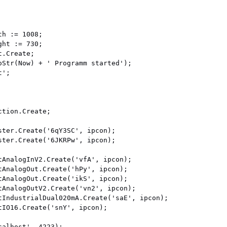
h := 1008;

ht := 730;

.Create;

oStr(Now) + ' Programm started');

';

tion.Create;

ster.Create('6qY3SC', ipcon);

ster.Create('6JKRPw', ipcon);

tAnalogInV2.Create('vfA', ipcon);

tAnalogOut.Create('hPy', ipcon);

tAnalogOut.Create('ikS', ipcon);

tAnalogOutV2.Create('vn2', ipcon);

tIndustrialDual020mA.Create('saE', ipcon);

tIO16.Create('snY', ipcon);
