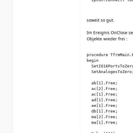
soweit so gut.
Im Ereignis OnClose se
Objekte wieder frei :
procedure TfrmMain.
begin

  SetIO16PortsToZer
  SetAnalogesToZero
  ab[1].Free;

  ac[2].Free;

  ac[1].Free;

  ad[1].Free;

  ae[1].Free;

  db[1].Free;

  ma[2].Free;

  ma[1].Free;
