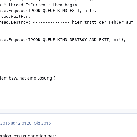
k_^.thread.IsCurrent) then begin

eue.Enqueue(IPCON_QUEUE_KIND_EXIT, nil);

ead.WaitFor;

read.Destroy; <-------------- hier tritt der Fehler auf

eue.Enqueue(IPCON_QUEUE_KIND_DESTROY_AND_EXIT, nil);

lem bzw. hat eine Lösung ?
 2015 at 12:01
20. Okt 2015
ersion von IPConnetion.pas: