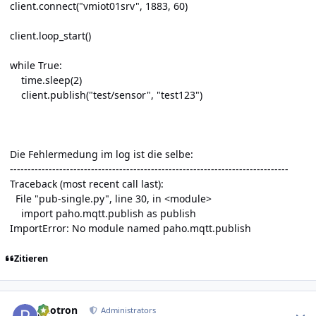
client.connect("vmiot01srv", 1883, 60)
client.loop_start()
while True:
time.sleep(2)
client.publish("test/sensor", "test123")
Die Fehlermedung im log ist die selbe:
-------------------------------------------------------------------------------
Traceback (most recent call last):
File "pub-single.py", line 30, in <module>
import paho.mqtt.publish as publish
ImportError: No module named paho.mqtt.publish
Zitieren
Author stats
photron
Administrators