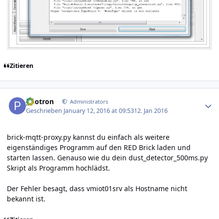
Zitieren
Author stats
photron
Administrators
Geschrieben
January 12, 2016 at 09:53
12. Jan 2016
brick-mqtt-proxy.py kannst du einfach als weitere
eigenständiges Programm auf den RED Brick laden und
starten lassen. Genauso wie du dein dust_detector_500ms.py
Skript als Programm hochlädst.
Der Fehler besagt, dass vmiot01srv als Hostname nicht
bekannt ist.