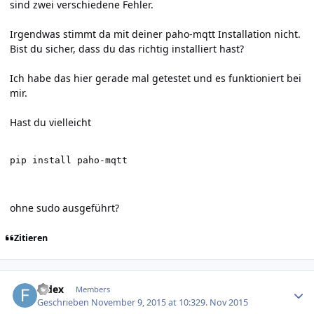
sind zwei verschiedene Fehler.
Irgendwas stimmt da mit deiner paho-mqtt Installation nicht.
Bist du sicher, dass du das richtig installiert hast?
Ich habe das hier gerade mal getestet und es funktioniert bei
mir.
Hast du vielleicht
pip install paho-mqtt
ohne sudo ausgeführt?
Zitieren
Author stats
fedex
Members
Geschrieben
November 9, 2015 at 10:32
9. Nov 2015