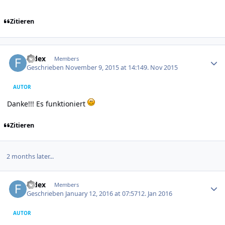
Zitieren
Author stats
fedex
Members
Geschrieben
November 9, 2015 at 14:14
9. Nov 2015
AUTOR
Danke!!! Es funktioniert
Zitieren
2 months later...
Author stats
fedex
Members
Geschrieben
January 12, 2016 at 07:57
12. Jan 2016
AUTOR