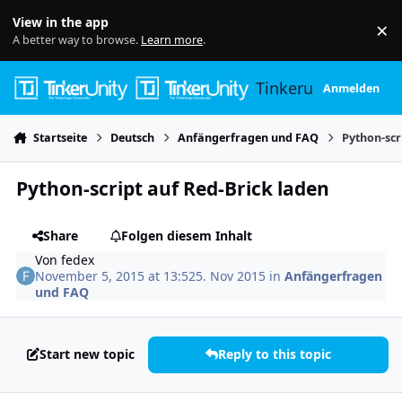
Skip to content
View in the app
×
Di
A better way to browse.
Learn more
.
Tinkerunity
Anmelden
Startseite
Deutsch
Anfängerfragen und FAQ
Python-scr
Python-script auf Red-Brick laden
Share
Folgen diesem Inhalt
Von
fedex
November 5, 2015 at 13:52
5. Nov 2015
in
Anfängerfragen
und FAQ
Start new topic
Reply to this topic
Author stats