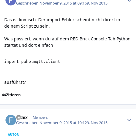
Geschrieben
November 9, 2015 at 09:16
9. Nov 2015
Das ist komisch. Der import Fehler scheint nicht direkt in
deinem Script zu sein.
Was passiert, wenn du auf dem RED Brick Console Tab Python
startet und dort einfach
import paho.mqtt.client
ausführst?
Zitieren
Author stats
fedex
Members
Geschrieben
November 9, 2015 at 10:12
9. Nov 2015
AUTOR