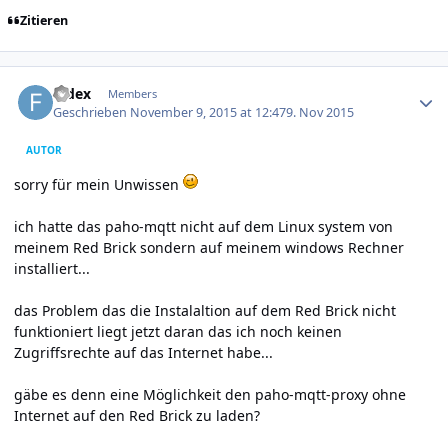
Zitieren
Author stats
fedex
Members
Geschrieben
November 9, 2015 at 12:47
9. Nov 2015
AUTOR
sorry für mein Unwissen
ich hatte das paho-mqtt nicht auf dem Linux system von
meinem Red Brick sondern auf meinem windows Rechner
installiert...
das Problem das die Instalaltion auf dem Red Brick nicht
funktioniert liegt jetzt daran das ich noch keinen
Zugriffsrechte auf das Internet habe...
gäbe es denn eine Möglichkeit den paho-mqtt-proxy ohne
Internet auf den Red Brick zu laden?