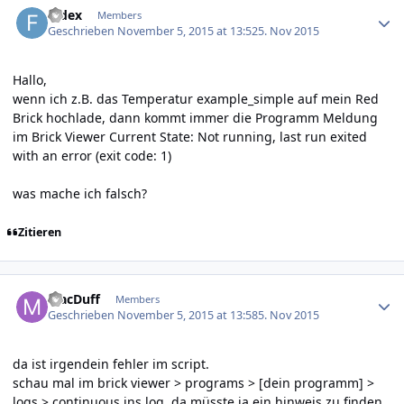
fedex
Members
Geschrieben
November 5, 2015 at 13:52
5. Nov 2015
Hallo,
wenn ich z.B. das Temperatur example_simple auf mein Red
Brick hochlade, dann kommt immer die Programm Meldung
im Brick Viewer Current State: Not running, last run exited
with an error (exit code: 1)
was mache ich falsch?
Zitieren
Author stats
MacDuff
Members
Geschrieben
November 5, 2015 at 13:58
5. Nov 2015
da ist irgendein fehler im script.
schau mal im brick viewer > programs > [dein programm] >
logs > continuous ins log. da müsste ja ein hinweis zu finden