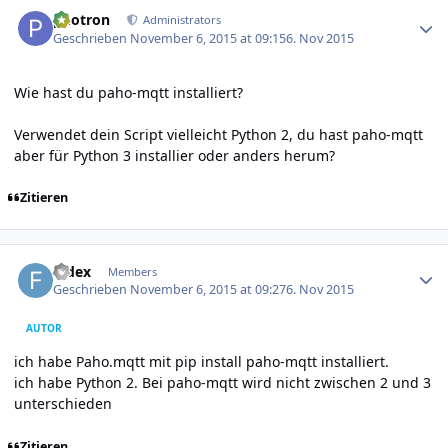
Author stats
photron
Administrators
Geschrieben
November 6, 2015 at 09:15
6. Nov 2015
Wie hast du paho-mqtt installiert?
Verwendet dein Script vielleicht Python 2, du hast paho-mqtt
aber für Python 3 installier oder anders herum?
Zitieren
Author stats
fedex
Members
Geschrieben
November 6, 2015 at 09:27
6. Nov 2015
AUTOR
ich habe Paho.mqtt mit pip install paho-mqtt installiert.
ich habe Python 2. Bei paho-mqtt wird nicht zwischen 2 und 3
unterschieden
Zitieren