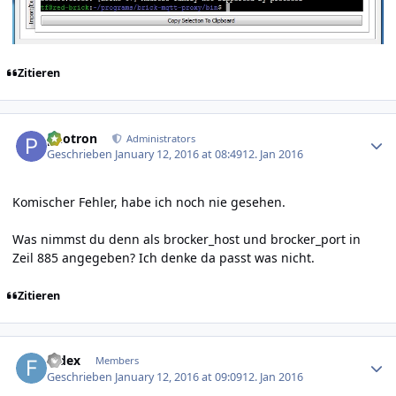
Zitieren
Author stats
photron
Administrators
Geschrieben
January 12, 2016 at 08:49
12. Jan 2016
Komischer Fehler, habe ich noch nie gesehen.
Was nimmst du denn als brocker_host und brocker_port in
Zeil 885 angegeben? Ich denke da passt was nicht.
Zitieren
Author stats
fedex
Members
Geschrieben
January 12, 2016 at 09:09
12. Jan 2016