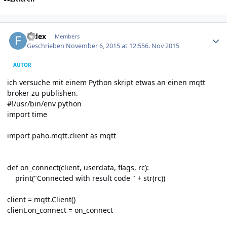
Author stats
fedex
Members
Geschrieben
November 6, 2015 at 12:55
6. Nov 2015
AUTOR
ich versuche mit einem Python skript etwas an einen mqtt
broker zu publishen.
#!/usr/bin/env python
import time
import paho.mqtt.client as mqtt
def on_connect(client, userdata, flags, rc):
print("Connected with result code " + str(rc))
client = mqtt.Client()
client.on_connect = on_connect