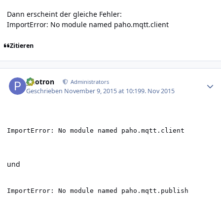
Dann erscheint der gleiche Fehler:
ImportError: No module named paho.mqtt.client
Zitieren
Author stats
photron
Administrators
Geschrieben
November 9, 2015 at 10:19
9. Nov 2015
ImportError: No module named paho.mqtt.client
und
ImportError: No module named paho.mqtt.publish