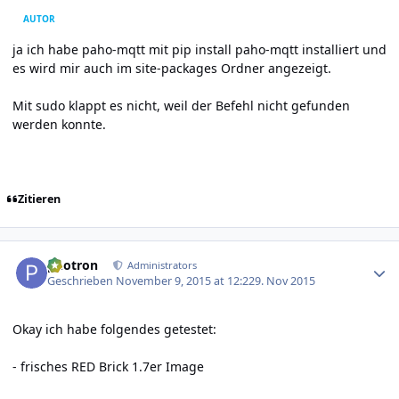
AUTOR
ja ich habe paho-mqtt mit pip install paho-mqtt installiert und
es wird mir auch im site-packages Ordner angezeigt.
Mit sudo klappt es nicht, weil der Befehl nicht gefunden
werden konnte.
Zitieren
Author stats
photron
Administrators
Geschrieben
November 9, 2015 at 12:22
9. Nov 2015
Okay ich habe folgendes getestet:
- frisches RED Brick 1.7er Image