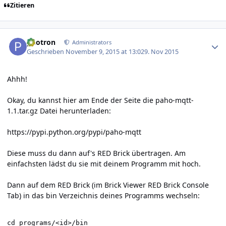
Zitieren
Author stats
photron
Administrators
Geschrieben
November 9, 2015 at 13:02
9. Nov 2015
Ahhh!
Okay, du kannst hier am Ende der Seite die paho-mqtt-
1.1.tar.gz Datei herunterladen:
https://pypi.python.org/pypi/paho-mqtt
Diese muss du dann auf's RED Brick übertragen. Am
einfachsten lädst du sie mit deinem Programm mit hoch.
Dann auf dem RED Brick (im Brick Viewer RED Brick Console
Tab) in das bin Verzeichnis deines Programms wechseln:
cd programs/<id>/bin