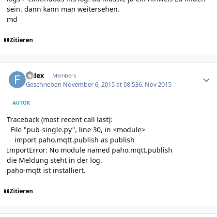
sein. dann kann man weitersehen.
md
Zitieren
Author stats
fedex
Members
Geschrieben
November 6, 2015 at 08:53
6. Nov 2015
AUTOR
Traceback (most recent call last):
File "pub-single.py", line 30, in <module>
import paho.mqtt.publish as publish
ImportError: No module named paho.mqtt.publish
die Meldung steht in der log.
paho-mqtt ist installiert.
Zitieren