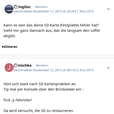
Author stats
FlyingDoc
Members
Geschrieben
November 11, 2015 at 20:26
11. Nov 2015
Kann es sein das deine SD Karte (Festplatte) Fehler hat?
Sieht mir ganz dannach aus, das die langsam den Löffel
abgibt.
Zitieren
Author stats
jgmischke
Members
Geschrieben
November 12, 2015 at 09:13
12. Nov 2015
Hört sich stark nach SD Kartenproblem an.
Tip mal per Konsole über den Brickviewer ein :
fsck -y /dev/sda1
Da wird versucht, die SD zu restaurieren.