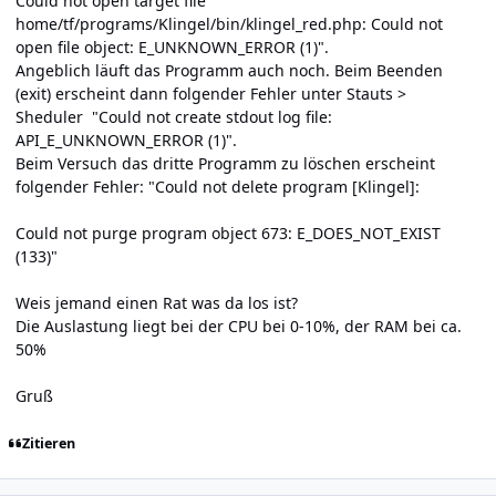
Could not open target file
home/tf/programs/Klingel/bin/klingel_red.php: Could not
open file object: E_UNKNOWN_ERROR (1)".
Angeblich läuft das Programm auch noch. Beim Beenden
(exit) erscheint dann folgender Fehler unter Stauts >
Sheduler "Could not create stdout log file:
API_E_UNKNOWN_ERROR (1)".
Beim Versuch das dritte Programm zu löschen erscheint
folgender Fehler: "Could not delete program [Klingel]:
Could not purge program object 673: E_DOES_NOT_EXIST
(133)"
Weis jemand einen Rat was da los ist?
Die Auslastung liegt bei der CPU bei 0-10%, der RAM bei ca.
50%
Gruß
Zitieren