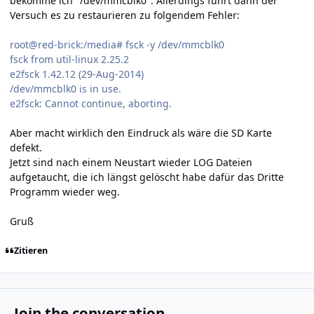
bekomme ich "/dev/mmcblk0". Allerdings führt dann der
Versuch es zu restaurieren zu folgendem Fehler:
root@red-brick:/media# fsck -y /dev/mmcblk0
fsck from util-linux 2.25.2
e2fsck 1.42.12 (29-Aug-2014)
/dev/mmcblk0 is in use.
e2fsck: Cannot continue, aborting.
Aber macht wirklich den Eindruck als wäre die SD Karte
defekt.
Jetzt sind nach einem Neustart wieder LOG Dateien
aufgetaucht, die ich längst gelöscht habe dafür das Dritte
Programm wieder weg.
Gruß
Zitieren
Join the conversation