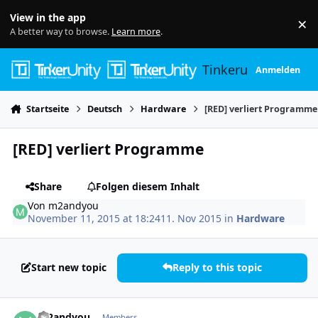
Skip to content
View in the app
×
Di
A better way to browse.
Learn more
.
Tinkerunity
Anmelden
Startseite
Deutsch
Hardware
[RED] verliert Programme
[RED] verliert Programme
Share
Folgen diesem Inhalt
Von
m2andyou
November 11, 2015 at 18:24
11. Nov 2015
in
Hardware
Start new topic
Reply to this topic
Author stats
m2andyou
Members