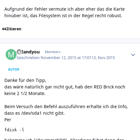
Aufgrund der Fehler vermute ich aber eher das die Karte
hinüber ist, das Filesystem ist in der Regel recht robust.
Zitieren
Author stats
m2andyou
Members
Geschrieben
November 12, 2015 at 17:01
12. Nov 2015
AUTOR
Danke für den Tipp,
das wäre natürlich gar nicht gut, hab den RED Brick noch
keine 2 1/2 Monate.
Beim Versuch den Befehl auszuführen erhalte ich die Info,
dass es /dev/sda1 nicht gibt.
Per
fdisk -l