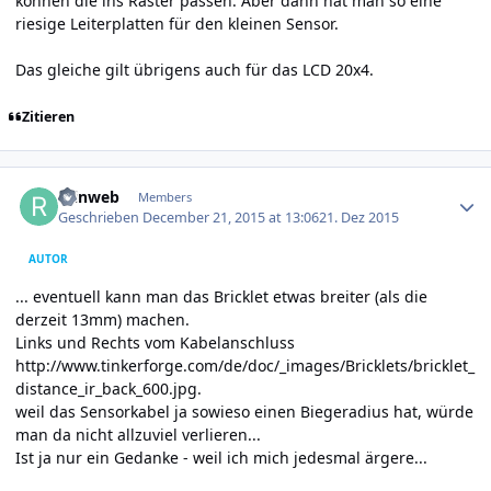
können die ins Raster passen. Aber dann hat man so eine
riesige Leiterplatten für den kleinen Sensor.
Das gleiche gilt übrigens auch für das LCD 20x4.
Zitieren
Author stats
reinweb
Members
Geschrieben
December 21, 2015 at 13:06
21. Dez 2015
AUTOR
... eventuell kann man das Bricklet etwas breiter (als die
derzeit 13mm) machen.
Links und Rechts vom Kabelanschluss
http://www.tinkerforge.com/de/doc/_images/Bricklets/bricklet_
distance_ir_back_600.jpg
.
weil das Sensorkabel ja sowieso einen Biegeradius hat, würde
man da nicht allzuviel verlieren...
Ist ja nur ein Gedanke - weil ich mich jedesmal ärgere...