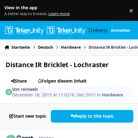
Skip to content
View in the app
×
Di
A better way to browse.
Learn more
.
Tinkerunity
Anmelden
Startseite
Deutsch
Hardware
Distance IR Bricklet - Loc
Distance IR Bricklet - Lochraster
Share
Folgen diesem Inhalt
Von
reinweb
December 18, 2015 at 11:02
18. Dez 2015
in
Hardware
Start new topic
Reply to this topic
Author stats
reinweb
Members