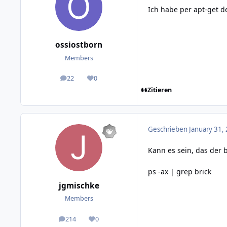
Ich habe per apt-get d
ossiostborn
Members
22
0
posts
Reputation
Zitieren
Geschrieben
January 31,
Kann es sein, das der b
ps -ax | grep brick
jgmischke
Members
214
0
posts
Reputation