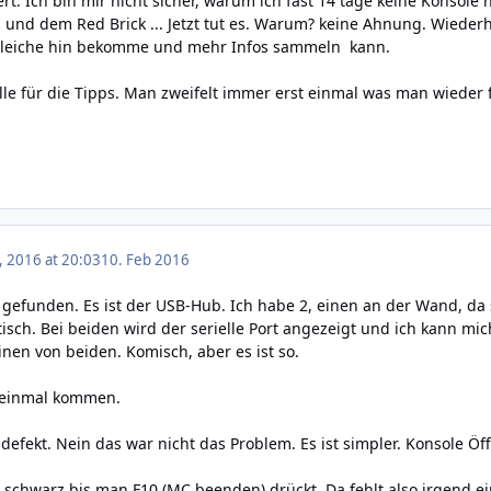
ert. Ich bin mir nicht sicher, warum ich fast 14 tage keine Kons
und dem Red Brick ... Jetzt tut es. Warum? keine Ahnung. Wiederh
gleiche hin bekomme und mehr Infos sammeln kann.
lle für die Tipps. Man zweifelt immer erst einmal was man wieder 
, 2016 at 20:03
10. Feb 2016
 gefunden. Es ist der USB-Hub. Ich habe 2, einen an der Wand, da 
isch. Bei beiden wird der serielle Port angezeigt und ich kann mic
inen von beiden. Komisch, aber es ist so.
 einmal kommen.
 defekt. Nein das war nicht das Problem. Es ist simpler. Konsole Öf
s schwarz bis man F10 (MC beenden) drückt. Da fehlt also irgend ei