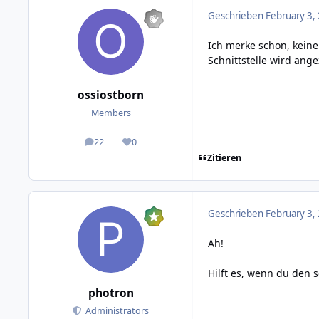
Geschrieben
February 3,
Ich merke schon, keine
Schnittstelle wird ange
ossiostborn
Members
22
0
posts
Reputation
Zitieren
Geschrieben
February 3,
Ah!
Hilft es, wenn du den 
photron
Administrators