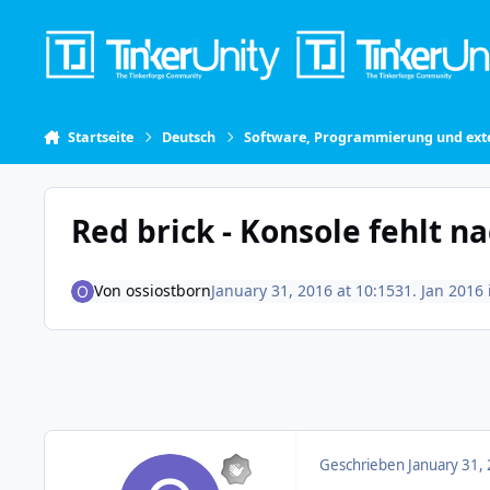
Skip to content
Startseite
Deutsch
Software, Programmierung und exte
Red brick - Konsole fehlt n
Von
ossiostborn
January 31, 2016 at 10:15
31. Jan 2016
Geschrieben
January 31,