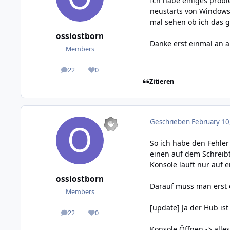
Ich habe einiges probi
neustarts von Windows 
mal sehen ob ich das 
ossiostborn
Danke erst einmal an a
Members
22
0
posts
Reputation
Zitieren
Geschrieben
February 10
So ich habe den Fehler
einen auf dem Schreibt
Konsole läuft nur auf e
ossiostborn
Darauf muss man erst
Members
[update] Ja der Hub ist
22
0
posts
Reputation
Konsole Öffnen -> alle