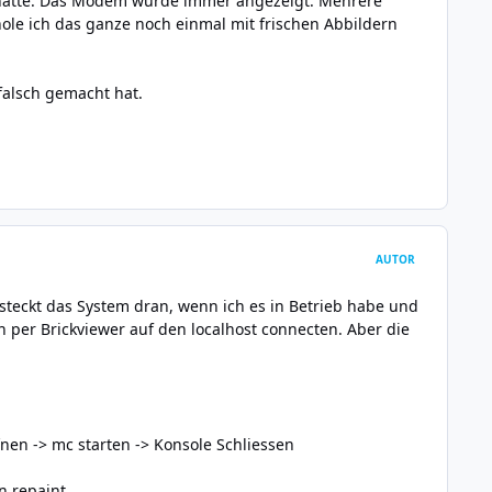
ole hatte. Das Modem wurde immer angezeigt. Mehrere
ole ich das ganze noch einmal mit frischen Abbildern
falsch gemacht hat.
AUTOR
steckt das System dran, wenn ich es in Betrieb habe und
h per Brickviewer auf den localhost connecten. Aber die
fnen -> mc starten -> Konsole Schliessen
n repaint.