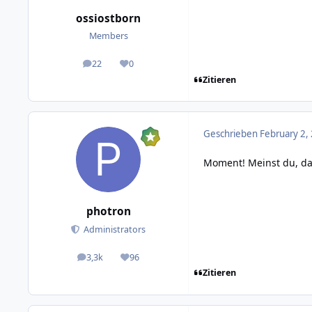
ossiostborn
Members
22
0
posts
Reputation
Zitieren
Geschrieben
February 2,
Moment! Meinst du, das
photron
Administrators
3,3k
96
posts
Reputation
Zitieren