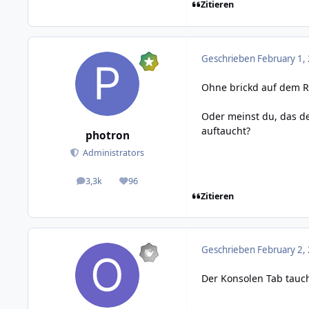
Zitieren
Geschrieben
February 1,
Ohne brickd auf dem RE
Oder meinst du, das de
auftaucht?
photron
Administrators
3,3k
96
posts
Reputation
Zitieren
Geschrieben
February 2,
Der Konsolen Tab taucht