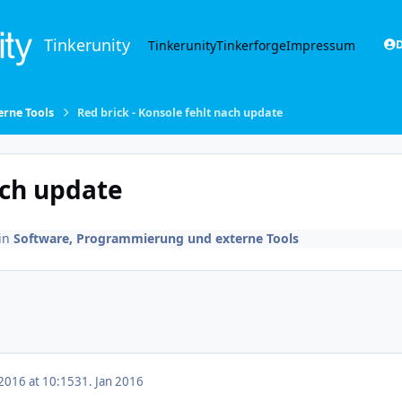
Tinkerunity
Tinkerunity
Tinkerforge
Impressum
D
rne Tools
Red brick - Konsole fehlt nach update
ach update
in
Software, Programmierung und externe Tools
 2016 at 10:15
31. Jan 2016