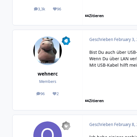
3,3k
96
posts
Reputation
Zitieren
Geschrieben
February 3,
Bist Du auch über USB
Wenn Du über LAN verbu
Mit USB-Kabel hilft me
wehnerc
Members
96
2
posts
Reputation
Zitieren
Geschrieben
February 8,