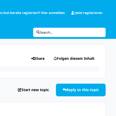
u bist bereits registriert? Hier anmelden
Jetzt registrieren
Search...
Share
Folgen diesem Inhalt
Start new topic
Reply to this topic