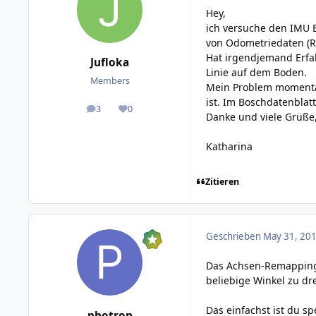
Hey,
ich versuche den IMU B
von Odometriedaten (
Hat irgendjemand Erfah
Jufloka
Linie auf dem Boden.
Members
Mein Problem momentan 
ist. Im Boschdatenblatt
3
0
posts
Reputation
Danke und viele Grüße
Katharina
Zitieren
Geschrieben
May 31, 201
Das Achsen-Remapping 
beliebige Winkel zu d
Das einfachst ist du s
photron