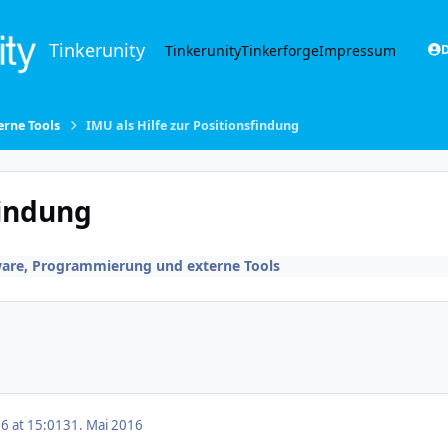
Tinkerunity
Tinkerunity
Tinkerforge
Impressum
D
rne Tools
IMU als Hilfe zur Positionsfindung
findung
are, Programmierung und externe Tools
6 at 15:01
31. Mai 2016