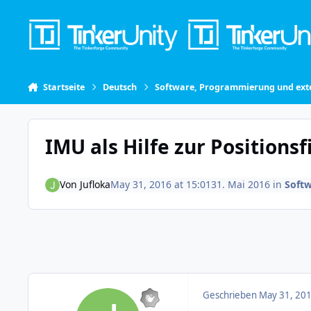
Skip to content
Startseite
Deutsch
Software, Programmierung und exte
IMU als Hilfe zur Positions
Von
Jufloka
May 31, 2016 at 15:01
31. Mai 2016
in
Softw
Geschrieben
May 31, 201