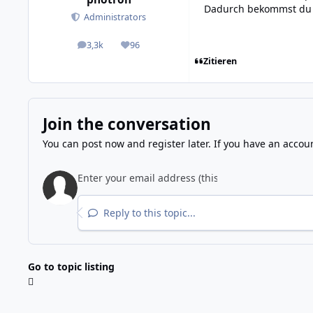
Dadurch bekommst du d
Administrators
3,3k
96
posts
Reputation
Zitieren
Join the conversation
You can post now and register later. If you have an accou
Reply to this topic...
Go to topic listing