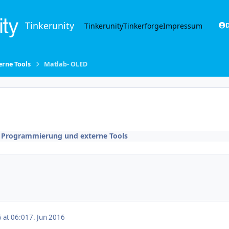
Tinkerunity
Tinkerunity
Tinkerforge
Impressum
D
rne Tools
Matlab- OLED
 Programmierung und externe Tools
6 at 06:01
7. Jun 2016