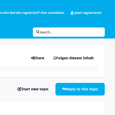
u bist bereits registriert? Hier anmelden
Jetzt registrieren
Search...
Share
Folgen diesem Inhalt
Start new topic
Reply to this topic