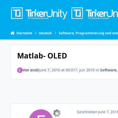
Skip to content
Startseite
Deutsch
Software, Programmierung und exte
Matlab- OLED
Von
ecoli
June 7, 2016 at 06:01
7. Jun 2016
in
Software,
Geschrieben
June 7, 201