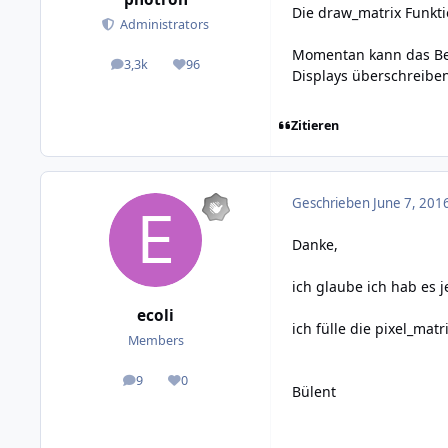
Die draw_matrix Funkt
Administrators
Momentan kann das Beis
3,3k
96
posts
Reputation
Displays überschreibe
Zitieren
Geschrieben
June 7, 201
Danke,
ich glaube ich hab es j
ecoli
ich fülle die pixel_mat
Members
9
0
posts
Reputation
Bülent