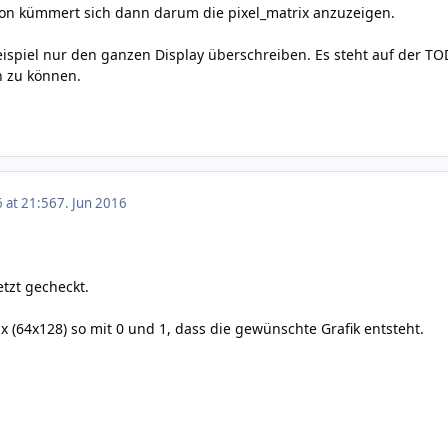
ion kümmert sich dann darum die pixel_matrix anzuzeigen.
piel nur den ganzen Display überschreiben. Es steht auf der TOD
n zu können.
6 at 21:56
7. Jun 2016
etzt gecheckt.
rix (64x128) so mit 0 und 1, dass die gewünschte Grafik entsteht.