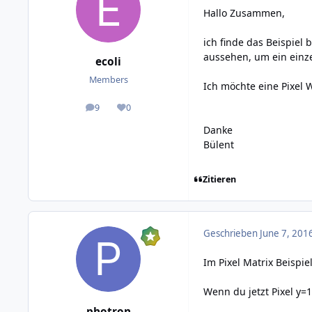
Hallo Zusammen,
ich finde das Beispiel
aussehen, um ein einzel
ecoli
Members
Ich möchte eine Pixel 
9
0
posts
Reputation
Danke
Bülent
Zitieren
Geschrieben
June 7, 201
Im Pixel Matrix Beispiel
Wenn du jetzt Pixel y=1
photron