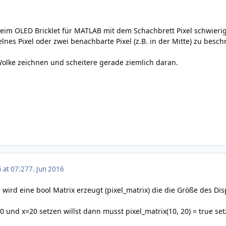
 beim OLED Bricklet für MATLAB mit dem Schachbrett Pixel schwier
nes Pixel oder zwei benachbarte Pixel (z.B. in der Mitte) zu beschr
Wolke zeichnen und scheitere gerade ziemlich daran.
6 at 07:27
7. Jun 2016
 wird eine bool Matrix erzeugt (pixel_matrix) die die Größe des Displ
0 und x=20 setzen willst dann musst pixel_matrix(10, 20) = true set