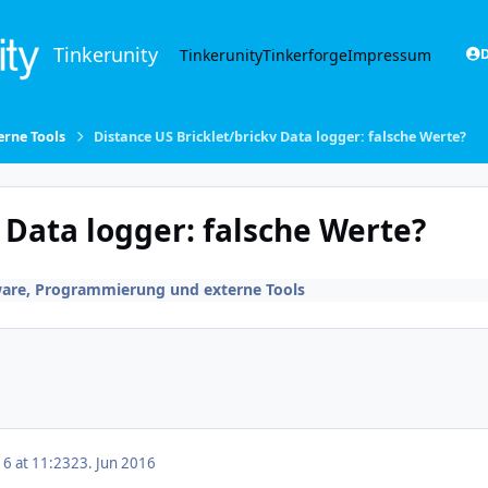
Tinkerunity
Tinkerunity
Tinkerforge
Impressum
D
rne Tools
Distance US Bricklet/brickv Data logger: falsche Werte?
 Data logger: falsche Werte?
are, Programmierung und externe Tools
16 at 11:23
23. Jun 2016