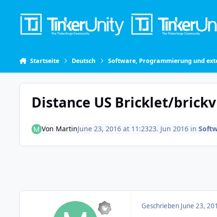
Skip to content
Startseite
Deutsch
Software, Programmierung und exte
Distance US Bricklet/brickv
Von
Martin
June 23, 2016 at 11:23
23. Jun 2016
in
Softw
Geschrieben
June 23, 20