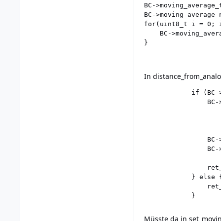
BC->moving_average_t
BC->moving_average_
for(uint8_t i = 0; 
	BC->moving_average[i] = 0;

In distance_from_anal
			if (BC->moving_average_num > 0) {

				BC->moving_average_sum = BC->moving_average_sum -

				                         BC->moving_average[bC->moving_average_tick] +

				                         analog_data;

				BC->moving_average[bC->moving_average_tick] = analog_data;

				BC->moving_average_tick = (BC->moving_average_tick + 1) % BC->moving_average_num;

				ret_value = (BC->moving_average_sum + BC->moving_average_num/2)/BC->moving_average_num;

			} else {

				ret_value = analog_data;

Müsste da in set_movi