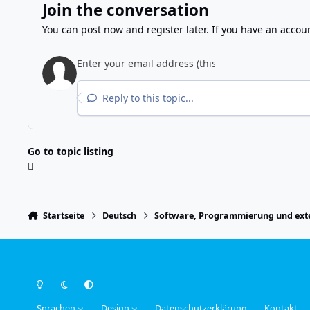
Join the conversation
You can post now and register later. If you have an accou
Reply to this topic...
Go to topic listing
Startseite
Deutsch
Software, Programmierung und exte
Light Mode
Dark Mode
System Preference
Sprachen
Design
Datenschutzerklärung
Kontakt