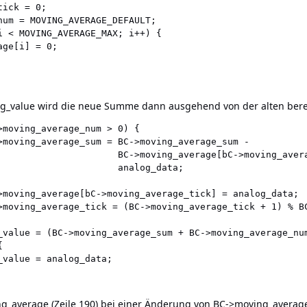
ick = 0;

num = MOVING_AVERAGE_DEFAULT;

i < MOVING_AVERAGE_MAX; i++) {

og_value wird die neue Summe dann ausgehend von der alten berec
ng_average (Zeile 190) bei einer Änderung von BC->moving_aver