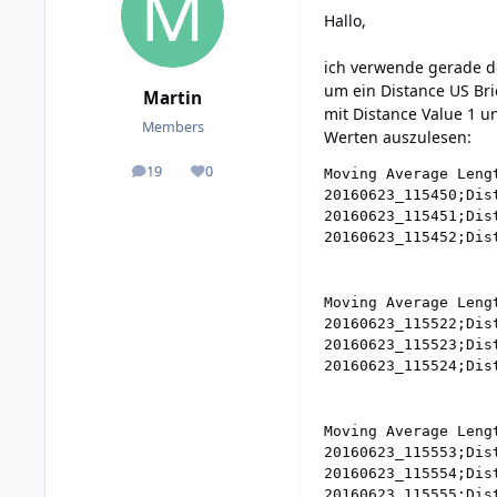
Hallo,
ich verwende gerade de
um ein Distance US Bric
Martin
mit Distance Value 1 
Members
Werten auszulesen:
19
0
Moving Average Lengt
posts
Reputation
20160623_115450;Dis
20160623_115451;Dis
Moving Average Lengt
20160623_115522;Dis
20160623_115523;Dis
Moving Average Lengt
20160623_115553;Dis
20160623_115554;Dis