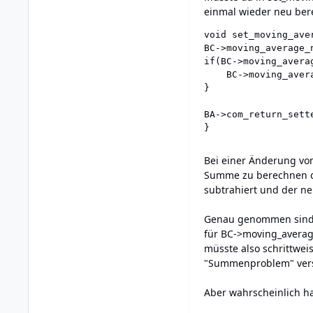
einmal wieder neu ber
void set_moving_ave
BC->moving_average_n
if(BC->moving_avera
	BC->moving_average_num = MOVING_AVERAGE_MAX;

}

BA->com_return_sette
Bei einer Änderung vo
Summe zu berechnen od
subtrahiert und der neu
Genau genommen sind d
für BC->moving_averag
müsste also schrittwe
"Summenproblem" versch
Aber wahrscheinlich hab