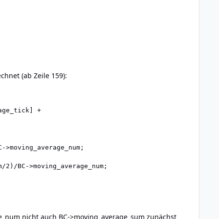
hnet (ab Zeile 159):
age_num nicht auch BC->moving_average_sum zunächst