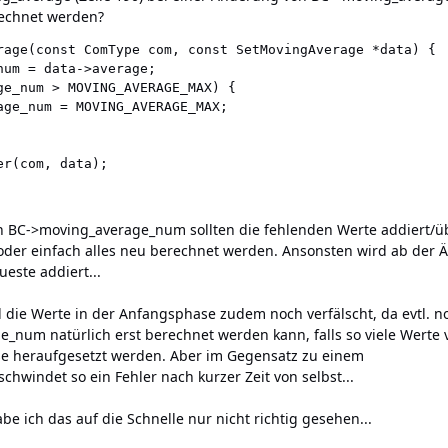
echnet werden?
rage(const ComType com, const SetMovingAverage *data) {

um = data->average;

ge_num > MOVING_AVERAGE_MAX) {

r(com, data);

n BC->moving_average_num sollten die fehlenden Werte addiert/ü
er einfach alles neu berechnet werden. Ansonsten wird ab der Ä
este addiert...
ie Werte in der Anfangsphase zudem noch verfälscht, da evtl. n
e_num natürlich erst berechnet werden kann, falls so viele Wert
ise heraufgesetzt werden. Aber im Gegensatz zu einem
windet so ein Fehler nach kurzer Zeit von selbst...
e ich das auf die Schnelle nur nicht richtig gesehen...