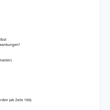
lbst
hwankungen?
/master
)
den (ab Zeile 100):