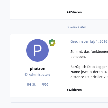
Zitieren
2 weeks later...
Geschrieben
July 1, 2016
Stimmt, das funktionier
beheben.
Bezüglich Data Logger
photron
Name jeweils deren I
Administrators
distance-us-bricklet-20
3,3k
96
posts
Reputation
Zitieren