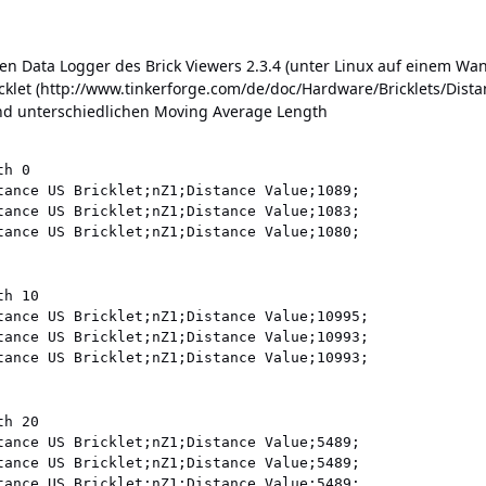
n Data Logger des Brick Viewers 2.3.4 (unter Linux auf einem Wa
klet (
http://www.tinkerforge.com/de/doc/Hardware/Bricklets/Dist
und unterschiedlichen Moving Average Length
h 0

tance US Bricklet;nZ1;Distance Value;1089;

tance US Bricklet;nZ1;Distance Value;1083;

h 10

tance US Bricklet;nZ1;Distance Value;10995;

tance US Bricklet;nZ1;Distance Value;10993;

h 20

tance US Bricklet;nZ1;Distance Value;5489;

tance US Bricklet;nZ1;Distance Value;5489;
