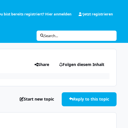
u bist bereits registriert? Hier anmelden
Jetzt registrieren
Search...
Share
Folgen diesem Inhalt
Start new topic
Reply to this topic