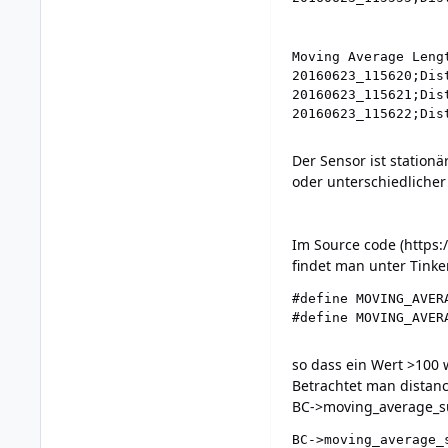
Moving Average Lengt
20160623_115620;Dis
20160623_115621;Dis
Der Sensor ist station
oder unterschiedlich
Im Source code (
https:
findet man unter Tinke
#define MOVING_AVERA
so dass ein Wert >100
Betrachtet man distanc
BC->moving_average_sum
BC->moving_average_s