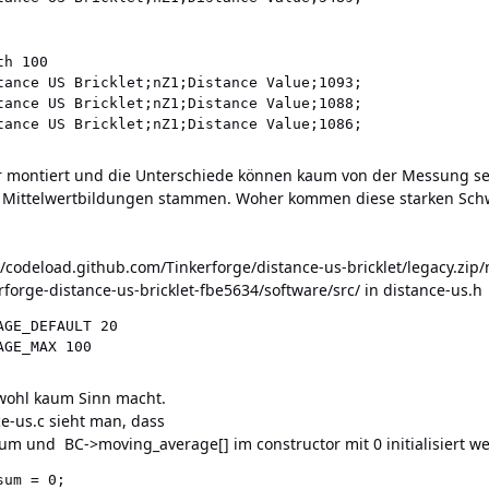
h 100

tance US Bricklet;nZ1;Distance Value;1093;

tance US Bricklet;nZ1;Distance Value;1088;

är montiert und die Unterschiede können kaum von der Messung se
er Mittelwertbildungen stammen. Woher kommen diese starken Sc
//codeload.github.com/Tinkerforge/distance-us-bricklet/legacy.zip
rforge-distance-us-bricklet-fbe5634/software/src/ in distance-us.h
GE_DEFAULT 20

 wohl kaum Sinn macht.
e-us.c sieht man, dass
 und BC->moving_average[] im constructor mit 0 initialisiert wer
um = 0;
