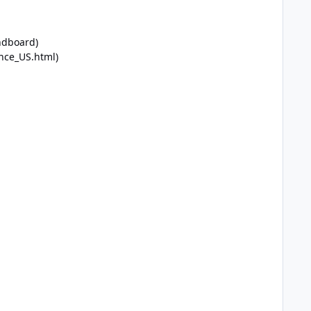
ndboard)
ance_US.html
)