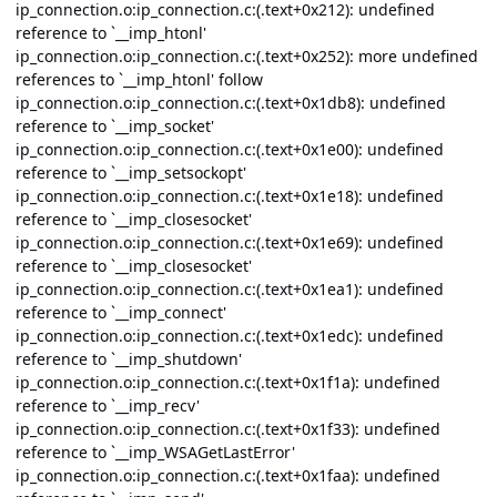
ip_connection.o:ip_connection.c:(.text+0x212): undefined
reference to `__imp_htonl'
ip_connection.o:ip_connection.c:(.text+0x252): more undefined
references to `__imp_htonl' follow
ip_connection.o:ip_connection.c:(.text+0x1db8): undefined
reference to `__imp_socket'
ip_connection.o:ip_connection.c:(.text+0x1e00): undefined
reference to `__imp_setsockopt'
ip_connection.o:ip_connection.c:(.text+0x1e18): undefined
reference to `__imp_closesocket'
ip_connection.o:ip_connection.c:(.text+0x1e69): undefined
reference to `__imp_closesocket'
ip_connection.o:ip_connection.c:(.text+0x1ea1): undefined
reference to `__imp_connect'
ip_connection.o:ip_connection.c:(.text+0x1edc): undefined
reference to `__imp_shutdown'
ip_connection.o:ip_connection.c:(.text+0x1f1a): undefined
reference to `__imp_recv'
ip_connection.o:ip_connection.c:(.text+0x1f33): undefined
reference to `__imp_WSAGetLastError'
ip_connection.o:ip_connection.c:(.text+0x1faa): undefined