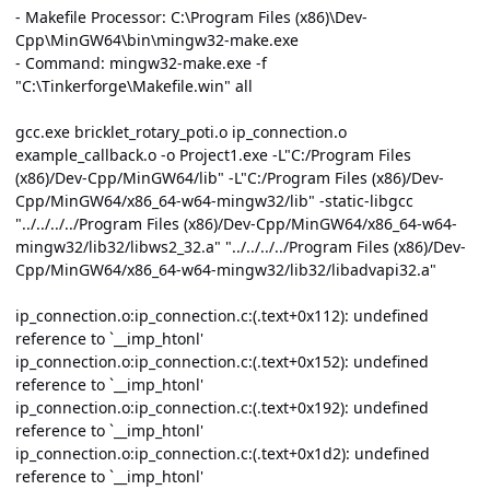
- Makefile Processor: C:\Program Files (x86)\Dev-
Cpp\MinGW64\bin\mingw32-make.exe
- Command: mingw32-make.exe -f
"C:\Tinkerforge\Makefile.win" all
gcc.exe bricklet_rotary_poti.o ip_connection.o
example_callback.o -o Project1.exe -L"C:/Program Files
(x86)/Dev-Cpp/MinGW64/lib" -L"C:/Program Files (x86)/Dev-
Cpp/MinGW64/x86_64-w64-mingw32/lib" -static-libgcc
"../../../../Program Files (x86)/Dev-Cpp/MinGW64/x86_64-w64-
mingw32/lib32/libws2_32.a" "../../../../Program Files (x86)/Dev-
Cpp/MinGW64/x86_64-w64-mingw32/lib32/libadvapi32.a"
ip_connection.o:ip_connection.c:(.text+0x112): undefined
reference to `__imp_htonl'
ip_connection.o:ip_connection.c:(.text+0x152): undefined
reference to `__imp_htonl'
ip_connection.o:ip_connection.c:(.text+0x192): undefined
reference to `__imp_htonl'
ip_connection.o:ip_connection.c:(.text+0x1d2): undefined
reference to `__imp_htonl'