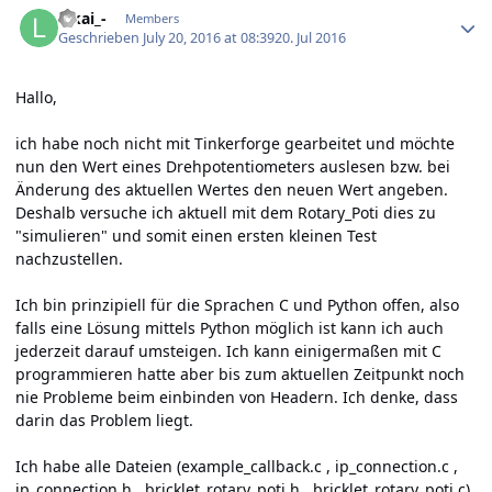
lakai_-
Members
Geschrieben
July 20, 2016 at 08:39
20. Jul 2016
Hallo,
ich habe noch nicht mit Tinkerforge gearbeitet und möchte
nun den Wert eines Drehpotentiometers auslesen bzw. bei
Änderung des aktuellen Wertes den neuen Wert angeben.
Deshalb versuche ich aktuell mit dem Rotary_Poti dies zu
"simulieren" und somit einen ersten kleinen Test
nachzustellen.
Ich bin prinzipiell für die Sprachen C und Python offen, also
falls eine Lösung mittels Python möglich ist kann ich auch
jederzeit darauf umsteigen. Ich kann einigermaßen mit C
programmieren hatte aber bis zum aktuellen Zeitpunkt noch
nie Probleme beim einbinden von Headern. Ich denke, dass
darin das Problem liegt.
Ich habe alle Dateien (example_callback.c , ip_connection.c ,
ip_connection.h , bricklet_rotary_poti.h , bricklet_rotary_poti.c)