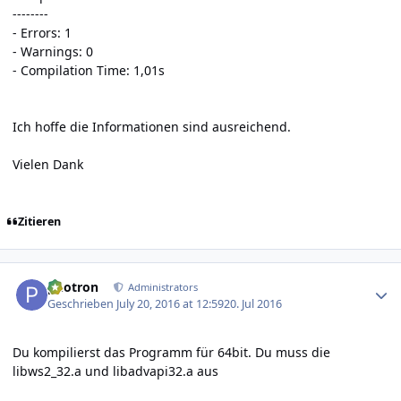
--------
- Errors: 1
- Warnings: 0
- Compilation Time: 1,01s
Ich hoffe die Informationen sind ausreichend.
Vielen Dank
Zitieren
Author stats
photron
Administrators
Geschrieben
July 20, 2016 at 12:59
20. Jul 2016
Du kompilierst das Programm für 64bit. Du muss die
libws2_32.a und libadvapi32.a aus