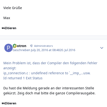
Viele Grüße
Max
Zitieren
Author stats
photron
Administrators
Geschrieben
July 20, 2016 at 08:48
20. Jul 2016
Mein Problem ist, dass der Compiler den folgenden Fehler
anzeigt:
ip_connection.c : undefined reference to `__imp_...usw.
Id returned 1 Exit Status
Du hast die Meldung gerade an der interessanten Stelle
gekürzt. Zeig doch mal bitte die ganze Compilerausgabe.
Zitieren