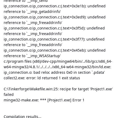
reference to `__imp_send'
ip_connection.o:ip_connection.c:(.text+0x3e1b): undefined
reference to `__imp_getaddrinfo'
ip_connection.o:ip_connection.c:(.text+0x3ed9): undefined
reference to `__imp_freeaddrinfo'
ip_connection.o:ip_connection.c:(.text+0x3f5d): undefined
reference to `__imp_freeaddrinfo'
ip_connection.o:ip_connection.c:(.text+0x3f77): undefined
reference to `__imp_freeaddrinfo'
ip_connection.o:ip_connection.c:(.text+0x45eb): undefined
reference to `__imp_WSAStartup'
c:/program files (x86)/dev-cpp/mingw64/bin/../lib/gcc/x86_64-
w64-mingw32/4.8.1/../../../../x86_64-w64-mingw32/bin/ld.exe:
ip_connection.o: bad reloc address 0x0 in section `.pdata'
collect2.exe: error: ld returned 1 exit status
C:\Tinkerforge\Makefile.win:25: recipe for target 'Project1.exe'
failed
mingw32-make.exe: *** [Project1.exe] Error 1
Compilation results...