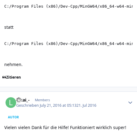
C:/Program Files (x86)/Dev-Cpp/MinGW64/x86_64-w64-ming
statt
C:/Program Files (x86)/Dev-Cpp/MinGW64/x86_64-w64-ming
nehmen.
Zitieren
Author stats
lakai_-
Members
Geschrieben
July 21, 2016 at 05:13
21. Jul 2016
AUTOR
Vielen vielen Dank für die Hilfe! Funktioniert wirklich super!