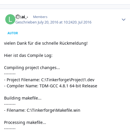
Author stats
lakai_-
Members
Geschrieben
July 20, 2016 at 10:24
20. Jul 2016
AUTOR
vielen Dank für die schnelle Rückmeldung!
Hier ist das Compile Log:
Compiling project changes...
--------
- Project Filename: C:\Tinkerforge\Project1.dev
- Compiler Name: TDM-GCC 4.8.1 64-bit Release
Building makefile...
--------
- Filename: C:\Tinkerforge\Makefile.win
Processing makefile...
--------