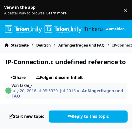
Skip to content
View in the app
×
Di
A better way to browse.
Learn more
.
Tinkerunity
Anmelden
Startseite
Deutsch
Anfängerfragen und FAQ
IP-Connect
IP-Connection.c undefined reference to
Share
Folgen diesem Inhalt
Von
lakai_-
July 20, 2016 at 08:39
20. Jul 2016
in
Anfängerfragen und
FAQ
Start new topic
Reply to this topic
Author stats