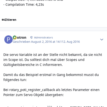
- Compilation Time: 4,23s
Zitieren
Author stats
photron
Administrators
Geschrieben
August 2, 2016 at 14:11
2. Aug 2016
Die servo Variable ist an der Stelle nicht bekannt, da sie nicht
im Scope ist. Du solltest dich mal über Scopes und
Gültigkeitsbereiche in C informieren.
Damit du das Beispiel erstmal in Gang bekommst musst du
folgendes tun:
Bei rotary_poti_register_callback als letztes Parameter einen
Pointer zum Servo Objekt übergeben: