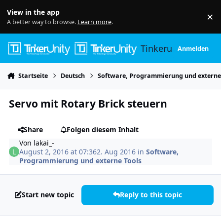
Skip to content
View in the app
×
Di
A better way to browse.
Learn more
.
Tinkerunity
Anmelden
Startseite
Deutsch
Software, Programmierung und externe
Servo mit Rotary Brick steuern
Share
Folgen diesem Inhalt
Von
lakai_-
August 2, 2016 at 07:36
2. Aug 2016
in
Software,
Programmierung und externe Tools
Start new topic
Reply to this topic
Author stats