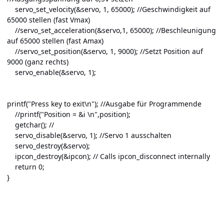
servo_set_velocity(&servo, 1, 65000); //Geschwindigkeit auf
65000 stellen (fast Vmax)
//servo_set_acceleration(&servo,1, 65000); //Beschleunigung
auf 65000 stellen (fast Amax)
//servo_set_position(&servo, 1, 9000); //Setzt Position auf
9000 (ganz rechts)
servo_enable(&servo, 1);
printf("Press key to exit\n"); //Ausgabe für Programmende
//printf("Position = &i \n",position);
getchar(); //
servo_disable(&servo, 1); //Servo 1 ausschalten
servo_destroy(&servo);
ipcon_destroy(&ipcon); // Calls ipcon_disconnect internally
return 0;
}