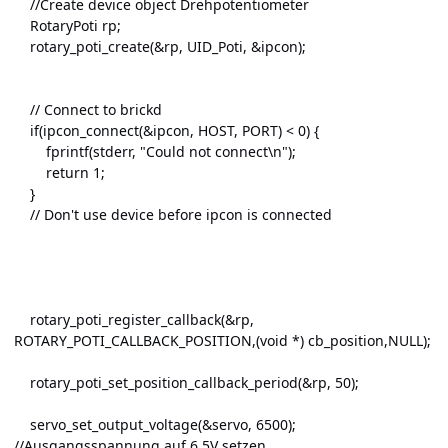
//Create device object Drehpotentiometer
RotaryPoti rp;
rotary_poti_create(&rp, UID_Poti, &ipcon);
// Connect to brickd
if(ipcon_connect(&ipcon, HOST, PORT) < 0) {
fprintf(stderr, "Could not connect\n");
return 1;
}
// Don't use device before ipcon is connected
rotary_poti_register_callback(&rp,
ROTARY_POTI_CALLBACK_POSITION,(void *) cb_position,NULL);
rotary_poti_set_position_callback_period(&rp, 50);
servo_set_output_voltage(&servo, 6500);
//Ausgangsspannung auf 6,5V setzen