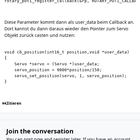
rotary_poti_register_callback(&rp, ROTARY_POTI_CALLBAC
Diese Parameter kommt dann als user_data beim Callback an.
Dort kannst du dann daraus wieder den Pointer zum Servo
Objekt zurück casten und nutzen:
void cb_position(int16_t position,void *user_data)

{

    Servo *servo = (Servo *)user_data;

    servo_position = 9000*position/150;

    servo_set_position(servo, 1, servo_position);

}
Zitieren
Join the conversation
You can post now and register later. If you have an account,