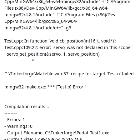
Cpp/MinGW64/x86_64-w64-mingw32/include" -I"C:/Program
Files (x86)/Dev-Cpp/MinGW64/lib/gcc/x86_64-w64-
mingw32/4.8.1/include" -I"C:/Program Files (x86)/Dev-
Cpp/MinGW64/lib/gcc/x86_64-w64-
mingw32/4.8.1/include/c++" -g3
Test.cpp: In function 'void cb_position(int16_t, void*)':
Test.cpp:109:22: error: 'servo' was not declared in this scope
servo_set_position(&servo, 1, servo_position);
^
C:\Tinkerforge\Makefile.win:37: recipe for target 'Test.o' failed
mingw32-make.exe: *** [Test.o] Error 1
Compilation results...
--------
- Errors: 1
- Warnings: 0
- Output Filename: C:\Tinkerforge\Pedal_Test1.exe
- Output Size: 1,49918365478516 MiB