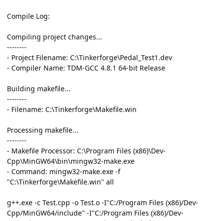
Compile Log:
Compiling project changes...
--------
- Project Filename: C:\Tinkerforge\Pedal_Test1.dev
- Compiler Name: TDM-GCC 4.8.1 64-bit Release
Building makefile...
--------
- Filename: C:\Tinkerforge\Makefile.win
Processing makefile...
--------
- Makefile Processor: C:\Program Files (x86)\Dev-
Cpp\MinGW64\bin\mingw32-make.exe
- Command: mingw32-make.exe -f
"C:\Tinkerforge\Makefile.win" all
g++.exe -c Test.cpp -o Test.o -I"C:/Program Files (x86)/Dev-
Cpp/MinGW64/include" -I"C:/Program Files (x86)/Dev-