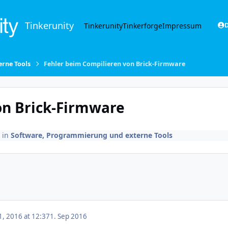
Tinkerunity
Tinkerunity
Tinkerforge
Impressum
D
rne Tools
Fehler beim Compilieren von Brick-Firmware
on Brick-Firmware
in
Software, Programmierung und externe Tools
, 2016 at 12:37
1. Sep 2016