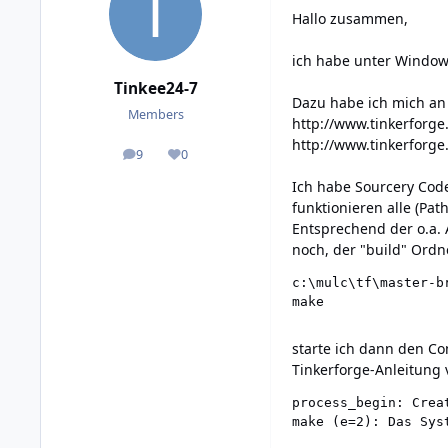
Hallo zusammen,
ich habe unter Window
Tinkee24-7
Dazu habe ich mich an
Members
http://www.tinkerforg
http://www.tinkerforg
9
0
posts
Reputation
Ich habe Sourcery Code
funktionieren alle (Pat
Entsprechend der o.a. 
noch, der "build" Ordn
c:\mulc\tf\master-br
make
starte ich dann den Co
Tinkerforge-Anleitung 
process_begin: Crea
make (e=2): Das Sys