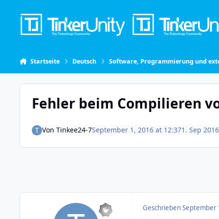
Skip to content
Startseite
Deutsch
Software, Programmierung und exte
Fehler beim Compilieren v
Von
Tinkee24-7
September 1, 2016 at 12:37
1. Sep 2016
Geschrieben
September 1