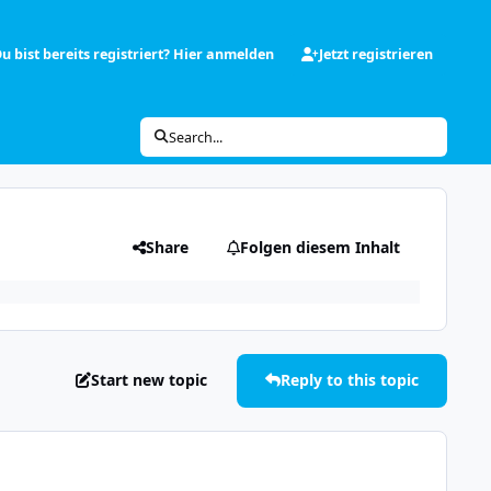
u bist bereits registriert? Hier anmelden
Jetzt registrieren
Search...
Share
Folgen diesem Inhalt
Start new topic
Reply to this topic