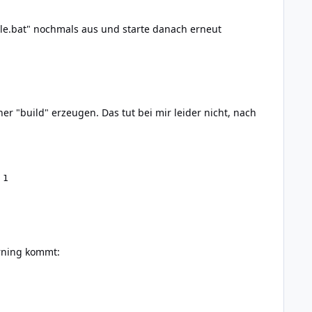
le.bat" nochmals aus und starte danach erneut
r "build" erzeugen. Das tut bei mir leider nicht, nach
1

arning kommt: