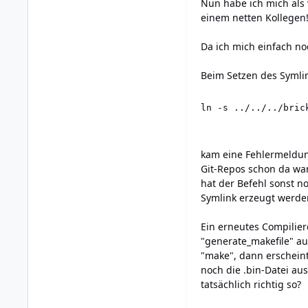
Nun habe ich mich als
einem netten Kollege
Da ich mich einfach noc
Beim Setzen des Symli
ln -s ../../../bric
kam eine Fehlermeldun
Git-Repos schon da war
hat der Befehl sonst n
Symlink erzeugt werde
Ein erneutes Compilier
"generate_makefile" au
"make", dann erscheint
noch die .bin-Datei aus
tatsächlich richtig so?