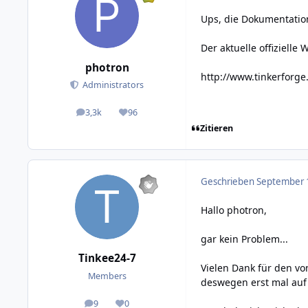
Ups, die Dokumentation
Der aktuelle offizielle 
photron
http://www.tinkerforge
Administrators
3,3k
96
posts
Reputation
Zitieren
Geschrieben
September 1
Hallo photron,
gar kein Problem...
Tinkee24-7
Vielen Dank für den vo
Members
deswegen erst mal a
9
0
posts
Reputation