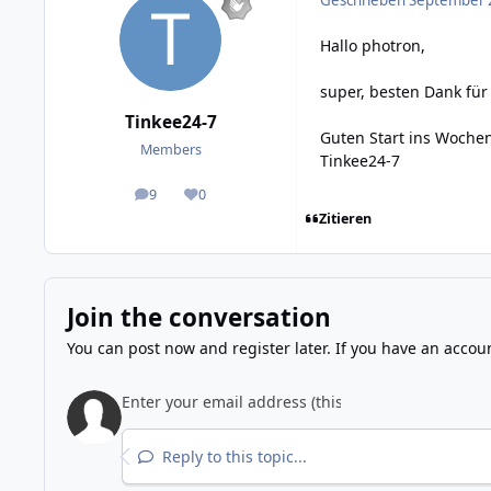
Hallo photron,
super, besten Dank für
Tinkee24-7
Guten Start ins Woche
Members
Tinkee24-7
9
0
posts
Reputation
Zitieren
Join the conversation
You can post now and register later. If you have an accou
Reply to this topic...