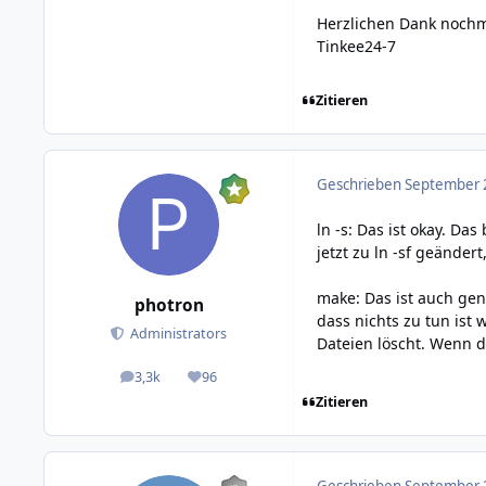
Herzlichen Dank nochm
Tinkee24-7
Zitieren
Geschrieben
September 2
ln -s: Das ist okay. D
jetzt zu ln -sf geänder
make: Das ist auch ge
photron
dass nichts zu tun ist 
Administrators
Dateien löscht. Wenn d
3,3k
96
posts
Reputation
Zitieren
Geschrieben
September 2