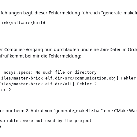
ehlungen bzgl. dieser Fehlermeldung führe ich "generate_makefi
ick\software\build

der Compilier-Vorgang nun durchlaufen und eine .bin-Datei im Ordne
ruf kommt bei mir die Fehlermeldung:
: nosys.specs: No such file or directory

Files/master-brick.elf.dir/src/communication.obj] Fehler 
Files/master-brick.elf.dir/all] Fehler 2

ler 2
uvor nur beim 2. Aufruf von "generate_makefile.bat" eine CMake W
variables were not used by the project:

E