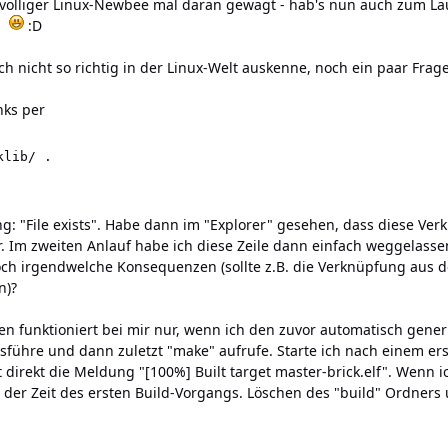
 völliger Linux-Newbee mal daran gewagt - hab's nun auch zum L
n!
:D
h nicht so richtig in der Linux-Welt auskenne, noch ein paar Frage
nks per
klib/ .
g: "File exists". Habe dann im "Explorer" gesehen, dass diese V
. Im zweiten Anlauf habe ich diese Zeile dann einfach weggelassen
och irgendwelche Konsequenzen (sollte z.B. die Verknüpfung aus 
n)?
en funktioniert bei mir nur, wenn ich den zuvor automatisch generi
sführe und dann zuletzt "make" aufrufe. Starte ich nach einem er
 direkt die Meldung "[100%] Built target master-brick.elf". Wenn i
 der Zeit des ersten Build-Vorgangs. Löschen des "build" Ordners u