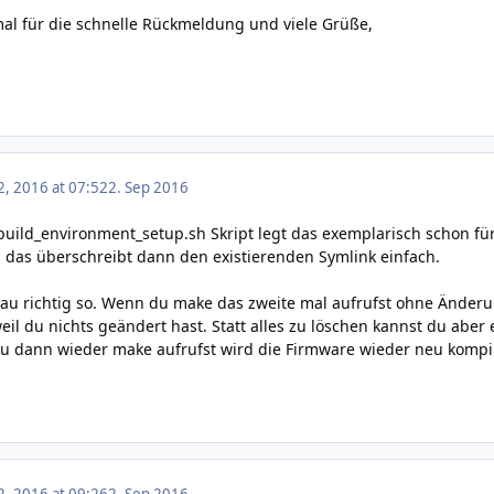
al für die schnelle Rückmeldung und viele Grüße,
, 2016 at 07:52
2. Sep 2016
as build_environment_setup.sh Skript legt das exemplarisch schon f
t, das überschreibt dann den existierenden Symlink einfach.
nau richtig so. Wenn du make das zweite mal aufrufst ohne Ände
weil du nichts geändert hast. Statt alles zu löschen kannst du abe
u dann wieder make aufrufst wird die Firmware wieder neu kompili
, 2016 at 09:26
2. Sep 2016