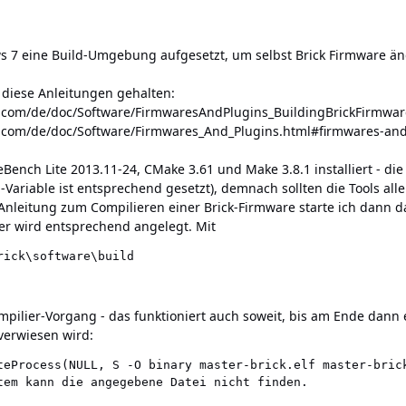
s 7 eine Build-Umgebung aufgesetzt, um selbst Brick Firmware ä
 diese Anleitungen gehalten:
e.com/de/doc/Software/FirmwaresAndPlugins_BuildingBrickFirmwar
e.com/de/doc/Software/Firmwares_And_Plugins.html#firmwares-and-
Bench Lite 2013.11-24, CMake 3.61 und Make 3.8.1 installiert - 
h-Variable ist entsprechend gesetzt), demnach sollten die Tools alle
Anleitung zum Compilieren einer Brick-Firmware starte ich dann das
er wird entsprechend angelegt. Mit
ick\software\build

mpilier-Vorgang - das funktioniert auch soweit, bis am Ende dann
verwiesen wird:
teProcess(NULL, S -O binary master-brick.elf master-brick
tem kann die angegebene Datei nicht finden.