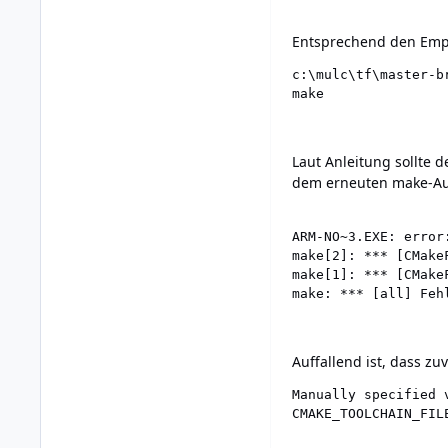
Entsprechend den Empf
c:\mulc\tf\master-br
make
Laut Anleitung sollte 
dem erneuten make-Auf
ARM-NO~3.EXE: error
make[2]: *** [CMake
make[1]: *** [CMake
make: *** [all] Feh
Auffallend ist, dass z
Manually specified 
CMAKE_TOOLCHAIN_FIL