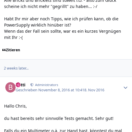
Alle Bricks und Bricklets sind soweit i.O. - also zum Glück
scheine ich nicht mehr "gegrillt" zu haben... :-/
Habt Ihr mir aber noch Tipps, wie ich prüfen kann, ob die
PowerSupply wirklich hinüber ist?
Wenn das der Fall sein sollte, war es ein kurzes Vergnügen
mit Ihr :-(
Zitieren
2 weeks later...
Author stats
batti
Administrators
Geschrieben
November 8, 2016 at 10:41
8. Nov 2016
Hallo Chris,
du hast bereits sehr sinnvolle Tests gemacht. Sehr gut!
Falls du ein Multimeter o.ä. zur Hand hast, könntest du mal