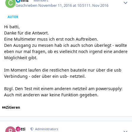
CChris
Members
Geschrieben
November 11, 2016 at 10:51
11. Nov 2016
AUTOR
Hi batti,
Danke für die Antwort.
Eine Multimeter muss ich erst noch Auftreiben.
Den Ausgang zu messen hab ich auch schon überlegt - wollte
eben nur mal fragen, ob es vielleicht noch irgend eine andere
Möglichkeit gibt.
Im Moment laufen die restlichen bauteile nur über die usb
Verbindung - oder über ein usb- netzteil.
Bzgl. Den Test mit einem anderen netzteil am powersupply:
Auch mit anderen war keine Funktion gegeben.
Zitieren
Author stats
batti
Administrators