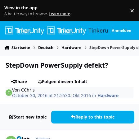
Skip to content
View in the app
×
Di
A better way to browse.
Learn more
.
Tinkerunity
Anmelden
Startseite
Deutsch
Hardware
StepDown PowerSupply d
StepDown PowerSupply defekt?
Share
Folgen diesem Inhalt
Von
CChris
October 30, 2016 at 21:55
30. Okt 2016
in
Hardware
Start new topic
Reply to this topic
Author stats
CChris
Members