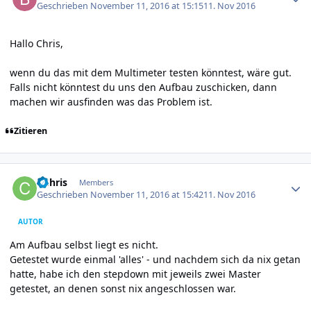
Geschrieben
November 11, 2016 at 15:15
11. Nov 2016
Hallo Chris,
wenn du das mit dem Multimeter testen könntest, wäre gut.
Falls nicht könntest du uns den Aufbau zuschicken, dann
machen wir ausfinden was das Problem ist.
Zitieren
Author stats
CChris
Members
Geschrieben
November 11, 2016 at 15:42
11. Nov 2016
AUTOR
Am Aufbau selbst liegt es nicht.
Getestet wurde einmal 'alles' - und nachdem sich da nix getan
hatte, habe ich den stepdown mit jeweils zwei Master
getestet, an denen sonst nix angeschlossen war.