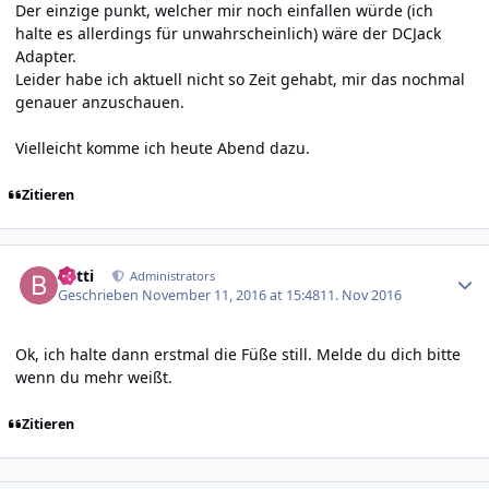
Der einzige punkt, welcher mir noch einfallen würde (ich
halte es allerdings für unwahrscheinlich) wäre der DCJack
Adapter.
Leider habe ich aktuell nicht so Zeit gehabt, mir das nochmal
genauer anzuschauen.
Vielleicht komme ich heute Abend dazu.
Zitieren
Author stats
batti
Administrators
Geschrieben
November 11, 2016 at 15:48
11. Nov 2016
Ok, ich halte dann erstmal die Füße still. Melde du dich bitte
wenn du mehr weißt.
Zitieren