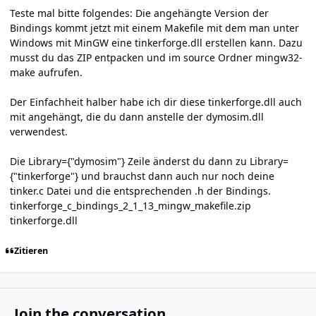
Teste mal bitte folgendes: Die angehängte Version der
Bindings kommt jetzt mit einem Makefile mit dem man unter
Windows mit MinGW eine tinkerforge.dll erstellen kann. Dazu
musst du das ZIP entpacken und im source Ordner mingw32-
make aufrufen.
Der Einfachheit halber habe ich dir diese tinkerforge.dll auch
mit angehängt, die du dann anstelle der dymosim.dll
verwendest.
Die Library={"dymosim"} Zeile änderst du dann zu Library=
{"tinkerforge"} und brauchst dann auch nur noch deine
tinker.c Datei und die entsprechenden .h der Bindings.
tinkerforge_c_bindings_2_1_13_mingw_makefile.zip
tinkerforge.dll
Zitieren
Join the conversation