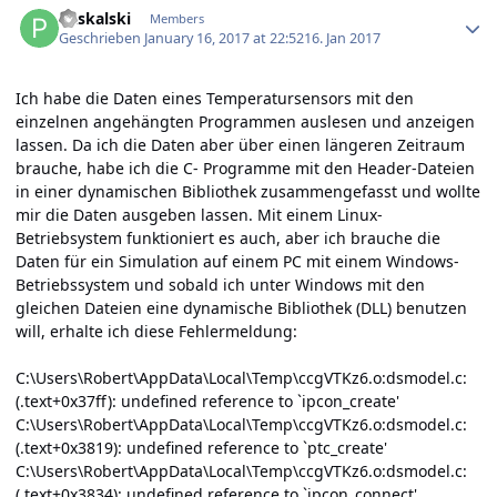
Paskalski
Members
Geschrieben
January 16, 2017 at 22:52
16. Jan 2017
Ich habe die Daten eines Temperatursensors mit den
einzelnen angehängten Programmen auslesen und anzeigen
lassen. Da ich die Daten aber über einen längeren Zeitraum
brauche, habe ich die C- Programme mit den Header-Dateien
in einer dynamischen Bibliothek zusammengefasst und wollte
mir die Daten ausgeben lassen. Mit einem Linux-
Betriebsystem funktioniert es auch, aber ich brauche die
Daten für ein Simulation auf einem PC mit einem Windows-
Betriebssystem und sobald ich unter Windows mit den
gleichen Dateien eine dynamische Bibliothek (DLL) benutzen
will, erhalte ich diese Fehlermeldung:
C:\Users\Robert\AppData\Local\Temp\ccgVTKz6.o:dsmodel.c:
(.text+0x37ff): undefined reference to `ipcon_create'
C:\Users\Robert\AppData\Local\Temp\ccgVTKz6.o:dsmodel.c:
(.text+0x3819): undefined reference to `ptc_create'
C:\Users\Robert\AppData\Local\Temp\ccgVTKz6.o:dsmodel.c:
(.text+0x3834): undefined reference to `ipcon_connect'