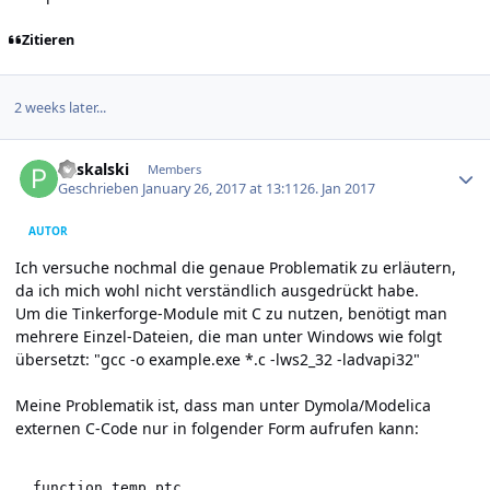
Zitieren
2 weeks later...
Author stats
Paskalski
Members
Geschrieben
January 26, 2017 at 13:11
26. Jan 2017
AUTOR
Ich versuche nochmal die genaue Problematik zu erläutern,
da ich mich wohl nicht verständlich ausgedrückt habe.
Um die Tinkerforge-Module mit C zu nutzen, benötigt man
mehrere Einzel-Dateien, die man unter Windows wie folgt
übersetzt: "gcc -o example.exe *.c -lws2_32 -ladvapi32"
Meine Problematik ist, dass man unter Dymola/Modelica
externen C-Code nur in folgender Form aufrufen kann:
  function temp_ptc
