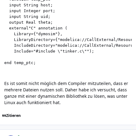
  input String host;

  input Integer port;

  input String uid;

  output Real theta;

  external"C" annotation (

    Library={"dymosim"},

    LibraryDirectory={"modelica://CallExternal/Resource
    IncludeDirectory="modelica://CallExternal/Resources
    Include="#include \"tinker.c\"");

Es ist somit nicht möglich dem Compiler mitzuteilen, dass er
mehrere Dateien nutzen soll. Daher habe ich versucht, dass
ganze mit einer dynamischen Bibliothek zu lösen, was unter
Linux auch funktioniert hat.
Zitieren
Author stats