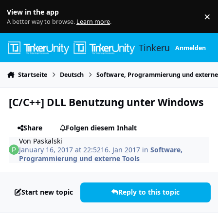
Skip to content
View in the app
×
Di
A better way to browse.
Learn more
.
Tinkerunity
Anmelden
Startseite
Deutsch
Software, Programmierung und externe
[C/C++] DLL Benutzung unter Windows
Share
Folgen diesem Inhalt
Von
Paskalski
January 16, 2017 at 22:52
16. Jan 2017
in
Software,
Programmierung und externe Tools
Start new topic
Reply to this topic
Author stats