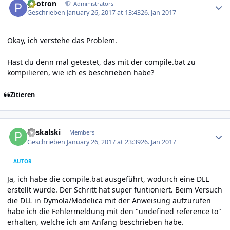
photron
Administrators
Geschrieben
January 26, 2017 at 13:43
26. Jan 2017
Okay, ich verstehe das Problem.
Hast du denn mal getestet, das mit der compile.bat zu
kompilieren, wie ich es beschrieben habe?
Zitieren
Author stats
Paskalski
Members
Geschrieben
January 26, 2017 at 23:39
26. Jan 2017
AUTOR
Ja, ich habe die compile.bat ausgeführt, wodurch eine DLL
erstellt wurde. Der Schritt hat super funtioniert. Beim Versuch
die DLL in Dymola/Modelica mit der Anweisung aufzurufen
habe ich die Fehlermeldung mit den "undefined reference to"
erhalten, welche ich am Anfang beschrieben habe.