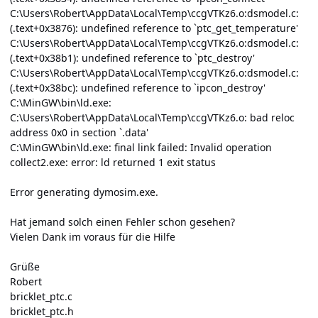
C:\Users\Robert\AppData\Local\Temp\ccgVTKz6.o:dsmodel.c:
(.text+0x3876): undefined reference to `ptc_get_temperature'
C:\Users\Robert\AppData\Local\Temp\ccgVTKz6.o:dsmodel.c:
(.text+0x38b1): undefined reference to `ptc_destroy'
C:\Users\Robert\AppData\Local\Temp\ccgVTKz6.o:dsmodel.c:
(.text+0x38bc): undefined reference to `ipcon_destroy'
C:\MinGW\bin\ld.exe:
C:\Users\Robert\AppData\Local\Temp\ccgVTKz6.o: bad reloc
address 0x0 in section `.data'
C:\MinGW\bin\ld.exe: final link failed: Invalid operation
collect2.exe: error: ld returned 1 exit status
Error generating dymosim.exe.
Hat jemand solch einen Fehler schon gesehen?
Vielen Dank im voraus für die Hilfe
Grüße
Robert
bricklet_ptc.c
bricklet_ptc.h