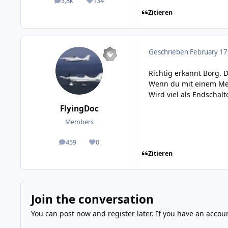
3,8k
134
posts
Reputation
Zitieren
Geschrieben
February 17
Richtig erkannt Borg. 
Wenn du mit einem Met
Wird viel als Endschalt
FlyingDoc
Members
459
0
posts
Reputation
Zitieren
Join the conversation
You can post now and register later. If you have an accou