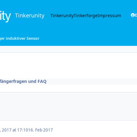
Tinkerunity
Tinkerunity
Tinkerforge
Impressum
D
er induktiver Sensor
fängerfragen und FAQ
, 2017 at 17:10
16. Feb 2017