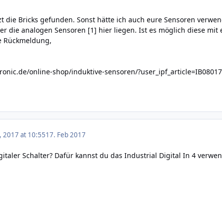
tzt die Bricks gefunden. Sonst hätte ich auch eure Sensoren verwen
er die analogen Sensoren [1] hier liegen. Ist es möglich diese mit
re Rückmeldung,
tronic.de/online-shop/induktive-sensoren/?user_ipf_article=IB0801
, 2017 at 10:55
17. Feb 2017
igitaler Schalter? Dafür kannst du das Industrial Digital In 4 verwe