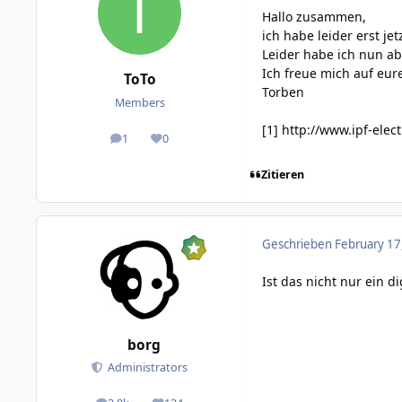
Hallo zusammen,
ich habe leider erst je
Leider habe ich nun ab
Ich freue mich auf eu
ToTo
Torben
Members
[1]
http://www.ipf-elec
1
0
posts
Reputation
Zitieren
Geschrieben
February 17
Ist das nicht nur ein d
borg
Administrators