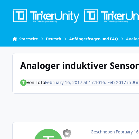
Skip to content
Startseite
Deutsch
Anfängerfragen und FAQ
Analog
Analoger induktiver Sensor
Von
ToTo
February 16, 2017 at 17:10
16. Feb 2017
in
An
Geschrieben
February 16