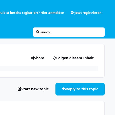
u bist bereits registriert? Hier anmelden
Jetzt registrieren
Search...
Share
Folgen diesem Inhalt
Start new topic
Reply to this topic