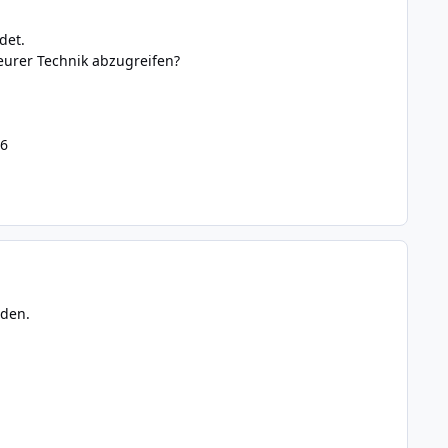
det.
 eurer Technik abzugreifen?
76
nden.