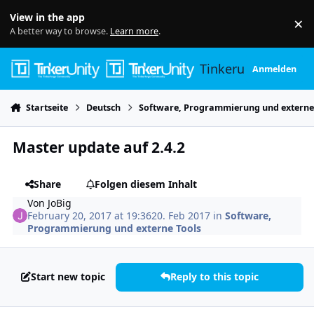
Skip to content
View in the app
×
Di
A better way to browse.
Learn more
.
Tinkerunity
Anmelden
Startseite
Deutsch
Software, Programmierung und externe
Master update auf 2.4.2
Share
Folgen diesem Inhalt
Von
JoBig
February 20, 2017 at 19:36
20. Feb 2017
in
Software,
Programmierung und externe Tools
Start new topic
Reply to this topic
Author stats