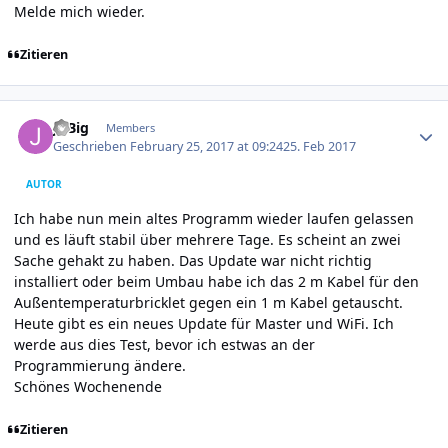
Melde mich wieder.
Zitieren
Author stats
JoBig
Members
Geschrieben
February 25, 2017 at 09:24
25. Feb 2017
AUTOR
Ich habe nun mein altes Programm wieder laufen gelassen
und es läuft stabil über mehrere Tage. Es scheint an zwei
Sache gehakt zu haben. Das Update war nicht richtig
installiert oder beim Umbau habe ich das 2 m Kabel für den
Außentemperaturbricklet gegen ein 1 m Kabel getauscht.
Heute gibt es ein neues Update für Master und WiFi. Ich
werde aus dies Test, bevor ich estwas an der
Programmierung ändere.
Schönes Wochenende
Zitieren