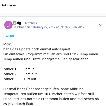
Zitieren
Author stats
JoBig
Members
Geschrieben
February 22, 2017 at 09:59
22. Feb 2017
AUTOR
Moin,
habe das Update noch einmal aufgespielt.
Ein einfaches Programm mit Zählern und LCD / Temp innen
Temp außen und Luftfeuchtigkeit außen geschrieben.
Zähler 1 Tem in
Zähler 2 Tem out
Zähler 3 Luft out
Diesmal ist es über nacht gelaufen, ohne Abbruch!
Temperaturen außen um 10 C vorher hatten wir fast Null.
Habe jetzt das normale Programm laufen und mal sehen ob
es jetzt durch läuft.