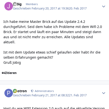
JoBig
Members
Geschrieben
February 20, 2017 at 19:36
20. Feb 2017
Ich habe meine Master Brick auf das Update 2.4.2
durchgeführt. Seid dem habe ich Probleme mit dem Wifi 2.0
Brick. Er startet und läuft ein paar Minuten und steigt dann
aus und ist nicht mehr zu erreichen. Alle Updates sind
aktuell.
Ist mit dem Update etwas schief gelaufen oder habt ihr die
selben Erfahrungen gemacht?
Gruß Jobig
Zitieren
Author stats
photron
Administrators
Geschrieben
February 21, 2017 at 08:32
21. Feb 2017
Hast du wie WIFI Extension 2.0 auch auf die aktuellste Version