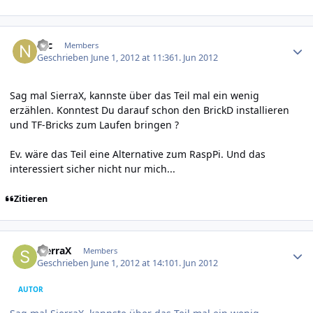
Author stats
Nic
Members
Geschrieben
June 1, 2012 at 11:36
1. Jun 2012
Sag mal SierraX, kannste über das Teil mal ein wenig
erzählen. Konntest Du darauf schon den BrickD installieren
und TF-Bricks zum Laufen bringen ?
Ev. wäre das Teil eine Alternative zum RaspPi. Und das
interessiert sicher nicht nur mich...
Zitieren
Author stats
SierraX
Members
Geschrieben
June 1, 2012 at 14:10
1. Jun 2012
AUTOR