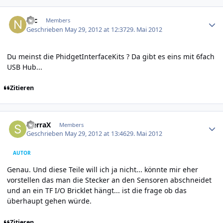
Author stats
Nic
Members
Geschrieben
May 29, 2012 at 12:37
29. Mai 2012
Du meinst die PhidgetInterfaceKits ? Da gibt es eins mit 6fach
USB Hub...
Zitieren
Author stats
SierraX
Members
Geschrieben
May 29, 2012 at 13:46
29. Mai 2012
AUTOR
Genau. Und diese Teile will ich ja nicht... könnte mir eher
vorstellen das man die Stecker an den Sensoren abschneidet
und an ein TF I/O Bricklet hängt... ist die frage ob das
überhaupt gehen würde.
Zitieren