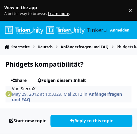
Skip to content
View in the app
×
Di
A better way to browse.
Learn more
.
Tinkerunity
Anmelden
Startseite
Deutsch
Anfängerfragen und FAQ
Phidgets k
Phidgets kompatibilität?
Share
Folgen diesem Inhalt
Von
SierraX
May 29, 2012 at 10:33
29. Mai 2012
in
Anfängerfragen
und FAQ
Start new topic
Reply to this topic
Author stats