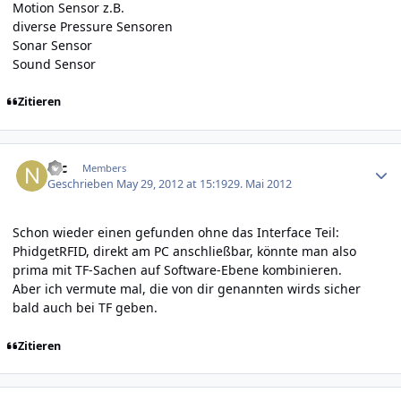
Motion Sensor z.B.
diverse Pressure Sensoren
Sonar Sensor
Sound Sensor
Zitieren
Author stats
Nic
Members
Geschrieben
May 29, 2012 at 15:19
29. Mai 2012
Schon wieder einen gefunden ohne das Interface Teil:
PhidgetRFID, direkt am PC anschließbar, könnte man also
prima mit TF-Sachen auf Software-Ebene kombinieren.
Aber ich vermute mal, die von dir genannten wirds sicher
bald auch bei TF geben.
Zitieren
Author stats