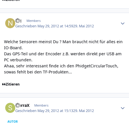
Author stats
Nic
Members
Geschrieben
May 29, 2012 at 14:59
29. Mai 2012
Welche Sensoren meinst Du ? Man braucht nicht für alles ein
IO-Board.
Das GPS-Teil und der Encoder z.B. werden direkt per USB am
PC verbunden.
Ahaa, sehr interessant finde ich den PhidgetCircularTouch,
sowas fehlt bei den TF-Produkten...
Zitieren
Author stats
SierraX
Members
Geschrieben
May 29, 2012 at 15:13
29. Mai 2012
AUTOR