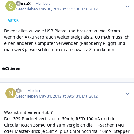
SierraX
Members
Geschrieben
May 30, 2012 at 11:11
30. Mai 2012
AUTOR
Belegt alles zu viele USB Plätze und braucht zu viel Strom...
wenn der Akku verbrauch weiter steigt als 2100 mAh muss ich
einen anderen Computer verwenden (Raspberry Pi ggf) und
man weiß ja wie schlecht man an sowas z.Z. ran kommt.
Zitieren
Author stats
Nic
Members
Geschrieben
May 31, 2012 at 09:51
31. Mai 2012
Was ist mit einem Hub ?
Der GPS-Phidget verbraucht 50mA, RFID 100mA und der
CircularTouch 36mA. Und zum Vergleich die TF-Sachen IMU
oder Master-Brick je 53mA, plus Chibi nochmal 10mA, Stepper