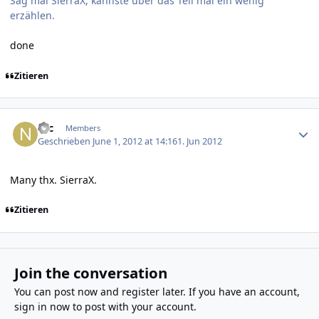
Sag mal SierraX, kannste über das Teil mal ein wenig
erzählen.
done
Zitieren
Author stats
Nic
Members
Geschrieben
June 1, 2012 at 14:16
1. Jun 2012
Many thx. SierraX.
Zitieren
Join the conversation
You can post now and register later. If you have an account,
sign in now
to post with your account.