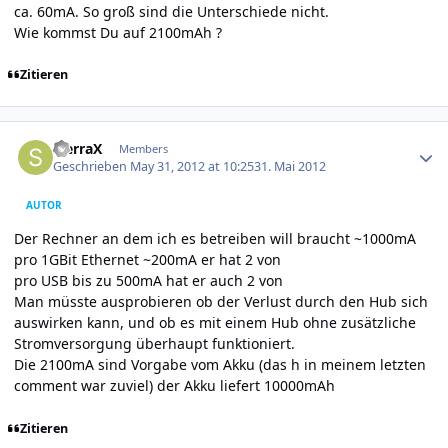
ca. 60mA. So groß sind die Unterschiede nicht.
Wie kommst Du auf 2100mAh ?
Zitieren
Author stats
SierraX
Members
Geschrieben
May 31, 2012 at 10:25
31. Mai 2012
AUTOR
Der Rechner an dem ich es betreiben will braucht ~1000mA
pro 1GBit Ethernet ~200mA er hat 2 von
pro USB bis zu 500mA hat er auch 2 von
Man müsste ausprobieren ob der Verlust durch den Hub sich
auswirken kann, und ob es mit einem Hub ohne zusätzliche
Stromversorgung überhaupt funktioniert.
Die 2100mA sind Vorgabe vom Akku (das h in meinem letzten
comment war zuviel) der Akku liefert 10000mAh
Zitieren