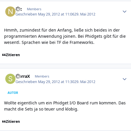
Author stats
Nic
Members
Geschrieben
May 29, 2012 at 11:06
29. Mai 2012
Hmmh, zumindest für den Anfang, ließe sich beides in der
programmierten Anwendung joinen. Bei Phidgets gibt für die
wesentl. Sprachen wie bei TF die Frameworks.
Zitieren
Author stats
SierraX
Members
Geschrieben
May 29, 2012 at 11:30
29. Mai 2012
AUTOR
Wollte eigentlich um ein Phidget I/O Board rum kommen. Das
macht die Sets ja so teuer und klobig.
Zitieren