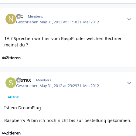
Author stats
Nic
Members
Geschrieben
May 31, 2012 at 11:18
31. Mai 2012
1A ? Sprechen wir hier vom RaspPi oder welchen Rechner
meinst du ?
Zitieren
Author stats
SierraX
Members
Geschrieben
May 31, 2012 at 23:29
31. Mai 2012
AUTOR
Ist ein DreamPlug
Raspberry Pi bin ich noch nicht bis zur bestellung gekommen.
Zitieren