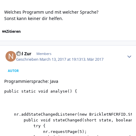
Welches Programm und mit welcher Sprache?
Sonst kann keiner dir helfen.
Zitieren
Author stats
Nel Zur
Members
Geschrieben
March 13, 2017 at 19:13
13. Mär 2017
AUTOR
Programmiersprache: Java
public static void analyse() {

	nr.addStateChangedListener(new BrickletNFCRFID.StateChangedListener() {

		public void stateChanged(short state, boolean idle) {

			try {

				nr.requestPage(5);
