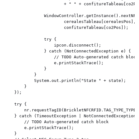
						+ " " + confitureTableau[co2Pos].getDescription());

				WindowController.getInstance().nextNFC(bochTableau[bochPos], jusTableau[jusPos],

						cerealesTableau[cerealesPos], painTableau[painPos], confitureTableau[co1Pos],

						confitureTableau[co2Pos]);

				try {

					ipcon.disconnect();

				} catch (NotConnectedException e) {

					// TODO Auto-generated catch block

					e.printStackTrace();

				}

			}

			System.out.println("State " + state);

		}

	});

	try {

		nr.requestTagID(BrickletNFCRFID.TAG_TYPE_TYPE2);

	} catch (TimeoutException | NotConnectedException e) {

		// TODO Auto-generated catch block

		e.printStackTrace();

	}
