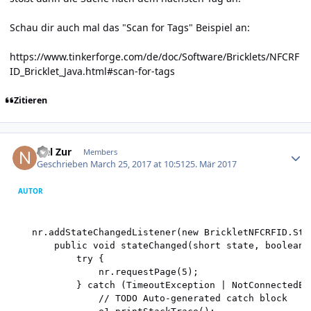
Schau dir auch mal das "Scan for Tags" Beispiel an:
https://www.tinkerforge.com/de/doc/Software/Bricklets/NFCRF
ID_Bricklet_Java.html#scan-for-tags
Zitieren
Author stats
Nel Zur
Members
Geschrieben
March 25, 2017 at 10:51
25. Mär 2017
AUTOR
	nr.addStateChangedListener(new BrickletNFCRFID.StateChangedListener() {

		public void stateChanged(short state, boolean idle) {

			try {

				nr.requestPage(5);

			} catch (TimeoutException | NotConnectedException e1) {

				// TODO Auto-generated catch block
