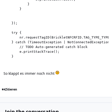
			}

		}

	});

	try {

		nr.requestTagID(BrickletNFCRFID.TAG_TYPE_TYPE2);

	} catch (TimeoutException | NotConnectedException e) {

		// TODO Auto-generated catch block

		e.printStackTrace();

	}
So klappt es immer noch nicht
Zitieren
Join the conversation