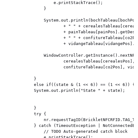
					e.printStackTrace();

				}

				System.out.println(bochTableau[bochPos].getDescription() + " " + jusTableau[jusPos].getDescription()

						+ " " + cerealesTableau[cerealesPos].getDescription() + " "

						+ painTableau[painPos].getDescription() + " " + confitureTableau[co1Pos].getDescription()

						+ " " + confitureTableau[co2Pos].getDescription() + " vidange: "

						+ vidangeTableau[vidangePos].getDescription());

				WindowController.getInstance().nextNFC(bochTableau[bochPos], jusTableau[jusPos],

						cerealesTableau[cerealesPos], painTableau[painPos], confitureTableau[co1Pos],

						confitureTableau[co2Pos], vidangeTableau[vidangePos]);

			}

			else if((state & (1 << 6)) == (1 << 6)) {

			System.out.println("State " + state);

			}

			try {

				nr.requestTagID(BrickletNFCRFID.TAG_TYPE_TYPE2);

			} catch (TimeoutException | NotConnectedException e) {

				// TODO Auto-generated catch block

				e.printStackTrace();
