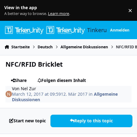
Skip to content
View in the app
×
Di
A better way to browse.
Learn more
.
Tinkerunity
Anmelden
Startseite
Deutsch
Allgemeine Diskussionen
NFC/RFID B
NFC/RFID Bricklet
Share
Folgen diesem Inhalt
Von
Nel Zur
March 12, 2017 at 09:59
12. Mär 2017
in
Allgemeine
Diskussionen
Start new topic
Reply to this topic
Author stats