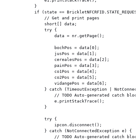
				e1.printStackTrace();

			}

			if (state == BrickletNFCRFID.STATE_REQUEST_PAGE_READY) {

				// Get and print pages

				short[] data;

				try {

					data = nr.getPage();

					bochPos = data[0];

					jusPos = data[1];

					cerealesPos = data[2];

					painPos = data[3];

					co1Pos = data[4];

					co2Pos = data[5];

					vidangePos = data[6];

				} catch (TimeoutException | NotConnectedException e) {

					// TODO Auto-generated catch block

					e.printStackTrace();

				}

				try {

					ipcon.disconnect();

				} catch (NotConnectedException e) {

					// TODO Auto-generated catch block
