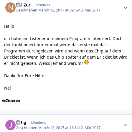
Nel Zur
Members
Geschrieben
March 12, 2017 at 09:59
12. Mär 2017
Hallo
ich habe ein Listener in meinem Programm integriert. Doch
der funktioniert nur einmal wenn das erste mal das
Programm durchgelesen wird und wenn das Chip auf dem
Bricklet ist. Wenn ich das Chip später auf dem Bricklet ist wird
er nicht gelesen. Weiss jemand warum?
Danke für Eure Hilfe
Nel
Zitieren
Author stats
JoBig
Members
Geschrieben
March 12, 2017 at 16:14
12. Mär 2017