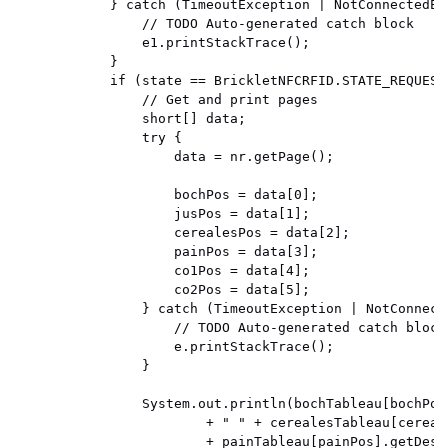
			} catch (TimeoutException | NotConnectedException e1) {

				// TODO Auto-generated catch block

				e1.printStackTrace();

			}

			if (state == BrickletNFCRFID.STATE_REQUEST_PAGE_READY) {

				// Get and print pages

				short[] data;

				try {

					data = nr.getPage();

					bochPos = data[0];

					jusPos = data[1];

					cerealesPos = data[2];

					painPos = data[3];

					co1Pos = data[4];

					co2Pos = data[5];

				} catch (TimeoutException | NotConnectedException e) {

					// TODO Auto-generated catch block

					e.printStackTrace();

				}

				System.out.println(bochTableau[bochPos].getDescription() + " " + jusTableau[jusPos].getDescription()

						+ " " + cerealesTableau[cerealesPos].getDescription() + " "

						+ painTableau[painPos].getDescription() + " " + confitureTableau[co1Pos].getDescription()
