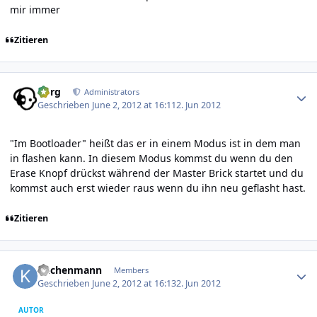
mir immer
Zitieren
Author stats
borg
Administrators
Geschrieben
June 2, 2012 at 16:11
2. Jun 2012
"Im Bootloader" heißt das er in einem Modus ist in dem man
in flashen kann. In diesem Modus kommst du wenn du den
Erase Knopf drückst während der Master Brick startet und du
kommst auch erst wieder raus wenn du ihn neu geflasht hast.
Zitieren
Author stats
kuchenmann
Members
Geschrieben
June 2, 2012 at 16:13
2. Jun 2012
AUTOR