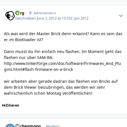
Author stats
borg
Administrators
Geschrieben
June 2, 2012 at 15:10
2. Jun 2012
Als was wird der Master Brick denn erkannt? Kann es sein das
er im Bootloader ist?
Dann musst du ihn einfach neu flashen. Im Moment geht das
flashen nur über SAM-BA:
http://www.tinkerforge.com/doc/Software/Firmwares_And_Plu
gins.html#flash-firmware-on-a-brick
wir arbeiten aber gerade dadran das flashen von Bricks auf
dem Brick Viewer beizubringen, das werden wir sehr
wahrscheinlich schon Montag veröffentlichen!
Zitieren
Author stats
kuchenmann
Members