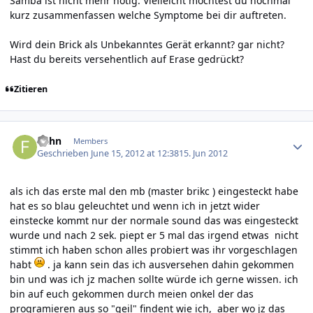
Samba ist nicht mehr nötig. Vielleicht möchtest du nochmal
kurz zusammenfassen welche Symptome bei dir auftreten.
Wird dein Brick als Unbekanntes Gerät erkannt? gar nicht?
Hast du bereits versehentlich auf Erase gedrückt?
Zitieren
Author stats
fjahn
Members
Geschrieben
June 15, 2012 at 12:38
15. Jun 2012
als ich das erste mal den mb (master brikc ) eingesteckt habe
hat es so blau geleuchtet und wenn ich in jetzt wider
einstecke kommt nur der normale sound das was eingesteckt
wurde und nach 2 sek. piept er 5 mal das irgend etwas nicht
stimmt ich haben schon alles probiert was ihr vorgeschlagen
habt
. ja kann sein das ich ausversehen dahin gekommen
bin und was ich jz machen sollte würde ich gerne wissen. ich
bin auf euch gekommen durch meien onkel der das
programieren aus so "geil" findent wie ich, aber wo jz das