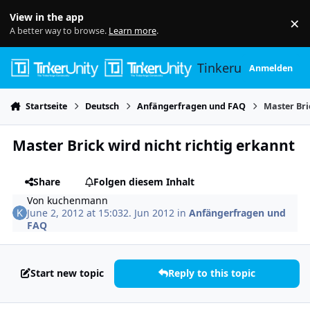
Skip to content
View in the app
×
Di
A better way to browse.
Learn more
.
Tinkerunity
Anmelden
Startseite
Deutsch
Anfängerfragen und FAQ
Master Bri
Master Brick wird nicht richtig erkannt
Share
Folgen diesem Inhalt
Von
kuchenmann
June 2, 2012 at 15:03
2. Jun 2012
in
Anfängerfragen und
FAQ
Start new topic
Reply to this topic
Author stats