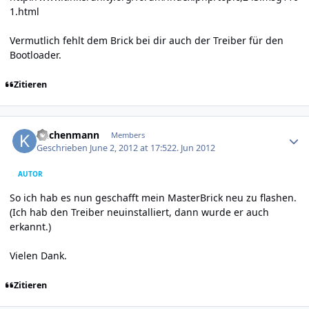
1.html
Vermutlich fehlt dem Brick bei dir auch der Treiber für den
Bootloader.
Zitieren
Author stats
kuchenmann
Members
Geschrieben
June 2, 2012 at 17:52
2. Jun 2012
AUTOR
So ich hab es nun geschafft mein MasterBrick neu zu flashen.
(Ich hab den Treiber neuinstalliert, dann wurde er auch
erkannt.)
Vielen Dank.
Zitieren