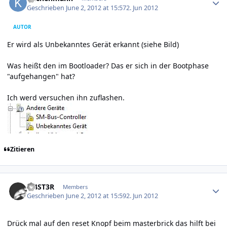
Geschrieben
June 2, 2012 at 15:57
2. Jun 2012
AUTOR
Er wird als Unbekanntes Gerät erkannt (siehe Bild)
Was heißt den im Bootloader? Das er sich in der Bootphase
"aufgehangen" hat?
Ich werd versuchen ihn zuflashen.
Zitieren
Author stats
M4ST3R
Members
Geschrieben
June 2, 2012 at 15:59
2. Jun 2012
Drück mal auf den reset Knopf beim masterbrick das hilft bei