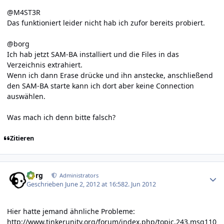
@M4ST3R
Das funktioniert leider nicht hab ich zufor bereits probiert.
@borg
Ich hab jetzt SAM-BA installiert und die Files in das
Verzeichnis extrahiert.
Wenn ich dann Erase drücke und ihn anstecke, anschließend
den SAM-BA starte kann ich dort aber keine Connection
auswählen.
Was mach ich denn bitte falsch?
Zitieren
Author stats
borg
Administrators
Geschrieben
June 2, 2012 at 16:58
2. Jun 2012
Hier hatte jemand ähnliche Probleme:
http://www.tinkerunity.org/forum/index.php/topic,243.msg110