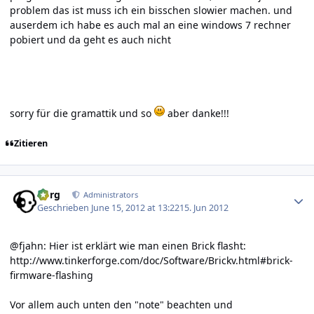
problem das ist muss ich ein bisschen slowier machen. und
auserdem ich habe es auch mal an eine windows 7 rechner
pobiert und da geht es auch nicht
sorry für die gramattik und so
aber danke!!!
Zitieren
Author stats
borg
Administrators
Geschrieben
June 15, 2012 at 13:22
15. Jun 2012
@fjahn: Hier ist erklärt wie man einen Brick flasht:
http://www.tinkerforge.com/doc/Software/Brickv.html#brick-
firmware-flashing
Vor allem auch unten den "note" beachten und