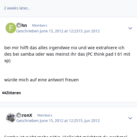
2 weeks later...
Author stats
fjahn
Members
Geschrieben
June 15, 2012 at 12:23
15. Jun 2012
bei mir hilft das alles irgendwie nix und wie extrahiere ich
des bei samba oder was meinst ihr das (PC think pad t 61 mit
xp)
würde mich auf eine antwort freuen
Zitieren
Author stats
AuronX
Members
Geschrieben
June 15, 2012 at 12:25
15. Jun 2012