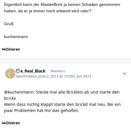
Eigentlich kann der MasterBrick ja keinen Schaden genommen
haben, da er ja immer noch erkannt wird oder?
Gruß
kuchenmann
Zitieren
Author stats
The_Real_Black
Members
Geschrieben
June 2, 2012 at 15:09
2. Jun 2012
@kuchenmann: Stecke mal alle Bricklets ab und starte den
brickv.
Wenn dass nichtg klappt starte den brickd mal neu. Bei ein
paar Problemen hat mir das geholfen.
Zitieren