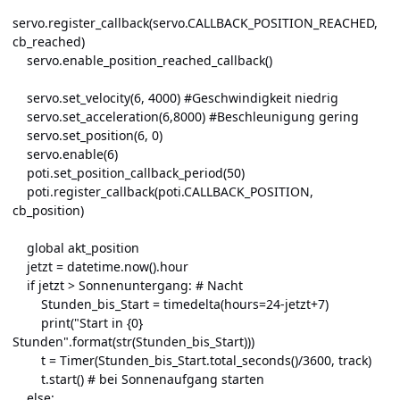
servo.register_callback(servo.CALLBACK_POSITION_REACHED,
cb_reached)
servo.enable_position_reached_callback()
servo.set_velocity(6, 4000) #Geschwindigkeit niedrig
servo.set_acceleration(6,8000) #Beschleunigung gering
servo.set_position(6, 0)
servo.enable(6)
poti.set_position_callback_period(50)
poti.register_callback(poti.CALLBACK_POSITION,
cb_position)
global akt_position
jetzt = datetime.now().hour
if jetzt > Sonnenuntergang: # Nacht
Stunden_bis_Start = timedelta(hours=24-jetzt+7)
print("Start in {0}
Stunden".format(str(Stunden_bis_Start)))
t = Timer(Stunden_bis_Start.total_seconds()/3600, track)
t.start() # bei Sonnenaufgang starten
else: