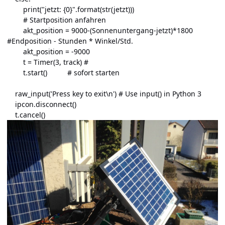
print("jetzt: {0}".format(str(jetzt)))
# Startposition anfahren
akt_position = 9000-(Sonnenuntergang-jetzt)*1800
#Endposition - Stunden * Winkel/Std.
akt_position = -9000
t = Timer(3, track) #
t.start() # sofort starten
raw_input('Press key to exit\n') # Use input() in Python 3
ipcon.disconnect()
t.cancel()