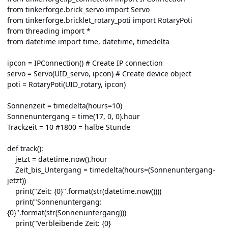
from tinkerforge.brick_servo import Servo
from tinkerforge.bricklet_rotary_poti import RotaryPoti
from threading import *
from datetime import time, datetime, timedelta
ipcon = IPConnection() # Create IP connection
servo = Servo(UID_servo, ipcon) # Create device object
poti = RotaryPoti(UID_rotary, ipcon)
Sonnenzeit = timedelta(hours=10)
Sonnenuntergang = time(17, 0, 0).hour
Trackzeit = 10 #1800 = halbe Stunde
def track():
jetzt = datetime.now().hour
Zeit_bis_Untergang = timedelta(hours=(Sonnenuntergang-
jetzt))
print("Zeit: {0}".format(str(datetime.now())))
print("Sonnenuntergang:
{0}".format(str(Sonnenuntergang)))
print("Verbleibende Zeit: {0}