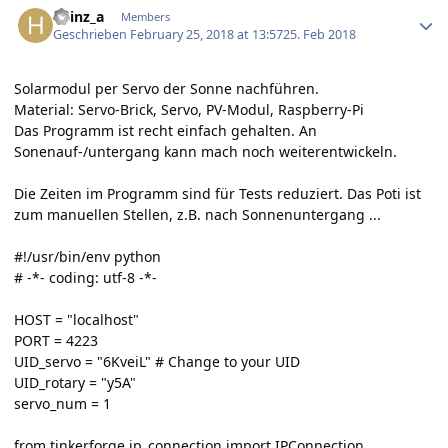
heinz_a
Members
Geschrieben
February 25, 2018 at 13:57
25. Feb 2018
Solarmodul per Servo der Sonne nachführen.
Material: Servo-Brick, Servo, PV-Modul, Raspberry-Pi
Das Programm ist recht einfach gehalten. An
Sonenauf-/untergang kann mach noch weiterentwickeln.
Die Zeiten im Programm sind für Tests reduziert. Das Poti ist
zum manuellen Stellen, z.B. nach Sonnenuntergang ...
#!/usr/bin/env python
# -*- coding: utf-8 -*-
HOST = "localhost"
PORT = 4223
UID_servo = "6KveiL" # Change to your UID
UID_rotary = "y5A"
servo_num = 1
from tinkerforge.ip_connection import IPConnection