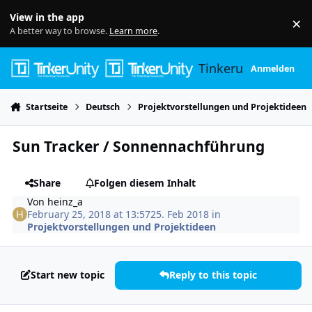
Skip to content
View in the app
×
Di
A better way to browse.
Learn more
.
Tinkerunity
Anmelden
Startseite
Deutsch
Projektvorstellungen und Projektideen
Sun Tracker / Sonnennachführung
Share
Folgen diesem Inhalt
Von
heinz_a
February 25, 2018 at 13:57
25. Feb 2018
in
Projektvorstellungen und Projektideen
Start new topic
Reply to this topic
Author stats