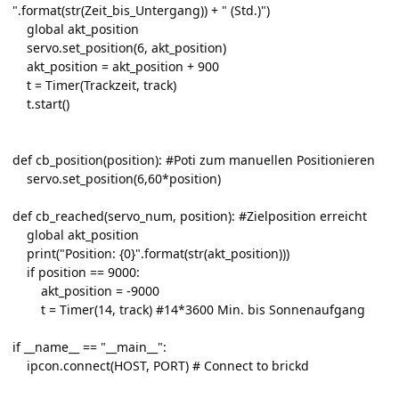
".format(str(Zeit_bis_Untergang)) + " (Std.)")
global akt_position
servo.set_position(6, akt_position)
akt_position = akt_position + 900
t = Timer(Trackzeit, track)
t.start()
def cb_position(position): #Poti zum manuellen Positionieren
servo.set_position(6,60*position)
def cb_reached(servo_num, position): #Zielposition erreicht
global akt_position
print("Position: {0}".format(str(akt_position)))
if position == 9000:
akt_position = -9000
t = Timer(14, track) #14*3600 Min. bis Sonnenaufgang
if __name__ == "__main__":
ipcon.connect(HOST, PORT) # Connect to brickd