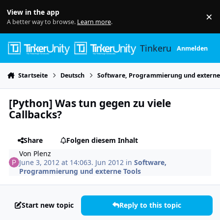
Skip to content
View in the app
×
Di
A better way to browse.
Learn more
.
Tinkerunity
Anmelden
Startseite
Deutsch
Software, Programmierung und externe
[Python] Was tun gegen zu viele
Callbacks?
Share
Folgen diesem Inhalt
Von
Plenz
June 3, 2012 at 14:06
3. Jun 2012
in
Software,
Programmierung und externe Tools
Start new topic
Reply to this topic