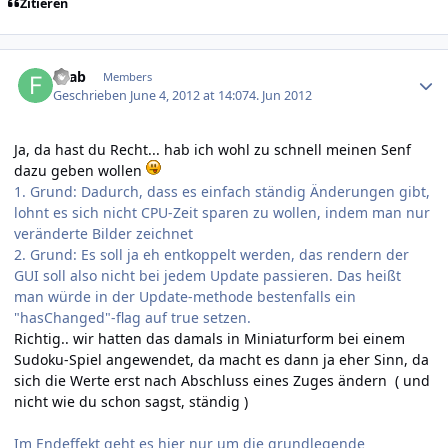
Zitieren
Author stats
Faab
Members
Geschrieben
June 4, 2012 at 14:07
4. Jun 2012
Ja, da hast du Recht... hab ich wohl zu schnell meinen Senf
dazu geben wollen
1. Grund: Dadurch, dass es einfach ständig Änderungen gibt,
lohnt es sich nicht CPU-Zeit sparen zu wollen, indem man nur
veränderte Bilder zeichnet
2. Grund: Es soll ja eh entkoppelt werden, das rendern der
GUI soll also nicht bei jedem Update passieren. Das heißt
man würde in der Update-methode bestenfalls ein
"hasChanged"-flag auf true setzen.
Richtig.. wir hatten das damals in Miniaturform bei einem
Sudoku-Spiel angewendet, da macht es dann ja eher Sinn, da
sich die Werte erst nach Abschluss eines Zuges ändern ( und
nicht wie du schon sagst, ständig )
Im Endeffekt geht es hier nur um die grundlegende