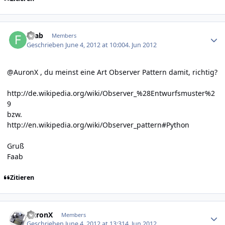
Author stats
Faab
Members
Geschrieben
June 4, 2012 at 10:00
4. Jun 2012
@AuronX , du meinst eine Art Observer Pattern damit, richtig?
http://de.wikipedia.org/wiki/Observer_%28Entwurfsmuster%2
9
bzw.
http://en.wikipedia.org/wiki/Observer_pattern#Python
Gruß
Faab
Zitieren
Author stats
AuronX
Members
Geschrieben
June 4, 2012 at 13:31
4. Jun 2012