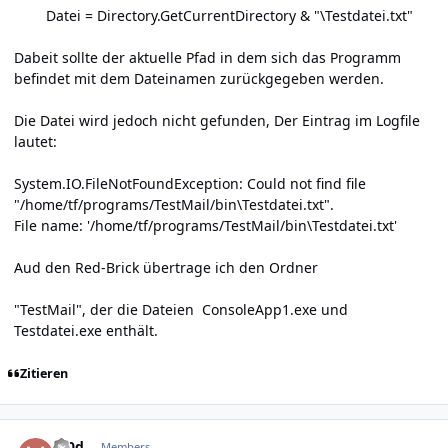
Datei = Directory.GetCurrentDirectory & "\Testdatei.txt"
Dabeit sollte der aktuelle Pfad in dem sich das Programm
befindet mit dem Dateinamen zurückgegeben werden.
Die Datei wird jedoch nicht gefunden, Der Eintrag im Logfile
lautet:
System.IO.FileNotFoundException: Could not find file
"/home/tf/programs/TestMail/bin\Testdatei.txt".
File name: '/home/tf/programs/TestMail/bin\Testdatei.txt'
Aud den Red-Brick übertrage ich den Ordner
"TestMail", der die Dateien ConsoleApp1.exe und
Testdatei.exe enthält.
Zitieren
Author stats
m0d
Members