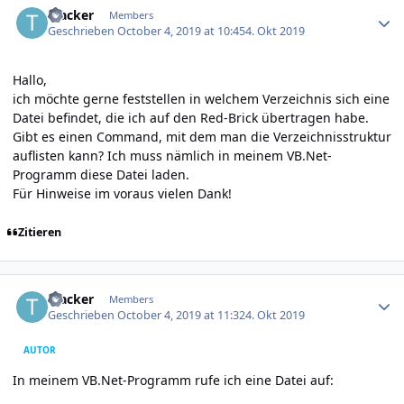
Tracker
Members
Geschrieben
October 4, 2019 at 10:45
4. Okt 2019
Hallo,
ich möchte gerne feststellen in welchem Verzeichnis sich eine
Datei befindet, die ich auf den Red-Brick übertragen habe.
Gibt es einen Command, mit dem man die Verzeichnisstruktur
auflisten kann? Ich muss nämlich in meinem VB.Net-
Programm diese Datei laden.
Für Hinweise im voraus vielen Dank!
Zitieren
Author stats
Tracker
Members
Geschrieben
October 4, 2019 at 11:32
4. Okt 2019
AUTOR
In meinem VB.Net-Programm rufe ich eine Datei auf: