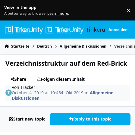
Skip to content
View in the app
×
Di
A better way to browse.
Learn more
.
Tinkerunity
Anmelden
Startseite
Deutsch
Allgemeine Diskussionen
Verzeichni
Verzeichnisstruktur auf dem Red-Brick
Share
Folgen diesem Inhalt
Von
Tracker
October 4, 2019 at 10:45
4. Okt 2019
in
Allgemeine
Diskussionen
Start new topic
Reply to this topic
Author stats