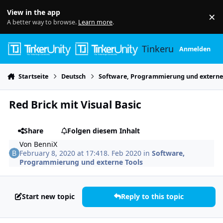
Skip to content
View in the app
×
Di
A better way to browse.
Learn more
.
Tinkerunity
Anmelden
Startseite
Deutsch
Software, Programmierung und externe
Red Brick mit Visual Basic
Share
Folgen diesem Inhalt
Von
BenniX
February 8, 2020 at 17:41
8. Feb 2020
in
Software,
Programmierung und externe Tools
Start new topic
Reply to this topic
Author stats