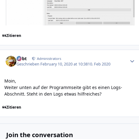
Zitieren
Author stats
rtrbt
Administrators
Geschrieben
February 10, 2020 at 10:38
10. Feb 2020
Moin,
Weiter unten auf der Programmseite gibt es einen Logs-
Abschnitt. Steht in den Logs etwas hilfreiches?
Zitieren
Join the conversation