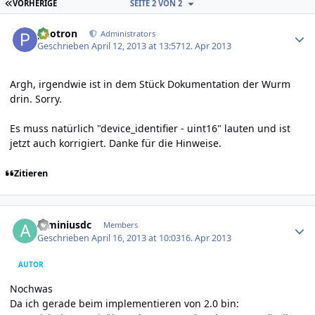
ERSTE SEITE
VORHERIGE
SEITE 2 VON 2
Author stats
photron
Administrators
Geschrieben
April 12, 2013 at 13:57
12. Apr 2013
Argh, irgendwie ist in dem Stück Dokumentation der Wurm
drin. Sorry.
Es muss natürlich "device_identifier - uint16" lauten und ist
jetzt auch korrigiert. Danke für die Hinweise.
Zitieren
Author stats
arminiusdc
Members
Geschrieben
April 16, 2013 at 10:03
16. Apr 2013
AUTOR
Nochwas
Da ich gerade beim implementieren von 2.0 bin: