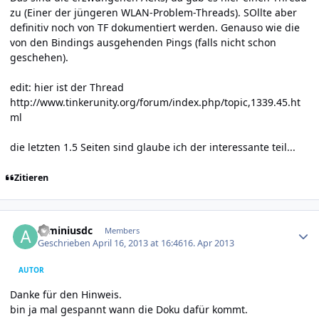
zu (Einer der jüngeren WLAN-Problem-Threads). SOllte aber
definitiv noch von TF dokumentiert werden. Genauso wie die
von den Bindings ausgehenden Pings (falls nicht schon
geschehen).
edit: hier ist der Thread
http://www.tinkerunity.org/forum/index.php/topic,1339.45.ht
ml
die letzten 1.5 Seiten sind glaube ich der interessante teil...
Zitieren
Author stats
arminiusdc
Members
Geschrieben
April 16, 2013 at 16:46
16. Apr 2013
AUTOR
Danke für den Hinweis.
bin ja mal gespannt wann die Doku dafür kommt.