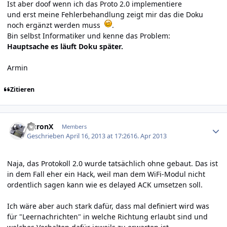
Ist aber doof wenn ich das Proto 2.0 implementiere
und erst meine Fehlerbehandlung zeigt mir das die Doku
noch ergänzt werden muss
.
Bin selbst Informatiker und kenne das Problem:
Hauptsache es läuft Doku später.
Armin
Zitieren
Author stats
AuronX
Members
Geschrieben
April 16, 2013 at 17:26
16. Apr 2013
Naja, das Protokoll 2.0 wurde tatsächlich ohne gebaut. Das ist
in dem Fall eher ein Hack, weil man dem WiFi-Modul nicht
ordentlich sagen kann wie es delayed ACK umsetzen soll.
Ich wäre aber auch stark dafür, dass mal definiert wird was
für "Leernachrichten" in welche Richtung erlaubt sind und