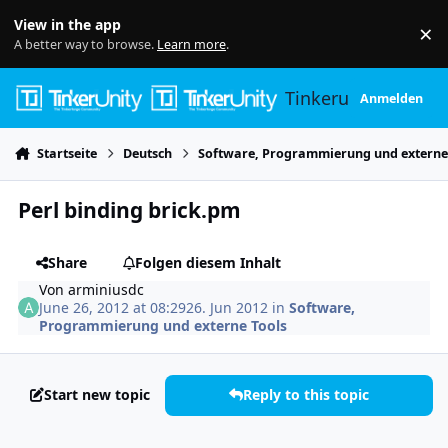
Skip to content
View in the app
×
Di
A better way to browse.
Learn more
.
Tinkerunity
Anmelden
Startseite
Deutsch
Software, Programmierung und externe
Perl binding brick.pm
Share
Folgen diesem Inhalt
Von
arminiusdc
June 26, 2012 at 08:29
26. Jun 2012
in
Software,
Programmierung und externe Tools
Start new topic
Reply to this topic