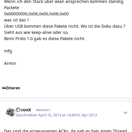
Wenn ich den Stack über wlan ansprechen kommen ständig
Packete
0x00000000,0x08,0x00,0x08,0x00
was ist das ?
Über USB kommen diese Pakete nicht. Wo ist die Doku dazu ?
Sieht aus wie keep-alive oder so.
Beim Proto 1.0 gab es diese Pakete nicht.
mfg
Armin
Zitieren
Author stats
AuronX
Members
Geschrieben
April 16, 2013 at 14:40
16. Apr 2013
Das sind die erzwungenen ACKs, da gab es hier einen Thread