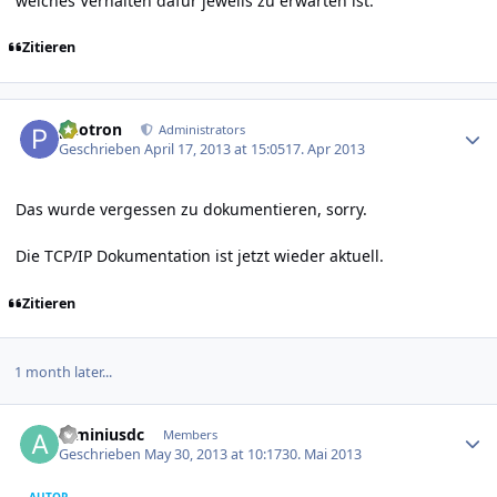
welches Verhalten dafür jeweils zu erwarten ist.
Zitieren
Author stats
photron
Administrators
Geschrieben
April 17, 2013 at 15:05
17. Apr 2013
Das wurde vergessen zu dokumentieren, sorry.
Die TCP/IP Dokumentation ist jetzt wieder aktuell.
Zitieren
1 month later...
Author stats
arminiusdc
Members
Geschrieben
May 30, 2013 at 10:17
30. Mai 2013
AUTOR