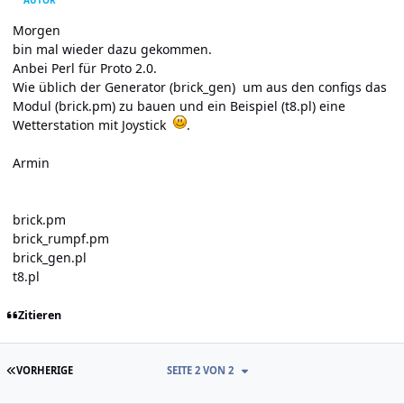
Morgen
bin mal wieder dazu gekommen.
Anbei Perl für Proto 2.0.
Wie üblich der Generator (brick_gen) um aus den configs das
Modul (brick.pm) zu bauen und ein Beispiel (t8.pl) eine
Wetterstation mit Joystick
.
Armin
brick.pm
brick_rumpf.pm
brick_gen.pl
t8.pl
Zitieren
ERSTE SEITE
VORHERIGE
SEITE 2 VON 2