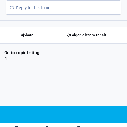
Reply to this topic...
Share
Folgen diesem Inhalt
Go to topic listing
Light Mode
Dark Mode
System Preference
f
i
x
y