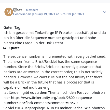
Author stats
maat
Members
Geschrieben
January 19, 2021 at 06:18
19. Jan 2021
Guten Tag,
ich bin gerade mit Tinkerforge IP Protokoll beschäftigt und da
bin ich über die Sequence number gestolpert und habe
hierzu eine Frage. In der Doku steht
Quote
The sequence number is incremented with every packet send.
The answer from a Brick/Bricklet has the same sequence
number. Since the Bricks/Bricklets currently guarantee that
packets are answered in the correct order, this is not strictly
needed. However, we can't rule out the possibility that there
will be a Brick in the future that has a processor that is
capable of real multitasking.
außerdem gibt es zu dem Thema noch den Post von photron
hier
https://www.tinkerunity.org/topic/2800-sequence-
number/?do=findComment&comment=18570
.
So viel zur Ausgangslage. Nun zu meiner Sache: Wie photron