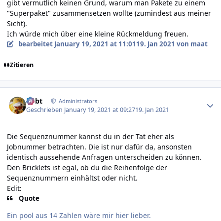
gibt vermutlich keinen Grund, warum man Pakete zu einem
"Superpaket" zusammensetzen wollte (zumindest aus meiner
Sicht).
Ich würde mich über eine kleine Rückmeldung freuen.
bearbeitet
January 19, 2021 at 11:01
19. Jan 2021
von maat
Zitieren
Author stats
rtrbt
Administrators
Geschrieben
January 19, 2021 at 09:27
19. Jan 2021
Die Sequenznummer kannst du in der Tat eher als
Jobnummer betrachten. Die ist nur dafür da, ansonsten
identisch aussehende Anfragen unterscheiden zu können.
Den Bricklets ist egal, ob du die Reihenfolge der
Sequenznummern einhältst oder nicht.
Edit:
Quote
Ein pool aus 14 Zahlen wäre mir hier lieber.