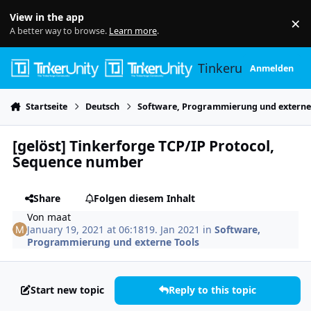
Skip to content
View in the app
×
Di
A better way to browse.
Learn more
.
Tinkerunity
Anmelden
Startseite
Deutsch
Software, Programmierung und externe
[gelöst] Tinkerforge TCP/IP Protocol,
Sequence number
Share
Folgen diesem Inhalt
Von
maat
January 19, 2021 at 06:18
19. Jan 2021
in
Software,
Programmierung und externe Tools
Start new topic
Reply to this topic