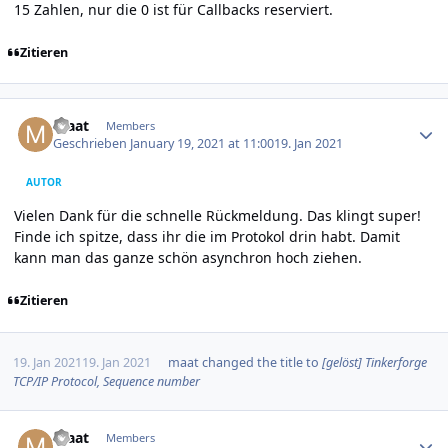
15 Zahlen, nur die 0 ist für Callbacks reserviert.
Zitieren
Author stats
maat
Members
Geschrieben
January 19, 2021 at 11:00
19. Jan 2021
AUTOR
Vielen Dank für die schnelle Rückmeldung. Das klingt super!
Finde ich spitze, dass ihr die im Protokol drin habt. Damit
kann man das ganze schön asynchron hoch ziehen.
Zitieren
19. Jan 2021
19. Jan 2021
maat
changed the title to
[gelöst] Tinkerforge
TCP/IP Protocol, Sequence number
Author stats
maat
Members