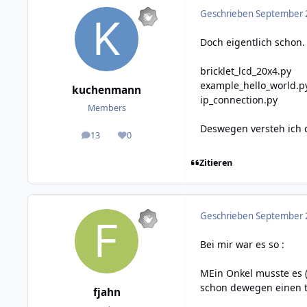
Geschrieben
September 2
Doch eigentlich schon.
bricklet_lcd_20x4.py
example_hello_world.p
kuchenmann
ip_connection.py
Members
Deswegen versteh ich da
13
0
posts
Reputation
Zitieren
Geschrieben
September 2
Bei mir war es so :
MEin Onkel musste es (
schon dewegen einen 
fjahn