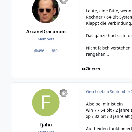
Leute, eine Bitte, wenn
Rechner / 64-Bit-Syste
Klappt die Verbindung,
ArcaneDraconum
Das ganze hört sich fü
Members
Nicht falsch verstehen
456
0
posts
Reputation
rangehen...
Zitieren
Geschrieben
September 2
Also bei mir ist ein
win 7 / 64 bit / 2 
xp / 32 bit / 3 jahre al
fjahn
Auf beiden funktioniert