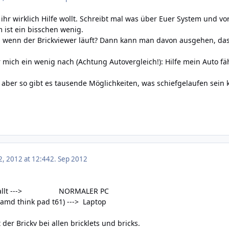
 ihr wirklich Hilfe wollt. Schreibt mal was über Euer System und vo
m ist ein bisschen wenig.
 wenn der Brickviewer läuft? Dann kann man davon ausgehen, dass 
r mich ein wenig nach (Achtung Autovergleich!): Hilfe mein Auto fä
, aber so gibt es tausende Möglichkeiten, was schiefgelaufen sein
, 2012 at 12:44
2. Sep 2012
jahre allt ---> NORMALER PC
t (amd think pad t61) ---> Laptop
 der Brickv bei allen bricklets und bricks.