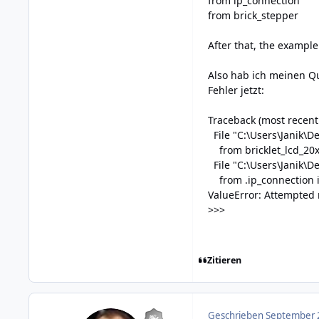
from ip_connection
from brick_stepper
After that, the exampl
Also hab ich meinen Qu
Fehler jetzt:
Traceback (most recent c
File "C:\Users\Janik\D
from bricklet_lcd_20
File "C:\Users\Janik\De
from .ip_connection i
ValueError: Attempted 
>>>
Zitieren
Geschrieben
September 2