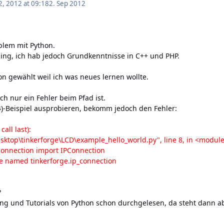
, 2012 at 09:18
2. Sep 2012
oblem mit Python.
ling, ich hab jedoch Grundkenntnisse in C++ und PHP.
n gewählt weil ich was neues lernen wollte.
ch nur ein Fehler beim Pfad ist.
4)-Beispiel ausprobieren, bekomm jedoch den Fehler:
all last):
esktop\tinkerforge\LCD\example_hello_world.py", line 8, in <modul
onnection import IPConnection
e named tinkerforge.ip_connection
?
ung und Tutorials von Python schon durchgelesen, da steht dann ab