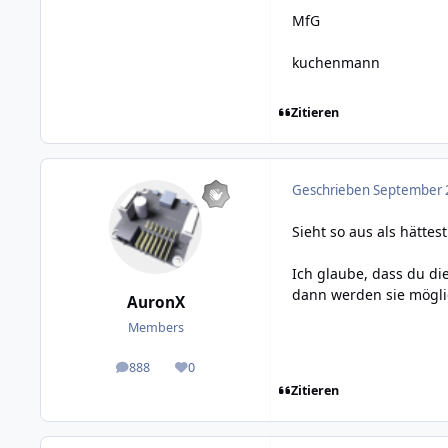
MfG
kuchenmann
Zitieren
Geschrieben
September 2
Sieht so aus als hättes
Ich glaube, dass du di
dann werden sie mögli
AuronX
Members
888
0
posts
Reputation
Zitieren