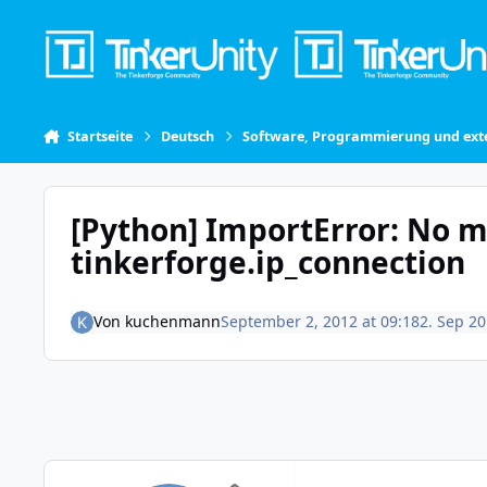
Skip to content
Startseite
Deutsch
Software, Programmierung und exte
[Python] ImportError: No
tinkerforge.ip_connection
Von
kuchenmann
September 2, 2012 at 09:18
2. Sep 2