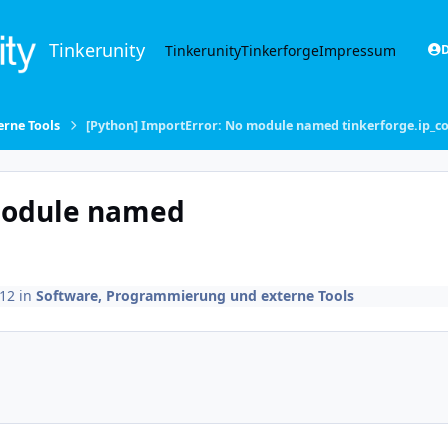
Tinkerunity
Tinkerunity
Tinkerforge
Impressum
D
rne Tools
[Python] ImportError: No module named tinkerforge.ip_c
 module named
012
in
Software, Programmierung und externe Tools