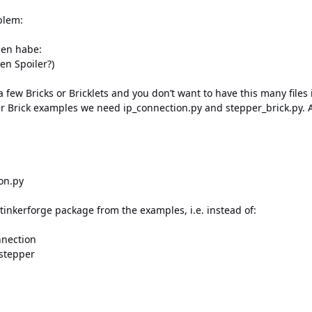
blem:
den habe:
en Spoiler?)
a few Bricks or Bricklets and you don’t want to have this many files 
r Brick examples we need ip_connection.py and stepper_brick.py. Af
on.py
tinkerforge package from the examples, i.e. instead of:
nnection
_stepper