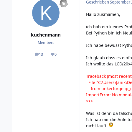
Geschrieben
September 2
Hallo zusmamen,
ich hab ein kleines Pr
Bei Python bin ich Neu
kuchenmann
Members
Ich habe bewusst Pytho
13
0
posts
Reputation
Ich glaub dass es einfa
Ich wollte das LCD(20x
Traceback (most recent c
File "C:\Users\Janik\D
from tinkerforge.ip_c
ImportError: No modul
>>>
Was ist denn da falsch
Ich hab mir die Anleit
nicht läuft