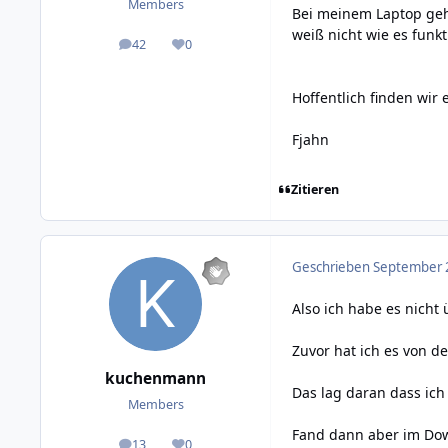
Members
Bei meinem Laptop geht
weiß nicht wie es funkt
42
0
posts
Reputation
Hoffentlich finden wir
Fjahn
Zitieren
Geschrieben
September 2
Also ich habe es nicht 
Zuvor hat ich es von d
kuchenmann
Das lag daran dass ich
Members
Fand dann aber im Down
13
0