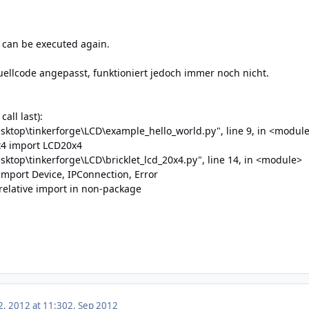
e can be executed again.
ellcode angepasst, funktioniert jedoch immer noch nicht.
all last):
esktop\tinkerforge\LCD\example_hello_world.py", line 9, in <modul
x4 import LCD20x4
sktop\tinkerforge\LCD\bricklet_lcd_20x4.py", line 14, in <module>
mport Device, IPConnection, Error
relative import in non-package
, 2012 at 11:30
2. Sep 2012