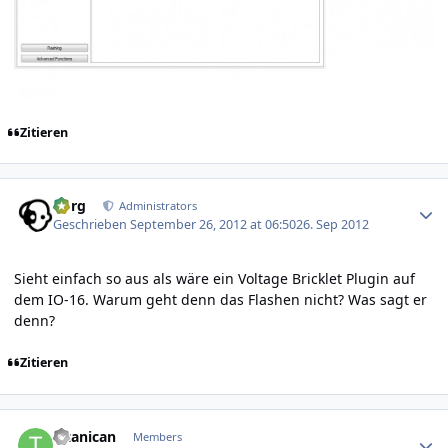
Zitieren
Author stats
borg
Administrators
Geschrieben
September 26, 2012 at 06:50
26. Sep 2012
Sieht einfach so aus als wäre ein Voltage Bricklet Plugin auf
dem IO-16. Warum geht denn das Flashen nicht? Was sagt er
denn?
Zitieren
Author stats
Titanican
Members