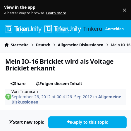
Skip to content
View in the app
×
Di
A better way to browse.
Learn more
.
Tinkerunity
Anmelden
Startseite
Deutsch
Allgemeine Diskussionen
Mein IO-16 
Mein IO-16 Bricklet wird als Voltage
Bricklet erkannt
Share
Folgen diesem Inhalt
Von
Titanican
September 26, 2012 at 00:41
26. Sep 2012
in
Allgemeine
Diskussionen
Start new topic
Reply to this topic