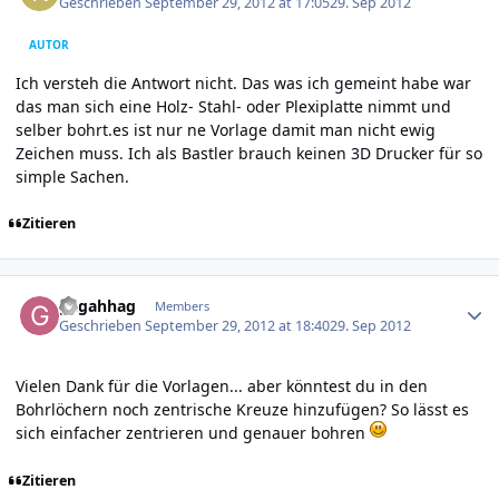
Geschrieben
September 29, 2012 at 17:05
29. Sep 2012
AUTOR
Ich versteh die Antwort nicht. Das was ich gemeint habe war
das man sich eine Holz- Stahl- oder Plexiplatte nimmt und
selber bohrt.es ist nur ne Vorlage damit man nicht ewig
Zeichen muss. Ich als Bastler brauch keinen 3D Drucker für so
simple Sachen.
Zitieren
Author stats
gagahhag
Members
Geschrieben
September 29, 2012 at 18:40
29. Sep 2012
Vielen Dank für die Vorlagen... aber könntest du in den
Bohrlöchern noch zentrische Kreuze hinzufügen? So lässt es
sich einfacher zentrieren und genauer bohren
Zitieren