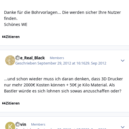
Danke für die Bohrvorlagen... Die werden sicher Ihre Nutzer
finden.
Schönes WE
Zitieren
Author stats
The_Real_Black
Members
Geschrieben
September 29, 2012 at 16:16
29. Sep 2012
...und schon wieder muss ich daran denken, dass 3D Drucker
nur mehr 2000€ Kosten können + 50€ je Kilo Material. Als
Bastler würde es sich lohnen sich sowas anzuschaffen oder?
Zitieren
Author stats
Kevin
Members