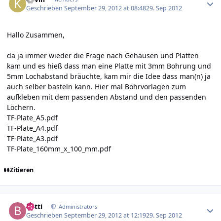
Geschrieben
September 29, 2012 at 08:48
29. Sep 2012
Hallo Zusammen,
da ja immer wieder die Frage nach Gehäusen und Platten
kam und es hieß dass man eine Platte mit 3mm Bohrung und
5mm Lochabstand bräuchte, kam mir die Idee dass man(n) ja
auch selber basteln kann. Hier mal Bohrvorlagen zum
aufkleben mit dem passenden Abstand und den passenden
Löchern.
TF-Plate_A5.pdf
TF-Plate_A4.pdf
TF-Plate_A3.pdf
TF-Plate_160mm_x_100_mm.pdf
Zitieren
Author stats
batti
Administrators
Geschrieben
September 29, 2012 at 12:19
29. Sep 2012