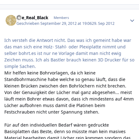
Author stats
The_Real_Black
Members
Geschrieben
September 29, 2012 at 19:06
29. Sep 2012
Ich versteh die Antwort nicht. Das was ich gemeint habe war
das man sich eine Holz- Stahl- oder Plexiplatte nimmt und
selber bohrt.es ist nur ne Vorlage damit man nicht ewig
Zeichen muss. Ich als Bastler brauch keinen 3D Drucker für so
simple Sachen.
Mir helfen keine Bohrvorlagen, da ich keine
Standbohrmaschine habe welche so genau läuft, dass die
kleinen Brücken zwischen den Bohrlöchern nicht brechen.
Von der Genauigkeit der Löcher mal ganz abgesehen... meist
läuft mein Bohrer etwas davon, dass ich mindestens auf 4mm
Löcher aufbohren muss damit die Platinen beim
Festschrauben nicht unter Spannung stehen.
Für auf den individuellen Bedarf wären gedruckte
Basisplatten das Beste, denn so müsste man kein masives
Material bearbeiten damit Löcher rein kommen sondern das