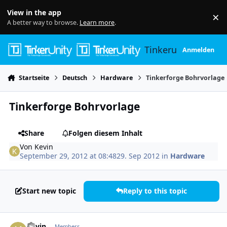
Skip to content
View in the app
×
Di
A better way to browse.
Learn more
.
Tinkerunity
Anmelden
Startseite
Deutsch
Hardware
Tinkerforge Bohrvorlage
Tinkerforge Bohrvorlage
Share
Folgen diesem Inhalt
Von
Kevin
September 29, 2012 at 08:48
29. Sep 2012
in
Hardware
Start new topic
Reply to this topic
Author stats
Kevin
Members