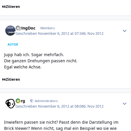
Zitieren
Author stats
FlyingDoc
Members
Geschrieben
November 6, 2012 at 07:34
6. Nov 2012
AUTOR
Jupp hab ich. Sogar mehrfach.
Die ganzen Drehungen passen nicht.
Egal welche Achse.
Zitieren
Author stats
borg
Administrators
Geschrieben
November 6, 2012 at 08:08
6. Nov 2012
Inwiefern passen sie nicht? Passt denn die Darstellung im
Brick Viewer? Wenn nicht, sag mal ein Beispiel wo sie wie