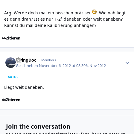
Arg! Werde doch mal ein bisschen präziser
. Wie nah liegt
es denn dran? Ist es nur 1-2° daneben oder weit daneben?
Kannst du mal deine Kalibrierung anhängen?
Zitieren
Author stats
FlyingDoc
Members
Geschrieben
November 6, 2012 at 08:30
6. Nov 2012
AUTOR
Liegt weit daneben.
Zitieren
Join the conversation