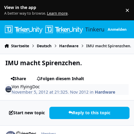
Skip to content
View in the app
×
Di
A better way to browse.
Learn more
.
Tinkerunity
Anmelden
Startseite
Deutsch
Hardware
IMU macht Spirenzchen.
IMU macht Spirenzchen.
Share
Folgen diesem Inhalt
Von
FlyingDoc
November 5, 2012 at 21:32
5. Nov 2012
in
Hardware
Start new topic
Reply to this topic
Author stats
FlyingDoc
Members