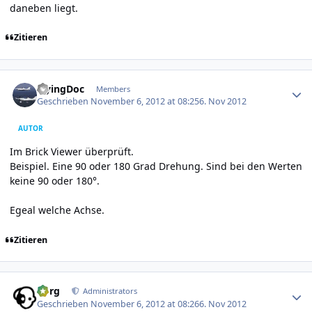
daneben liegt.
Zitieren
Author stats
FlyingDoc
Members
Geschrieben
November 6, 2012 at 08:25
6. Nov 2012
AUTOR
Im Brick Viewer überprüft.
Beispiel. Eine 90 oder 180 Grad Drehung. Sind bei den Werten
keine 90 oder 180°.
Egeal welche Achse.
Zitieren
Author stats
borg
Administrators
Geschrieben
November 6, 2012 at 08:26
6. Nov 2012