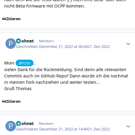
nicht-Beta Firmware mit OCPP kommen.
Zitieren
Author stats
poohnet
Members
Geschrieben
December 21, 2022 at 06:26
21. Dez 2022
Moin
,
@rtrbt
vielen Dank für die Rückmeldung. Sind denn alle relevanten
Commits auch im GitHub-Repo? Dann würde ich die nochmal
in meinen Fork nachziehen und weiter testen...
Gruß Thomas
Zitieren
Author stats
poohnet
Members
Geschrieben
December 21, 2022 at 14:49
21. Dez 2022