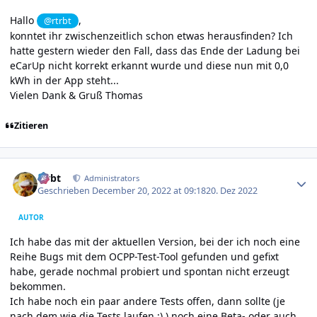
Hallo
,
@rtrbt
konntet ihr zwischenzeitlich schon etwas herausfinden? Ich
hatte gestern wieder den Fall, dass das Ende der Ladung bei
eCarUp nicht korrekt erkannt wurde und diese nun mit 0,0
kWh in der App steht...
Vielen Dank & Gruß Thomas
Zitieren
Author stats
rtrbt
Administrators
Geschrieben
December 20, 2022 at 09:18
20. Dez 2022
AUTOR
Ich habe das mit der aktuellen Version, bei der ich noch eine
Reihe Bugs mit dem OCPP-Test-Tool gefunden und gefixt
habe, gerade nochmal probiert und spontan nicht erzeugt
bekommen.
Ich habe noch ein paar andere Tests offen, dann sollte (je
nach dem wie die Tests laufen ;) ) noch eine Beta- oder auch