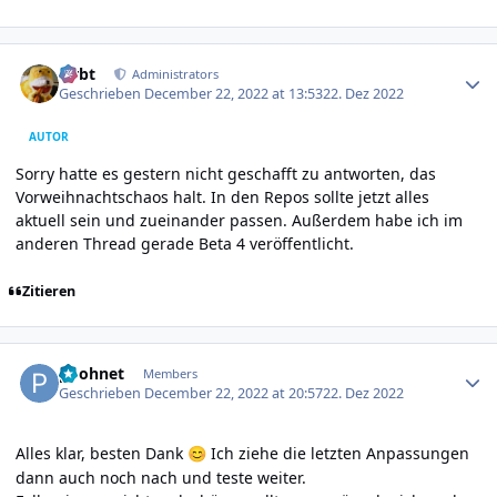
Author stats
rtrbt
Administrators
Geschrieben
December 22, 2022 at 13:53
22. Dez 2022
AUTOR
Sorry hatte es gestern nicht geschafft zu antworten, das
Vorweihnachtschaos halt. In den Repos sollte jetzt alles
aktuell sein und zueinander passen. Außerdem habe ich im
anderen Thread gerade Beta 4 veröffentlicht.
Zitieren
Author stats
poohnet
Members
Geschrieben
December 22, 2022 at 20:57
22. Dez 2022
Alles klar, besten Dank
Ich ziehe die letzten Anpassungen
😊
dann auch noch nach und teste weiter.