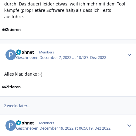
durch. Das dauert leider etwas, weil ich mehr mit dem Tool
kämpfe (proprietäre Software halt) als dass ich Tests
ausführe.
Zitieren
Author stats
poohnet
Members
Geschrieben
December 7, 2022 at 10:18
7. Dez 2022
Alles klar, danke
:-)
Zitieren
2 weeks later...
Author stats
poohnet
Members
Geschrieben
December 19, 2022 at 06:50
19. Dez 2022