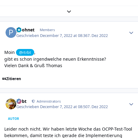
Expand topic overview
Author stats
poohnet
Members
Geschrieben
December 7, 2022 at 08:36
7. Dez 2022
Moin
,
@rtrbt
gibt es schon irgendwelche neuen Erkenntnisse?
Vielen Dank & Gruß Thomas
Zitieren
Author stats
rtrbt
Administrators
Geschrieben
December 7, 2022 at 08:50
7. Dez 2022
AUTOR
Leider noch nicht. Wir haben letzte Woche das OCPP-Test-Tool
bekommen, damit teste ich gerade die Implementierung