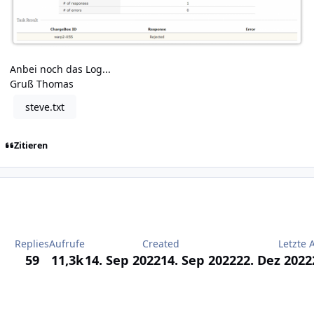
Anbei noch das Log...
Gruß Thomas
steve.txt
Zitieren
Replies
Aufrufe
Created
Letzte 
59
11,3k
14. Sep 2022
14. Sep 2022
22. Dez 2022