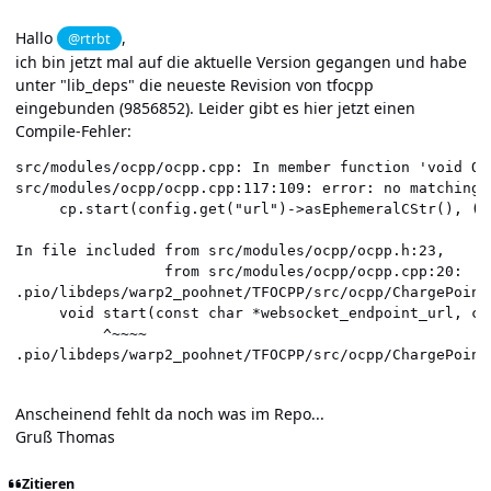
Hallo
,
@rtrbt
ich bin jetzt mal auf die aktuelle Version gegangen und habe
unter "lib_deps" die neueste Revision von tfocpp
eingebunden (9856852). Leider gibt es hier jetzt einen
Compile-Fehler:
src/modules/ocpp/ocpp.cpp: In member function 'void Ocp
src/modules/ocpp/ocpp.cpp:117:109: error: no matching 
     cp.start(config.get("url")->asEphemeralCStr(), (S
                                                      
In file included from src/modules/ocpp/ocpp.h:23,

                 from src/modules/ocpp/ocpp.cpp:20:

.pio/libdeps/warp2_poohnet/TFOCPP/src/ocpp/ChargePoint
     void start(const char *websocket_endpoint_url, co
          ^~~~~

.pio/libdeps/warp2_poohnet/TFOCPP/src/ocpp/ChargePoint
Anscheinend fehlt da noch was im Repo...
Gruß Thomas
Zitieren