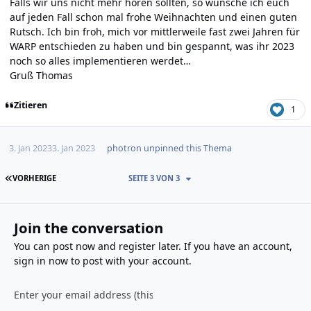
Falls wir uns nicht mehr hören sollten, so wünsche ich euch
auf jeden Fall schon mal frohe Weihnachten und einen guten
Rutsch. Ich bin froh, mich vor mittlerweile fast zwei Jahren für
WARP entschieden zu haben und bin gespannt, was ihr 2023
noch so alles implementieren werdet…
Gruß Thomas
Zitieren
1
3. Jan 2023
3. Jan 2023
photron
unpinned this Thema
ERSTE SEITE
VORHERIGE
SEITE 3 VON 3
Join the conversation
You can post now and register later. If you have an account,
sign in now
to post with your account.