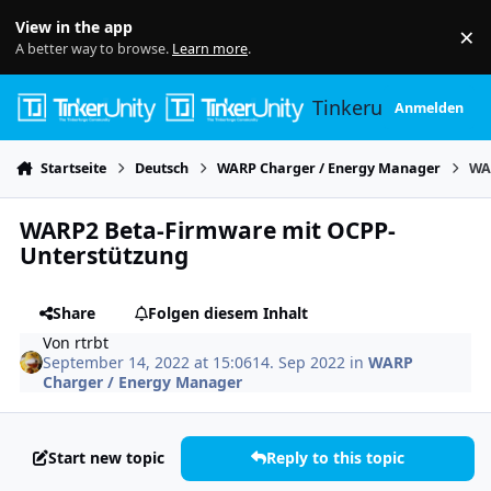
Skip to content
View in the app
×
Di
A better way to browse.
Learn more
.
Tinkerunity
Anmelden
Startseite
Deutsch
WARP Charger / Energy Manager
WA
WARP2 Beta-Firmware mit OCPP-
Unterstützung
Share
Folgen diesem Inhalt
Von
rtrbt
September 14, 2022 at 15:06
14. Sep 2022
in
WARP
Charger / Energy Manager
Start new topic
Reply to this topic