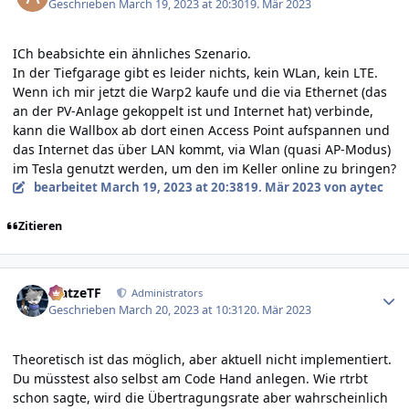
Geschrieben
March 19, 2023 at 20:30
19. Mär 2023
ICh beabsichte ein ähnliches Szenario.
In der Tiefgarage gibt es leider nichts, kein WLan, kein LTE.
Wenn ich mir jetzt die Warp2 kaufe und die via Ethernet (das
an der PV-Anlage gekoppelt ist und Internet hat) verbinde,
kann die Wallbox ab dort einen Access Point aufspannen und
das Internet das über LAN kommt, via Wlan (quasi AP-Modus)
im Tesla genutzt werden, um den im Keller online zu bringen?
bearbeitet
March 19, 2023 at 20:38
19. Mär 2023
von aytec
Zitieren
Author stats
MatzeTF
Administrators
Geschrieben
March 20, 2023 at 10:31
20. Mär 2023
Theoretisch ist das möglich, aber aktuell nicht implementiert.
Du müsstest also selbst am Code Hand anlegen. Wie rtrbt
schon sagte, wird die Übertragungsrate aber wahrscheinlich