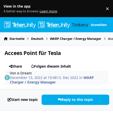
Skip to content
View in the app
×
Di
A better way to browse.
Learn more
.
Tinkerunity
Anmelden
Startseite
Deutsch
WARP Charger / Energy Manager
Acc
Accees Point für Tesla
Share
Folgen diesem Inhalt
Von
e-Dream
December 13, 2022 at 19:48
13. Dez 2022
in
WARP
Charger / Energy Manager
Start new topic
Reply to this topic
Author stats