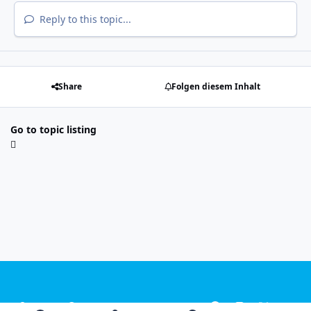
Reply to this topic...
Share
Folgen diesem Inhalt
Go to topic listing
Light Mode
Dark Mode
System Preference
f
i
x
y