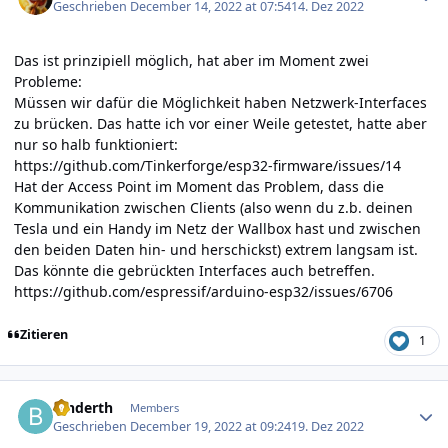
Geschrieben
December 14, 2022 at 07:54
14. Dez 2022
Das ist prinzipiell möglich, hat aber im Moment zwei
Probleme:
Müssen wir dafür die Möglichkeit haben Netzwerk-Interfaces
zu brücken. Das hatte ich vor einer Weile getestet, hatte aber
nur so halb funktioniert:
https://github.com/Tinkerforge/esp32-firmware/issues/14
Hat der Access Point im Moment das Problem, dass die
Kommunikation zwischen Clients (also wenn du z.b. deinen
Tesla und ein Handy im Netz der Wallbox hast und zwischen
den beiden Daten hin- und herschickst) extrem langsam ist.
Das könnte die gebrückten Interfaces auch betreffen.
https://github.com/espressif/arduino-esp32/issues/6706
Zitieren
1
Author stats
binderth
Members
Geschrieben
December 19, 2022 at 09:24
19. Dez 2022