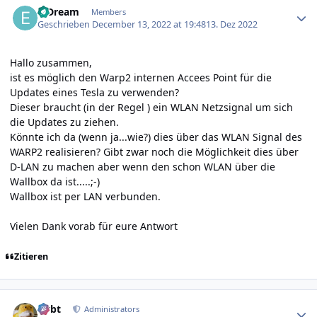
e-Dream
Members
Geschrieben
December 13, 2022 at 19:48
13. Dez 2022
Hallo zusammen,
ist es möglich den Warp2 internen Accees Point für die
Updates eines Tesla zu verwenden?
Dieser braucht (in der Regel ) ein WLAN Netzsignal um sich
die Updates zu ziehen.
Könnte ich da (wenn ja...wie?) dies über das WLAN Signal des
WARP2 realisieren? Gibt zwar noch die Möglichkeit dies über
D-LAN zu machen aber wenn den schon WLAN über die
Wallbox da ist.....;-)
Wallbox ist per LAN verbunden.
Vielen Dank vorab für eure Antwort
Zitieren
Author stats
rtrbt
Administrators