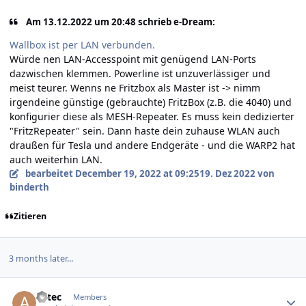
Am 13.12.2022 um 20:48 schrieb e-Dream:
Wallbox ist per LAN verbunden.
Würde nen LAN-Accesspoint mit genügend LAN-Ports
dazwischen klemmen. Powerline ist unzuverlässiger und
meist teurer. Wenns ne Fritzbox als Master ist -> nimm
irgendeine günstige (gebrauchte) FritzBox (z.B. die 4040) und
konfigurier diese als MESH-Repeater. Es muss kein dedizierter
"FritzRepeater" sein. Dann haste dein zuhause WLAN auch
draußen für Tesla und andere Endgeräte - und die WARP2 hat
auch weiterhin LAN.
bearbeitet
December 19, 2022 at 09:25
19. Dez 2022
von
binderth
Zitieren
3 months later...
Author stats
aytec
Members