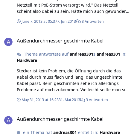
Netzteil mit PoE-Strom versorgt wird." Das Netzteil
scheint also dabei zu sein. Hätte mich auch gewundert
wenn nicht.
June 7, 2013 at 05:37
7. Jun 2013
8 Antworten
Außendurchmesser geschirmte Kabel
Außendurchmesser geschirmte Kabel
Thema antwortete auf
andreas301
s
andreas301
in:
Hardware
Stecker ist kein Problem, die Öffnung durch die das
Kabel durch muss flach und lang, das ungeschirmte
Kabel passt. Beim geschirmten sehe ich allerdings
Probleme auf mich zukommen. Vielleicht sollte man sich
mal Gedanken über ein geschirmtes Kabel ohne die
May 31, 2013 at 16:23
31. Mai 2013
3 Antworten
dicke Gummiummantelung machen.
Außendurchmesser geschirmte Kabel
Außendurchmesser geschirmte Kabel
ein Thema hat
andreas301
erstellt in:
Hardware