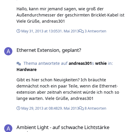
Hallo, kann mir jemand sagen, wie groß der
Außendurchmesser der geschirmten Bricklet-Kabel ist
Viele Grüße, andreas301
May 31, 2013 at 13:05
31. Mai 2013
3 Antworten
Ethernet Extension, geplant?
Ethernet Extension, geplant?
Thema antwortete auf
andreas301
s
wthie
in:
Hardware
Gibt es hier schon Neuigkeiten? Ich bräuchte
demnächst noch ein paar Teile, wenn die Ethernet-
extension aber zeitnah erscheint würde ich noch so
lange warten. Viele Grüße, andreas301
May 29, 2013 at 08:48
29. Mai 2013
8 Antworten
Ambient Light - auf schwache Lichtstärke reagieren
Ambient Light - auf schwache Lichtstärke