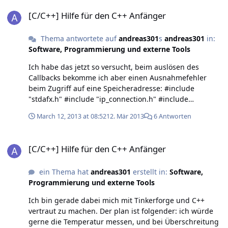
[C/C++] Hilfe für den C++ Anfänger
[C/C++] Hilfe für den C++ Anfänger
Thema antwortete auf
andreas301
s
andreas301
in:
Software, Programmierung und externe Tools
Ich habe das jetzt so versucht, beim auslösen des
Callbacks bekomme ich aber einen Ausnahmefehler
beim Zugriff auf eine Speicheradresse: #include
"stdafx.h" #include "ip_connection.h" #include
"bricklet_temperature.h" #include
March 12, 2013 at 08:52
12. Mär 2013
6 Antworten
"bricklet_dual_relay.h" #define HOST "localhost" #define
PORT 4223 #define UID "6Hs" // Change to your UID
[C/C++] Hilfe für den C++ Anfänger
#define UID_Relay "76b" // Callback for temperature
[C/C++] Hilfe für den C++ Anfänger
greater than 25 °C void cb_reached(int16_t temperature,
void *user_data) { DualRelay *dr = (DualRelay
ein Thema hat
andreas301
erstellt in:
Software,
*)user_data; printf("Temperatur: %f °C.\n",
Programmierung und externe Tools
temperature/100.0); dual_relay_set_state(dr, true, false);
} int main() { // Create IP connection IPConnection ipcon;
Ich bin gerade dabei mich mit Tinkerforge und C++
ipcon_create(&ipcon); // Create device object for
vertraut zu machen. Der plan ist folgender: ich würde
Temperature Temperature t; temperature_create(&t,
gerne die Temperatur messen, und bei Überschreitung
UID, &ipcon); // Create device object for Dual Relay