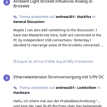
Ambient Light Bricklet influences Analog In
Brickelet
Thema antwortete auf
andreas301
s
blackfox
in:
General Discussion
Maybe I can also add something to the discussion. I
have two Masterbricks here, both are connected to the
PC by independent USB connections. Yesterday I
decided to rearrange some of the bricklets connected to
the Masterbricks. So I moved a humidity bricklet from
MB 1 to MB 2 and I also completely removed an ambient
light bricklet from MB 1. Now comes the strange part:
August 28, 2013 at 07:49
28. Aug 2013
10 Antworten
the values from the bricklets are read out every minute
and stored in an rrd which is then used to plot the
Ethernetextension Stromversorgung mit 5/9V DC
values in cacti. Since I removed one of the ambient light
Ethernetextension Stromversorgung mit 5/9V DC
bricklets, I expected the corresponding graph to show a
value of zero from now on, but instead I get some
Thema antwortete auf
andreas301
s
Loetkolben
in:
"ghost" values as you can see in the attached image.
Hardware
How can that be?
Hallo, ich zitiere mal aus der Produktbeschreibung:"...
und eine der zwei RJ-45-Buchsen über das beiliegende