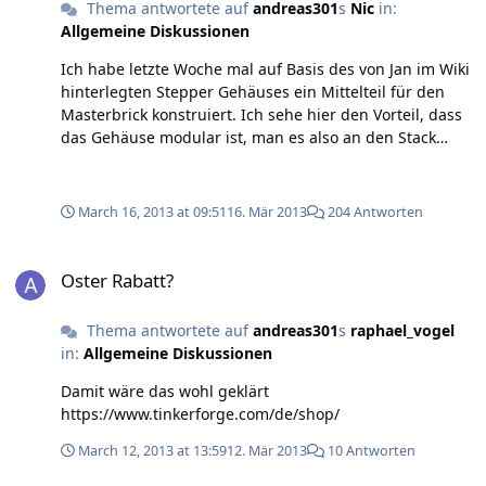
Thema antwortete auf
andreas301
s
Nic
in:
Allgemeine Diskussionen
Ich habe letzte Woche mal auf Basis des von Jan im Wiki
hinterlegten Stepper Gehäuses ein Mittelteil für den
Masterbrick konstruiert. Ich sehe hier den Vorteil, dass
das Gehäuse modular ist, man es also an den Stack
anpassen kann.
March 16, 2013 at 09:51
16. Mär 2013
204 Antworten
Oster Rabatt?
Oster Rabatt?
Thema antwortete auf
andreas301
s
raphael_vogel
in:
Allgemeine Diskussionen
Damit wäre das wohl geklärt
https://www.tinkerforge.com/de/shop/
March 12, 2013 at 13:59
12. Mär 2013
10 Antworten