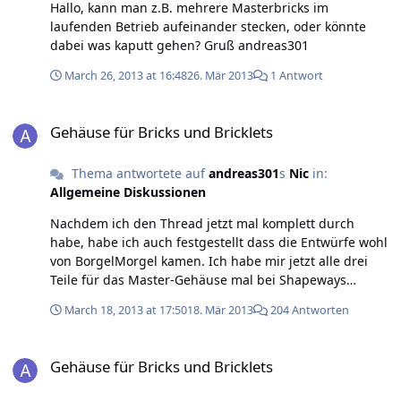
wir zum Preis: Für alle Teile zusammen habe ich 35,00 €
Hallo, kann man z.B. mehrere Masterbricks im
bezahlt + 8,60 € Versand = 43,60 € für den ganzen Spaß.
laufenden Betrieb aufeinander stecken, oder könnte
Ist also nicht ganz billig, aber wenn man mehrere Teile
dabei was kaputt gehen? Gruß andreas301
auf einmal Druckt wird es pro Teil günstiger. Alles in
March 26, 2013 at 16:48
26. Mär 2013
1 Antwort
allem bin ich ganz zufrieden mit dem Experiment (bis
auf die Sache mit dem Stapel), und die Bricks sehen
Gehäuse für Bricks und Bricklets
jetzt auch gleich viel netter (man könnte schon fast von
Gehäuse für Bricks und Bricklets
niedlich sprechen) aus in ihrer blauen Verpackung.
Thema antwortete auf
andreas301
s
Nic
in:
Allgemeine Diskussionen
Nachdem ich den Thread jetzt mal komplett durch
habe, habe ich auch festgestellt dass die Entwürfe wohl
von BorgelMorgel kamen. Ich habe mir jetzt alle drei
Teile für das Master-Gehäuse mal bei Shapeways
geordert und warte gespannt auf die Lieferung.
March 18, 2013 at 17:50
18. Mär 2013
204 Antworten
Gehäuse für Bricks und Bricklets
Gehäuse für Bricks und Bricklets