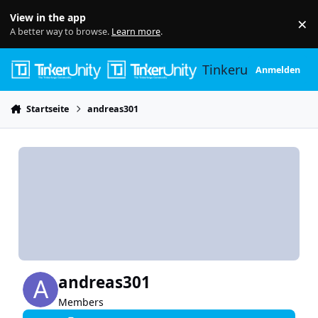
Skip to content
View in the app
×
Di
A better way to browse.
Learn more
.
Tinkerunity
Anmelden
Startseite
andreas301
andreas301
Members